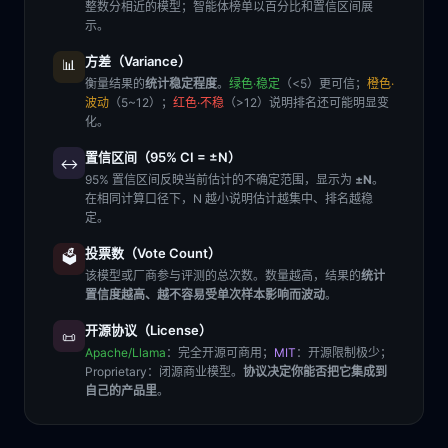
整数分相近的模型；智能体榜单以百分比和置信区间展
示。
方差（Variance）
📊
衡量结果的
统计稳定程度
。
绿色·稳定
（<5）更可信；
橙色·
波动
（5~12）；
红色·不稳
（>12）说明排名还可能明显变
化。
置信区间（95% CI = ±N）
↔️
95% 置信区间反映当前估计的不确定范围，显示为
±N
。
在相同计算口径下，N 越小说明估计越集中、排名越稳
定。
投票数（Vote Count）
🗳️
该模型或厂商参与评测的总次数。数量越高，结果的
统计
置信度越高、越不容易受单次样本影响而波动
。
开源协议（License）
📜
Apache/Llama
：完全开源可商用；
MIT
：开源限制极少；
Proprietary
：闭源商业模型。
协议决定你能否把它集成到
自己的产品里
。