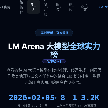
智
对
码
图
视
中
🌐
📱
TNT官网
能
AP
▾
▾
▾
▾
▾
话
开
像
频
文
体
发
实时更新 · 官方数据
LM Arena 大模型全球实力
榜
实体识别
查看各种 AI 大语言模型在数学推理、代码生成、创意写
作及其他开放式文本任务中的综合 Elo 积分排名，数据
来源于真实用户的匿名盲测投票。
2026-02-05
8
1
3.2K
▾
第 104 期 / 共 154 期
上榜模型
参赛厂商
总投票数