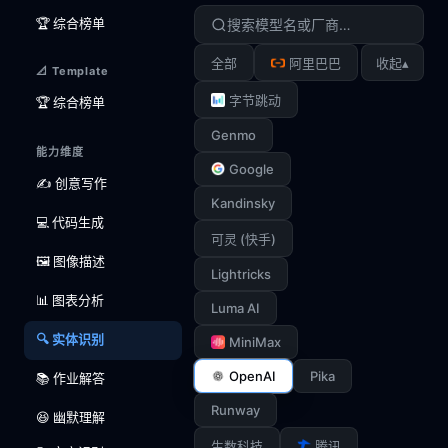
🏆 综合榜单
▴
全部
阿里巴巴
收起
📐 Template
字节跳动
🏆 综合榜单
Genmo
能力维度
Google
✍️ 创意写作
Kandinsky
💻 代码生成
可灵 (快手)
🖼️ 图像描述
Lightricks
📊 图表分析
Luma AI
🔍 实体识别
MiniMax
OpenAI
Pika
📚 作业解答
Runway
😆 幽默理解
生数科技
腾讯