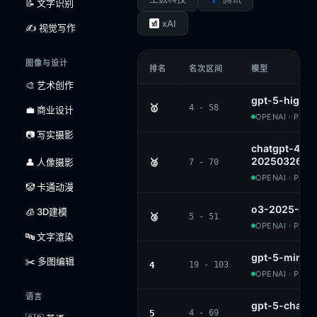
📝 文字识别
xAI
✍️ 视觉写作
图像与设计
排名
名次区间
模型
🎨 艺术创作
gpt-5-high
🥇
4 - 58
💼 商业设计
OPENAI · PROP
📷 写实摄影
chatgpt-4o-l
20250326
👤 人像摄影
🥈
7 - 70
OPENAI · PROP
🤡 卡通动漫
o3-2025-04-
🧊 3D建模
🥉
5 - 51
OPENAI · PROP
🔤 文字渲染
gpt-5-mini-h
✂️ 多图编辑
4
19 - 103
OPENAI · PROP
语言
gpt-5-chat
5
4 - 69