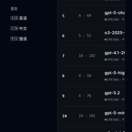
语言
gpt-5-chat
5
4 - 69
🇬🇧 英语
OPENAI · PROP
🇨🇳 中文
o3-2025-04-
6
5 - 51
🇷🇺 俄语
OPENAI · PROP
gpt-4.1-202
7
18 - 102
OPENAI · PROP
gpt-5-high
8
4 - 58
OPENAI · PROP
gpt-5.2
9
4 - 76
OPENAI · PROP
gpt-5-mini-h
10
19 - 103
OPENAI · PROP