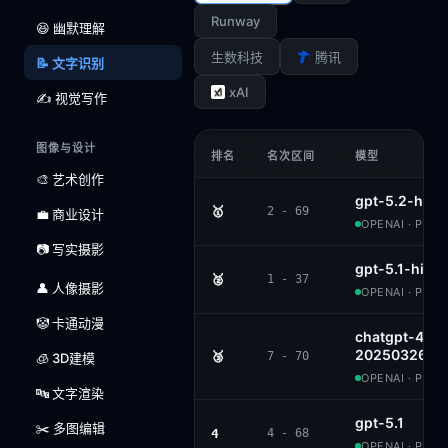
Runway
😆 幽默理解
生数科技
腾讯
📝 文字识别
xAI
✍️ 视觉写作
图像与设计
排名
名次区间
模型
🎨 艺术创作
gpt-5.2-high
🥇
2 - 69
💼 商业设计
OPENAI · PROP
📷 写实摄影
gpt-5.1-high
🥈
1 - 37
👤 人像摄影
OPENAI · PROP
🤡 卡通动漫
chatgpt-4o-l
20250326
🥉
7 - 70
🧊 3D建模
OPENAI · PROP
🔤 文字渲染
gpt-5.1
✂️ 多图编辑
4
4 - 68
OPENAI · PROP