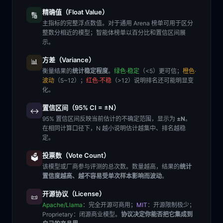
精确值（Float Value）
🔢
主指标的完整浮点数值。对于通用 Arena 榜单可用于区分
整数分相近的模型；智能体榜单以百分比和置信区间展
示。
方差（Variance）
📊
衡量结果的
统计稳定程度
。
绿色·稳定
（<5）更可信；
橙色·
波动
（5~12）；
红色·不稳
（>12）说明排名还可能明显变
化。
置信区间（95% CI = ±N）
↔️
95% 置信区间反映当前估计的不确定范围，显示为
±N
。
在相同计算口径下，N 越小说明估计越集中、排名越稳
定。
投票数（Vote Count）
🗳️
该模型或厂商参与评测的总次数。数量越高，结果的
统计
置信度越高、越不容易受单次样本影响而波动
。
开源协议（License）
📜
Apache/Llama
：完全开源可商用；
MIT
：开源限制极少；
Proprietary
：闭源商业模型。
协议决定你能否把它集成到