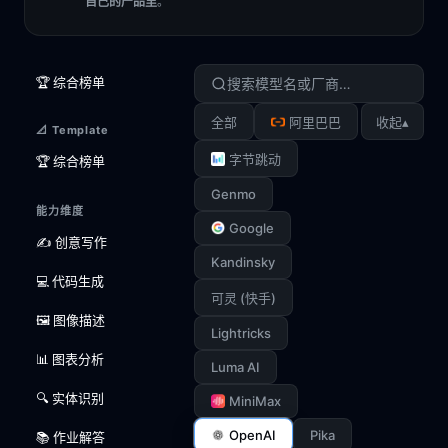
自己的产品里
。
🏆 综合榜单
▴
全部
阿里巴巴
收起
📐 Template
字节跳动
🏆 综合榜单
Genmo
能力维度
Google
✍️ 创意写作
Kandinsky
💻 代码生成
可灵 (快手)
🖼️ 图像描述
Lightricks
📊 图表分析
Luma AI
🔍 实体识别
MiniMax
OpenAI
Pika
📚 作业解答