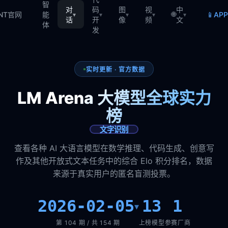
智
对
码
图
视
中
🌐
📱
TNT官网
能
AP
▾
▾
▾
▾
▾
话
开
像
频
文
体
发
实时更新 · 官方数据
LM Arena 大模型全球实力
榜
文字识别
查看各种 AI 大语言模型在数学推理、代码生成、创意写
作及其他开放式文本任务中的综合 Elo 积分排名，数据
来源于真实用户的匿名盲测投票。
2026-02-05
13
1
▾
第 104 期 / 共 154 期
上榜模型
参赛厂商