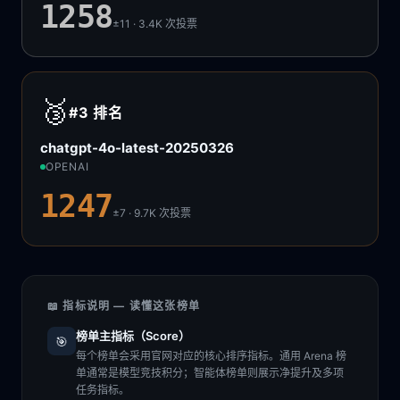
1258
±11 · 3.4K
次投票
🥉
#3
排名
chatgpt-4o-latest-20250326
OPENAI
1247
±7 · 9.7K
次投票
📖 指标说明 — 读懂这张榜单
榜单主指标（Score）
🎯
每个榜单会采用官网对应的核心排序指标。通用 Arena 榜
单通常是模型竞技积分；智能体榜单则展示净提升及多项
任务指标。