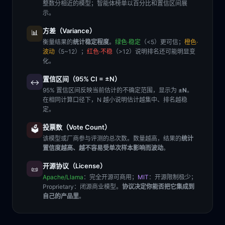
整数分相近的模型；智能体榜单以百分比和置信区间展
示。
方差（Variance）
📊
衡量结果的
统计稳定程度
。
绿色·稳定
（<5）更可信；
橙色·
波动
（5~12）；
红色·不稳
（>12）说明排名还可能明显变
化。
置信区间（95% CI = ±N）
↔️
95% 置信区间反映当前估计的不确定范围，显示为
±N
。
在相同计算口径下，N 越小说明估计越集中、排名越稳
定。
投票数（Vote Count）
🗳️
该模型或厂商参与评测的总次数。数量越高，结果的
统计
置信度越高、越不容易受单次样本影响而波动
。
开源协议（License）
📜
Apache/Llama
：完全开源可商用；
MIT
：开源限制极少；
Proprietary
：闭源商业模型。
协议决定你能否把它集成到
自己的产品里
。