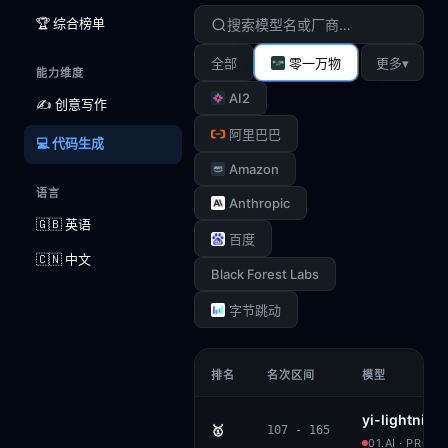
🏆 综合榜单
▾
全部
零一万物
更多
能力维度
AI2
✍️ 创意写作
阿里巴巴
💻 代码生成
Amazon
语言
Anthropic
🇬🇧 英语
百度
🇨🇳 中文
Black Forest Labs
字节跳动
排名
名次区间
模型
yi-lightning
🥇
107 - 165
01.AI · PROP