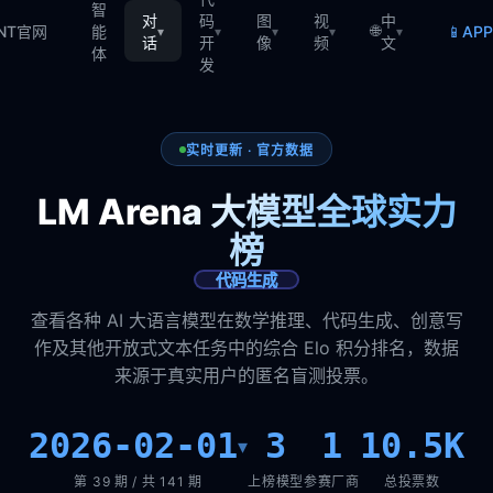
智
对
码
图
视
中
🌐
📱
TNT官网
能
AP
▾
▾
▾
▾
▾
话
开
像
频
文
体
发
实时更新 · 官方数据
LM Arena 大模型全球实力
榜
代码生成
查看各种 AI 大语言模型在数学推理、代码生成、创意写
作及其他开放式文本任务中的综合 Elo 积分排名，数据
来源于真实用户的匿名盲测投票。
2026-02-01
3
1
10.5K
▾
第 39 期 / 共 141 期
上榜模型
参赛厂商
总投票数