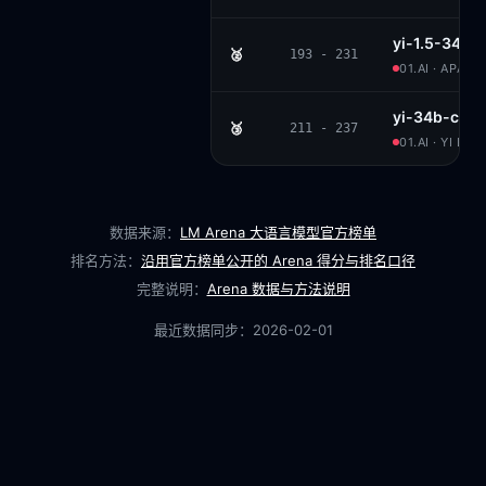
yi-1.5-34b-
🥈
193 - 231
01.AI · APACH
yi-34b-chat
🥉
211 - 237
01.AI · YI LI
数据来源：
LM Arena 大语言模型官方榜单
排名方法：
沿用官方榜单公开的 Arena 得分与排名口径
完整说明：
Arena 数据与方法说明
最近数据同步：
2026-02-01