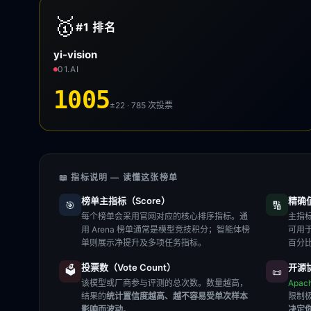
🥇
#1
排名
yi-vision
01.AI
1005
±22 · 785
次投票
📖 指标说明 — 读懂这张榜单
榜单主指标（Score）
精确值（
🎯
🔢
每个榜单会采用官网对应的核心排序指标。通
主指标
用 Arena 榜单通常是模型竞技积分；智能体榜
可用
单则展示净提升及多项任务指标。
百分
投票数（Vote Count）
开源协
🗳️
📜
该模型或厂商参与评测的总次数。数量越高，
Apac
结果的
统计置信度越高、越不容易受单次样本
限制
影响而波动
。
决定