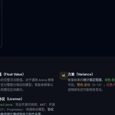
Float Value）
方差（Variance）
📊
的完整浮点数值。对于通用 Arena 榜单
衡量结果的
统计稳定程度
。
绿色·
于区分整数分相近的模型；智能体榜单以
可信；
橙色·波动
（5~12）；
红色·
比和置信区间展示。
说明排名还可能明显变化。
议（License）
he/Llama
：完全开源可商用；
MIT
：开源
极少；
Proprietary
：闭源商业模型。
协议
你能否把它集成到自己的产品里
。