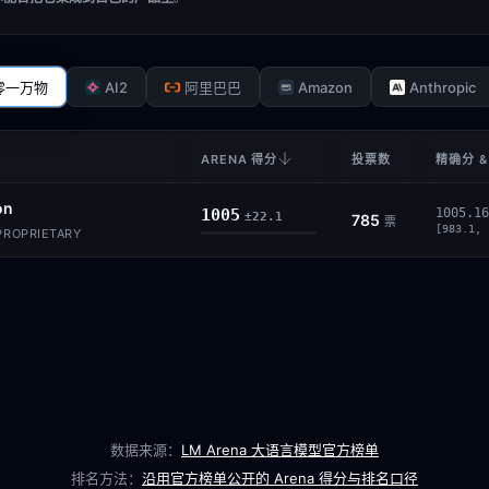
AI2
Amazon
Anthropic
零一万物
阿里巴巴
ARENA 得分
投票数
精确分 &
on
1005
1005.16
±22.1
785
票
[983.1, 
· PROPRIETARY
数据来源：
LM Arena 大语言模型官方榜单
排名方法：
沿用官方榜单公开的 Arena 得分与排名口径