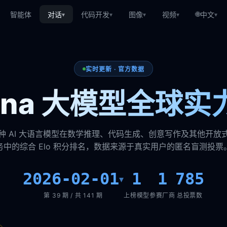
🌐
智能体
对话
代码开发
图像
视频
中文
▾
▾
▾
▾
▾
实时更新 · 官方数据
rena 大模型全球实
种 AI 大语言模型在数学推理、代码生成、创意写作及其他开放
务中的综合 Elo 积分排名，数据来源于真实用户的匿名盲测投票
2026-02-01
1
1
785
▾
第 39 期 / 共 141 期
上榜模型
参赛厂商
总投票数