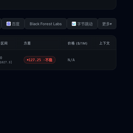
Black Forest Labs
▾
百度
字节跳动
更多
 区间
方差
价格 ($/1M)
上下文
0
N/A
127.25 ·
不稳
1027.3]