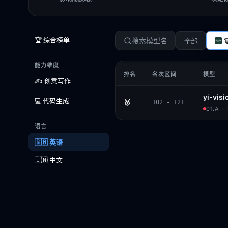
🏆 综合榜单
全部
能力维度
排名
名次区间
模型
✍️ 创意写作
yi-visi
💻 代码生成
🥇
102 - 121
01.AI 
语言
🇬🇧 英语
🇨🇳 中文