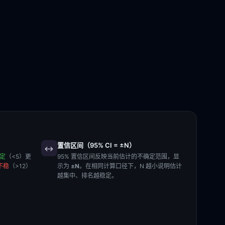
置信区间（95% CI = ±N）
↔️
稳定
（<5）更
95% 置信区间反映当前估计的不确定范围，显
不稳
（>12）
示为
±N
。在相同计算口径下，N 越小说明估计
越集中、排名越稳定。