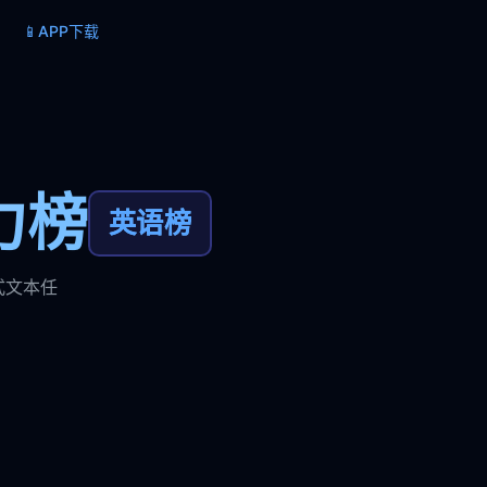
📱
APP下载
力榜
英语榜
式文本任
。