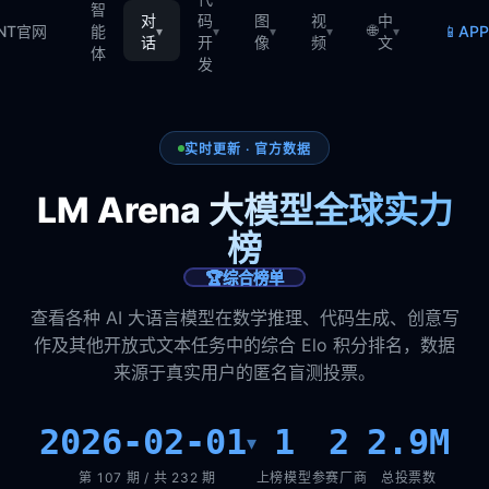
智
对
码
图
视
中
🌐
📱
TNT官网
能
AP
▾
▾
▾
▾
▾
话
开
像
频
文
体
发
实时更新 · 官方数据
LM Arena 大模型全球实力
榜
🏆
综合榜单
查看各种 AI 大语言模型在数学推理、代码生成、创意写
作及其他开放式文本任务中的综合 Elo 积分排名，数据
来源于真实用户的匿名盲测投票。
2026-02-01
1
2
2.9M
▾
第 107 期 / 共 232 期
上榜模型
参赛厂商
总投票数