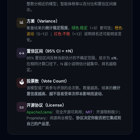
整数分相近的模型；智能体榜单以百分比和置信区间展
示。
方差（Variance）
📊
衡量结果的
统计稳定程度
。
绿色·稳定
（<5）更可信；
橙色·
波动
（5~12）；
红色·不稳
（>12）说明排名还可能明显变
化。
置信区间（95% CI = ±N）
↔️
95% 置信区间反映当前估计的不确定范围，显示为
±N
。
在相同计算口径下，N 越小说明估计越集中、排名越稳
定。
投票数（Vote Count）
🗳️
该模型或厂商参与评测的总次数。数量越高，结果的
统计
置信度越高、越不容易受单次样本影响而波动
。
开源协议（License）
📜
Apache/Llama
：完全开源可商用；
MIT
：开源限制极少；
Proprietary
：闭源商业模型。
协议决定你能否把它集成到
自己的产品里
。