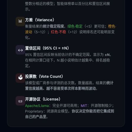
整数分相近的模型；智能体榜单以百分比和置信区间展
示。
方差（Variance）
📊
衡量结果的
统计稳定程度
。
绿色·稳定
（<5）更可信；
橙色·
波动
（5~12）；
红色·不稳
（>12）说明排名还可能明显变
化。
置信区间（95% CI = ±N）
↔️
95% 置信区间反映当前估计的不确定范围，显示为
±N
。
在相同计算口径下，N 越小说明估计越集中、排名越稳
定。
投票数（Vote Count）
🗳️
该模型或厂商参与评测的总次数。数量越高，结果的
统计
置信度越高、越不容易受单次样本影响而波动
。
开源协议（License）
📜
Apache/Llama
：完全开源可商用；
MIT
：开源限制极少；
Proprietary
：闭源商业模型。
协议决定你能否把它集成到
自己的产品里
。