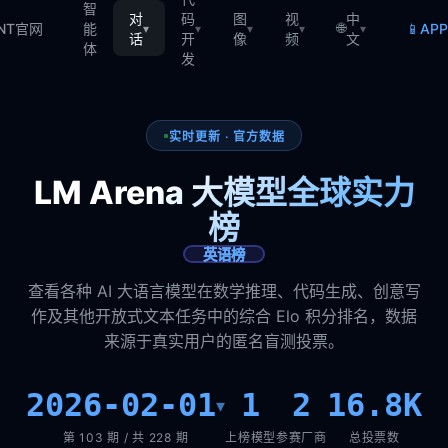
智
对
码
图
视
中
🌐
📱
TNT官网
能
AP
▾
▾
▾
▾
▾
话
开
像
频
文
体
发
实时更新 · 官方数据
LM Arena 大模型全球实力
榜
英语榜
查看各种 AI 大语言模型在数学推理、代码生成、创意写
作及其他开放式文本任务中的综合 Elo 积分排名，数据
来源于真实用户的匿名盲测投票。
2026-02-01
1
2
16.8K
▾
第 103 期 / 共 228 期
上榜模型
参赛厂商
总投票数