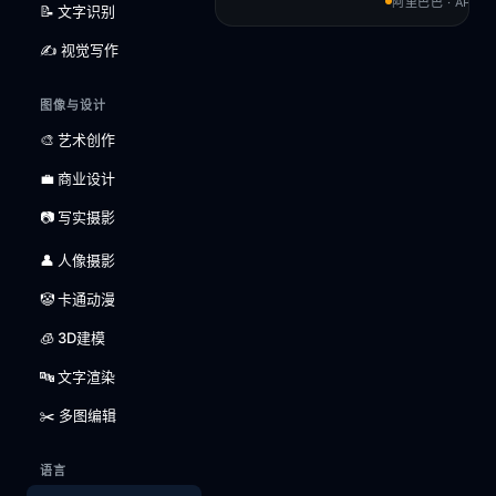
阿里巴巴 · APACH
📝 文字识别
✍️ 视觉写作
图像与设计
🎨 艺术创作
💼 商业设计
📷 写实摄影
👤 人像摄影
🤡 卡通动漫
🧊 3D建模
🔤 文字渲染
✂️ 多图编辑
语言