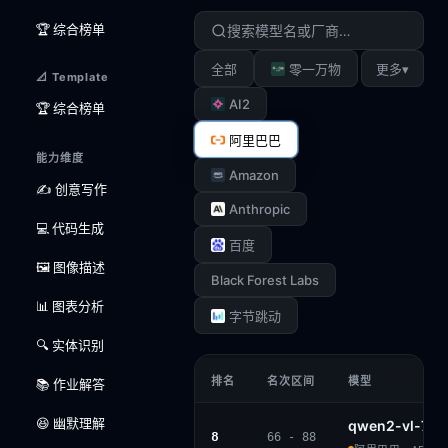
🏆 综合榜单
▾
全部
零一万物
更多
📐 Template
AI2
🏆 综合榜单
阿里巴巴
能力维度
Amazon
✍️ 创意写作
Anthropic
💻 代码生成
百度
🖼️ 图像描述
Black Forest Labs
📊 图表分析
字节跳动
🔍 实体识别
排名
名次区间
模型
📚 作业解答
😆 幽默理解
qwen2-vl-7b-i
8
66 - 88