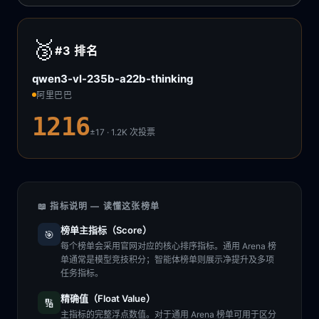
🥉
#3
排名
qwen3-vl-235b-a22b-thinking
阿里巴巴
1216
±17 · 1.2K
次投票
📖 指标说明 — 读懂这张榜单
榜单主指标（Score）
🎯
每个榜单会采用官网对应的核心排序指标。通用 Arena 榜
单通常是模型竞技积分；智能体榜单则展示净提升及多项
任务指标。
精确值（Float Value）
🔢
主指标的完整浮点数值。对于通用 Arena 榜单可用于区分