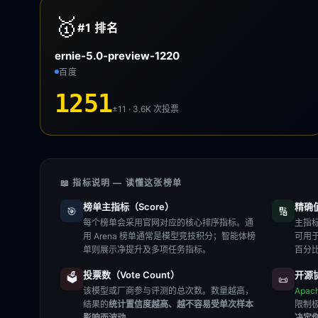
🥇
#1
排名
ernie-5.0-preview-1220
百度
1251
±11 · 3.6K
次投票
📖 指标说明 — 读懂这张榜单
榜单主指标（Score）
精确值（
🎯
🔢
每个榜单会采用官网对应的核心排序指标。通
主指标
用 Arena 榜单通常是模型竞技积分；智能体榜
可用
单则展示净提升及多项任务指标。
百分
投票数（Vote Count）
开源协
🗳️
📜
该模型或厂商参与评测的总次数。数量越高，
Apac
结果的
统计置信度越高、越不容易受单次样本
限制
影响而波动
。
决定