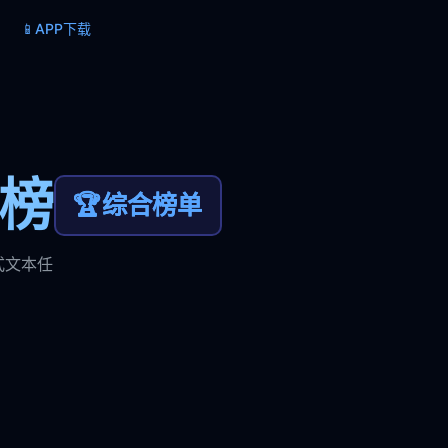
📱
APP下载
力榜
🏆
综合榜单
式文本任
。