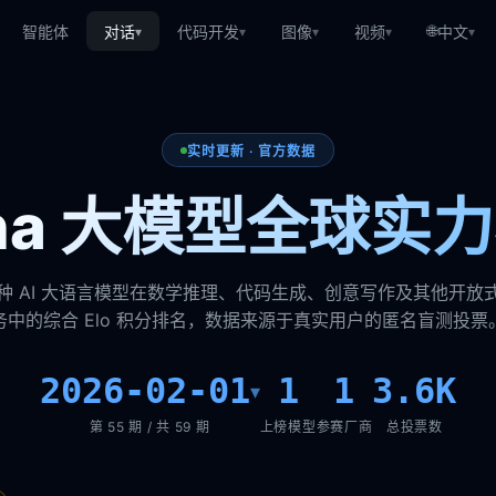
🌐
智能体
对话
代码开发
图像
视频
中文
▾
▾
▾
▾
▾
实时更新 · 官方数据
ena 大模型全球实
种 AI 大语言模型在数学推理、代码生成、创意写作及其他开放
务中的综合 Elo 积分排名，数据来源于真实用户的匿名盲测投票
2026-02-01
1
1
3.6K
▾
第 55 期 / 共 59 期
上榜模型
参赛厂商
总投票数