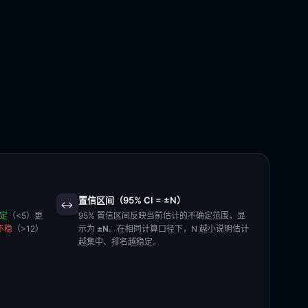
置信区间（95% CI = ±N）
↔️
稳定
（<5）更
95% 置信区间反映当前估计的不确定范围，显
不稳
（>12）
示为
±N
。在相同计算口径下，N 越小说明估计
越集中、排名越稳定。