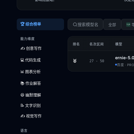
🏆 综合榜单
全部
能力维度
排名
名次区间
模型
✍️ 创意写作
ernie-5.
💻 代码生成
🥇
27 - 50
百度 · PRO
📊 图表分析
📚 作业解答
😆 幽默理解
📝 文字识别
✍️ 视觉写作
语言