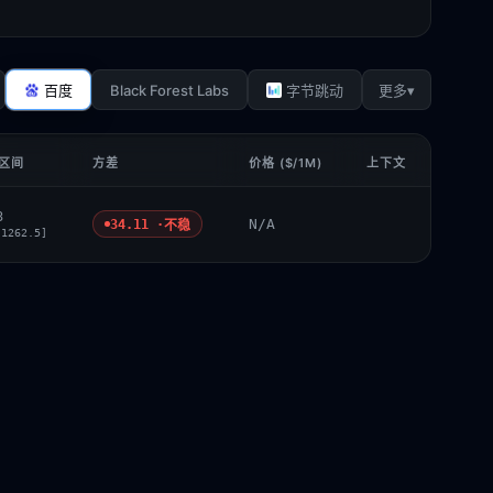
Black Forest Labs
▾
百度
字节跳动
更多
 区间
方差
价格 ($/1M)
上下文
3
N/A
34.11 ·
不稳
 1262.5]