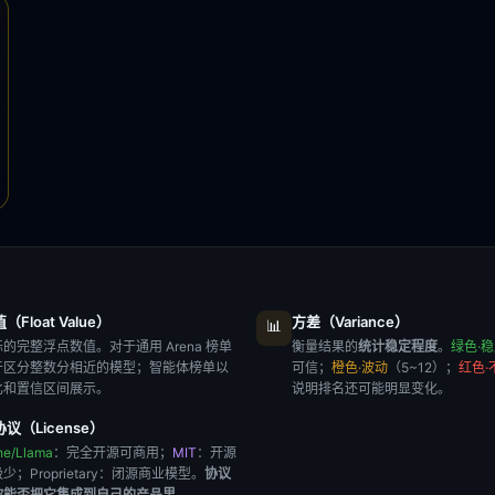
Float Value）
方差（Variance）
📊
的完整浮点数值。对于通用 Arena 榜单
衡量结果的
统计稳定程度
。
绿色·
于区分整数分相近的模型；智能体榜单以
可信；
橙色·波动
（5~12）；
红色·
比和置信区间展示。
说明排名还可能明显变化。
议（License）
he/Llama
：完全开源可商用；
MIT
：开源
极少；
Proprietary
：闭源商业模型。
协议
你能否把它集成到自己的产品里
。