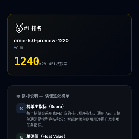
🥇
#1
排名
ernie-5.0-preview-1220
百度
1240
±28 · 451
次投票
📖 指标说明 — 读懂这张榜单
榜单主指标（Score）
🎯
每个榜单会采用官网对应的核心排序指标。通用 Arena 榜
单通常是模型竞技积分；智能体榜单则展示净提升及多项
任务指标。
精确值（Float Value）
🔢