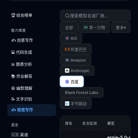
🏆 综合榜单
▾
全部
零一万物
更多
能力维度
AI2
✍️ 创意写作
阿里巴巴
💻 代码生成
Amazon
📊 图表分析
Anthropic
📚 作业解答
百度
😆 幽默理解
Black Forest Labs
📝 文字识别
字节跳动
✍️ 视觉写作
排名
名次区间
模型
语言
🇬🇧 英语
ernie-5.0-pre