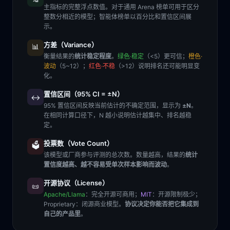
主指标的完整浮点数值。对于通用 Arena 榜单可用于区分
整数分相近的模型；智能体榜单以百分比和置信区间展
示。
方差（Variance）
📊
衡量结果的
统计稳定程度
。
绿色·稳定
（<5）更可信；
橙色·
波动
（5~12）；
红色·不稳
（>12）说明排名还可能明显变
化。
置信区间（95% CI = ±N）
↔️
95% 置信区间反映当前估计的不确定范围，显示为
±N
。
在相同计算口径下，N 越小说明估计越集中、排名越稳
定。
投票数（Vote Count）
🗳️
该模型或厂商参与评测的总次数。数量越高，结果的
统计
置信度越高、越不容易受单次样本影响而波动
。
开源协议（License）
📜
Apache/Llama
：完全开源可商用；
MIT
：开源限制极少；
Proprietary
：闭源商业模型。
协议决定你能否把它集成到
自己的产品里
。