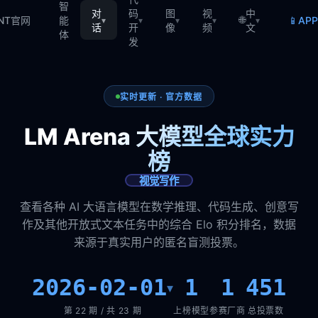
智
对
码
图
视
中
🌐
📱
TNT官网
能
AP
▾
▾
▾
▾
▾
话
开
像
频
文
体
发
实时更新 · 官方数据
LM Arena 大模型全球实力
榜
视觉写作
查看各种 AI 大语言模型在数学推理、代码生成、创意写
作及其他开放式文本任务中的综合 Elo 积分排名，数据
来源于真实用户的匿名盲测投票。
2026-02-01
1
1
451
▾
第 22 期 / 共 23 期
上榜模型
参赛厂商
总投票数