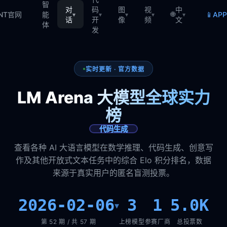
智
对
码
图
视
中
🌐
📱
TNT官网
能
AP
▾
▾
▾
▾
▾
话
开
像
频
文
体
发
实时更新 · 官方数据
LM Arena 大模型全球实力
榜
代码生成
查看各种 AI 大语言模型在数学推理、代码生成、创意写
作及其他开放式文本任务中的综合 Elo 积分排名，数据
来源于真实用户的匿名盲测投票。
2026-02-06
3
1
5.0K
▾
第 52 期 / 共 57 期
上榜模型
参赛厂商
总投票数