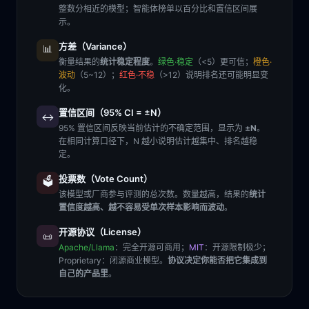
整数分相近的模型；智能体榜单以百分比和置信区间展
示。
方差（Variance）
📊
衡量结果的
统计稳定程度
。
绿色·稳定
（<5）更可信；
橙色·
波动
（5~12）；
红色·不稳
（>12）说明排名还可能明显变
化。
置信区间（95% CI = ±N）
↔️
95% 置信区间反映当前估计的不确定范围，显示为
±N
。
在相同计算口径下，N 越小说明估计越集中、排名越稳
定。
投票数（Vote Count）
🗳️
该模型或厂商参与评测的总次数。数量越高，结果的
统计
置信度越高、越不容易受单次样本影响而波动
。
开源协议（License）
📜
Apache/Llama
：完全开源可商用；
MIT
：开源限制极少；
Proprietary
：闭源商业模型。
协议决定你能否把它集成到
自己的产品里
。