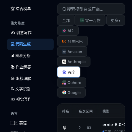
🏆 综合榜单
▾
全部
零一万物
更多
能力维度
AI2
✍️ 创意写作
阿里巴巴
💻 代码生成
Amazon
📊 图表分析
Anthropic
📚 作业解答
百度
😆 幽默理解
Cohere
📝 文字识别
Google
✍️ 视觉写作
排名
名次区间
模型
语言
🇬🇧 英语
ernie-5.0-011
🥇
2 - 83
百度 · PROPRIET