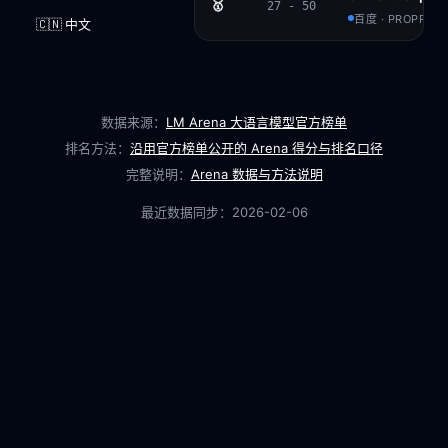
🥇
27 - 50
百度 · PROPRIET
🇨🇳 中文
数据来源：
LM Arena 大语言模型官方榜单
排名方法：
沿用官方榜单公开的 Arena 得分与排名口径
完整说明：
Arena 数据与方法说明
最近数据同步：
2026-02-06