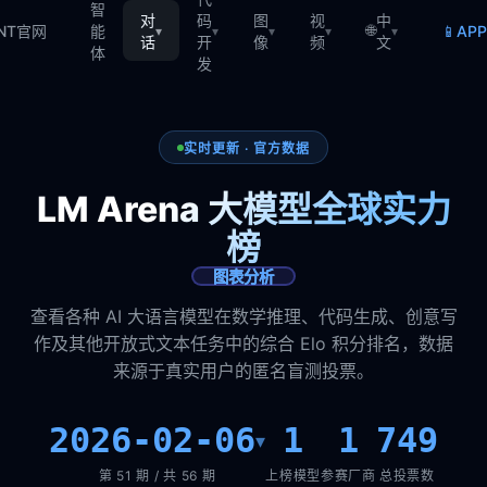
智
对
码
图
视
中
🌐
📱
TNT官网
能
AP
▾
▾
▾
▾
▾
话
开
像
频
文
体
发
实时更新 · 官方数据
LM Arena 大模型全球实力
榜
图表分析
查看各种 AI 大语言模型在数学推理、代码生成、创意写
作及其他开放式文本任务中的综合 Elo 积分排名，数据
来源于真实用户的匿名盲测投票。
2026-02-06
1
1
749
▾
第 51 期 / 共 56 期
上榜模型
参赛厂商
总投票数