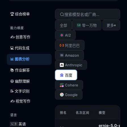
🏆 综合榜单
▾
全部
零一万物
更多
能力维度
AI2
✍️ 创意写作
阿里巴巴
💻 代码生成
Amazon
📊 图表分析
Anthropic
📚 作业解答
百度
😆 幽默理解
Cohere
📝 文字识别
Google
✍️ 视觉写作
排名
名次区间
模型
语言
🇬🇧 英语
ernie-5.0-pre