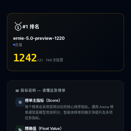
🥇
#1
排名
ernie-5.0-preview-1220
百度
1242
±21 · 749
次投票
📖 指标说明 — 读懂这张榜单
榜单主指标（Score）
🎯
每个榜单会采用官网对应的核心排序指标。通用 Arena 榜
单通常是模型竞技积分；智能体榜单则展示净提升及多项
任务指标。
精确值（Float Value）
🔢