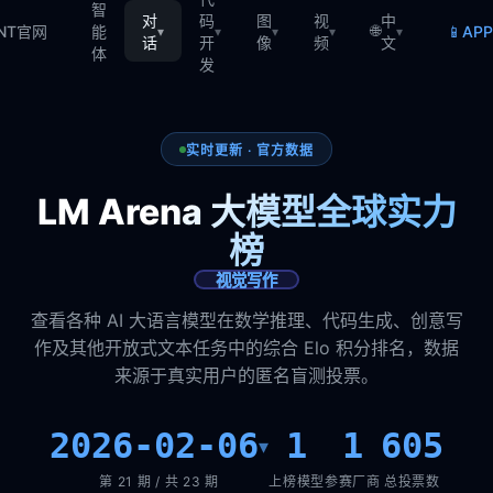
智
对
码
图
视
中
🌐
📱
TNT官网
能
AP
▾
▾
▾
▾
▾
话
开
像
频
文
体
发
实时更新 · 官方数据
LM Arena 大模型全球实力
榜
视觉写作
查看各种 AI 大语言模型在数学推理、代码生成、创意写
作及其他开放式文本任务中的综合 Elo 积分排名，数据
来源于真实用户的匿名盲测投票。
2026-02-06
1
1
605
▾
第 21 期 / 共 23 期
上榜模型
参赛厂商
总投票数