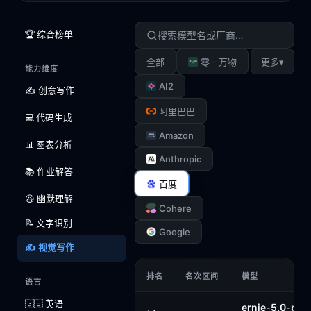
🏆 综合榜单
▾
全部
零一万物
更多
能力维度
AI2
✍️ 创意写作
阿里巴巴
💻 代码生成
Amazon
📊 图表分析
Anthropic
📚 作业解答
百度
😆 幽默理解
Cohere
📝 文字识别
Google
✍️ 视觉写作
排名
名次区间
模型
语言
🇬🇧 英语
ernie-5.0-pre