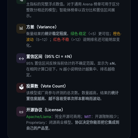
主指标的完整浮点数值。对于通用 Arena 榜单可用于区分
整数分相近的模型；智能体榜单以百分比和置信区间展
示。
方差（Variance）
📊
衡量结果的
统计稳定程度
。
绿色·稳定
（<5）更可信；
橙色·
波动
（5~12）；
红色·不稳
（>12）说明排名还可能明显变
化。
置信区间（95% CI = ±N）
↔️
95% 置信区间反映当前估计的不确定范围，显示为
±N
。
在相同计算口径下，N 越小说明估计越集中、排名越稳
定。
投票数（Vote Count）
🗳️
该模型或厂商参与评测的总次数。数量越高，结果的
统计
置信度越高、越不容易受单次样本影响而波动
。
开源协议（License）
📜
Apache/Llama
：完全开源可商用；
MIT
：开源限制极少；
Proprietary
：闭源商业模型。
协议决定你能否把它集成到
自己的产品里
。