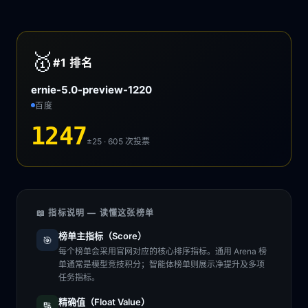
🥇
#1
排名
ernie-5.0-preview-1220
百度
1247
±25 · 605
次投票
📖 指标说明 — 读懂这张榜单
榜单主指标（Score）
🎯
每个榜单会采用官网对应的核心排序指标。通用 Arena 榜
单通常是模型竞技积分；智能体榜单则展示净提升及多项
任务指标。
精确值（Float Value）
🔢