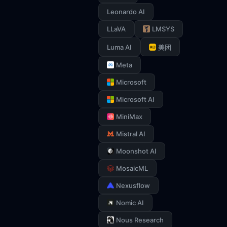
Leonardo AI
LLaVA
LMSYS
Luma AI
美团
Meta
Microsoft
Microsoft AI
MiniMax
Mistral AI
Moonshot AI
MosaicML
Nexusflow
Nomic AI
Nous Research