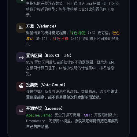
主指标的完整浮点数值。对于通用 Arena 榜单可用于区分
整数分相近的模型；智能体榜单以百分比和置信区间展
示。
方差（Variance）
📊
衡量结果的
统计稳定程度
。
绿色·稳定
（<5）更可信；
橙色·
波动
（5~12）；
红色·不稳
（>12）说明排名还可能明显变
化。
置信区间（95% CI = ±N）
↔️
95% 置信区间反映当前估计的不确定范围，显示为
±N
。
在相同计算口径下，N 越小说明估计越集中、排名越稳
定。
投票数（Vote Count）
🗳️
该模型或厂商参与评测的总次数。数量越高，结果的
统计
置信度越高、越不容易受单次样本影响而波动
。
开源协议（License）
📜
Apache/Llama
：完全开源可商用；
MIT
：开源限制极少；
Proprietary
：闭源商业模型。
协议决定你能否把它集成到
自己的产品里
。