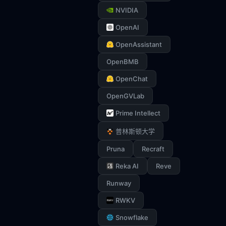
NVIDIA
OpenAI
OpenAssistant
OpenBMB
OpenChat
OpenGVLab
Prime Intellect
普林斯顿大学
Pruna
Recraft
Reka AI
Reve
Runway
RWKV
Snowflake