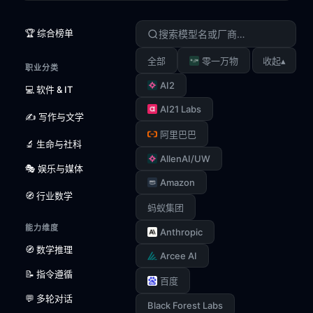
🏆 综合榜单
▴
全部
零一万物
收起
职业分类
AI2
💻 软件 & IT
AI21 Labs
✍️ 写作与文学
阿里巴巴
🔬 生命与社科
AllenAI/UW
🎭 娱乐与媒体
Amazon
🧭 行业数学
蚂蚁集团
能力维度
Anthropic
🧭 数学推理
Arcee AI
📝 指令遵循
百度
💬 多轮对话
Black Forest Labs