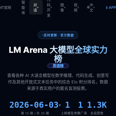
智
对
码
图
视
中
🌐
📱
TNT官网
能
AP
▾
▾
▾
▾
▾
话
开
像
频
文
体
发
实时更新 · 官方数据
LM Arena 大模型全球实力
榜
英语榜
查看各种 AI 大语言模型在数学推理、代码生成、创意写
作及其他开放式文本任务中的综合 Elo 积分排名，数据
来源于真实用户的匿名盲测投票。
2026-06-03
1
1
1.3K
▾
第 10 期 / 共 25 期
上榜模型
参赛厂商
总投票数