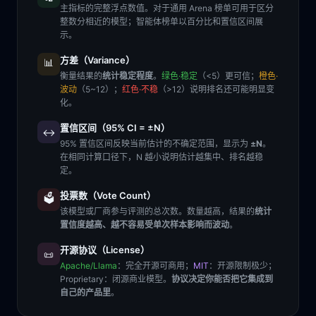
主指标的完整浮点数值。对于通用 Arena 榜单可用于区分
整数分相近的模型；智能体榜单以百分比和置信区间展
示。
方差（Variance）
📊
衡量结果的
统计稳定程度
。
绿色·稳定
（<5）更可信；
橙色·
波动
（5~12）；
红色·不稳
（>12）说明排名还可能明显变
化。
置信区间（95% CI = ±N）
↔️
95% 置信区间反映当前估计的不确定范围，显示为
±N
。
在相同计算口径下，N 越小说明估计越集中、排名越稳
定。
投票数（Vote Count）
🗳️
该模型或厂商参与评测的总次数。数量越高，结果的
统计
置信度越高、越不容易受单次样本影响而波动
。
开源协议（License）
📜
Apache/Llama
：完全开源可商用；
MIT
：开源限制极少；
Proprietary
：闭源商业模型。
协议决定你能否把它集成到
自己的产品里
。