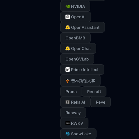
NVIDIA
OpenAI
OpenAssistant
OpenBMB
OpenChat
OpenGVLab
Prime Intellect
普林斯顿大学
Pruna
Recraft
Reka AI
Reve
Runway
RWKV
Snowflake