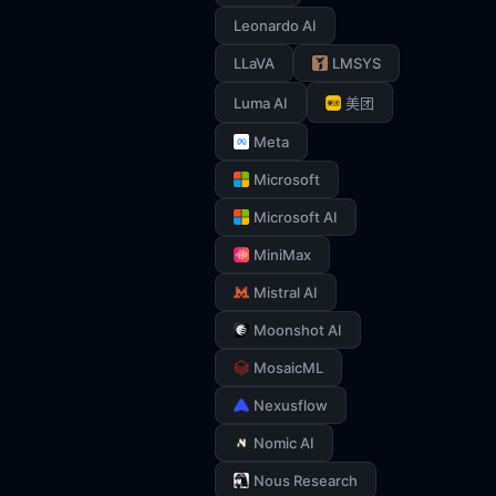
Leonardo AI
LLaVA
LMSYS
Luma AI
美团
Meta
Microsoft
Microsoft AI
MiniMax
Mistral AI
Moonshot AI
MosaicML
Nexusflow
Nomic AI
Nous Research