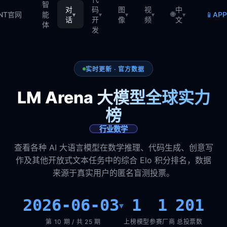
智
对
码
图
视
中
🌐
📱
TNT官网
能
AP
▾
▾
▾
▾
▾
话
开
像
频
文
体
发
实时更新 · 官方数据
LM Arena 大模型全球实力
榜
行业数学
查看各种 AI 大语言模型在数学推理、代码生成、创意写
作及其他开放式文本任务中的综合 Elo 积分排名，数据
来源于真实用户的匿名盲测投票。
2026-06-03
1
1
201
▾
第 10 期 / 共 25 期
上榜模型
参赛厂商
总投票数