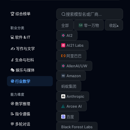
🏆 综合榜单
▴
全部
零一万物
收起
职业分类
AI2
💻 软件 & IT
AI21 Labs
✍️ 写作与文学
阿里巴巴
🔬 生命与社科
AllenAI/UW
🎭 娱乐与媒体
Amazon
🧭 行业数学
蚂蚁集团
能力维度
Anthropic
🧭 数学推理
Arcee AI
📝 指令遵循
百度
💬 多轮对话
Black Forest Labs