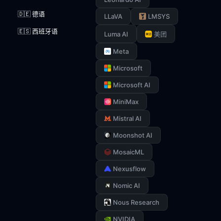
🇩🇪 德语
LLaVA
LMSYS
🇪🇸 西班牙语
Luma AI
美团
Meta
Microsoft
Microsoft AI
MiniMax
Mistral AI
Moonshot AI
MosaicML
Nexusflow
Nomic AI
Nous Research
NVIDIA