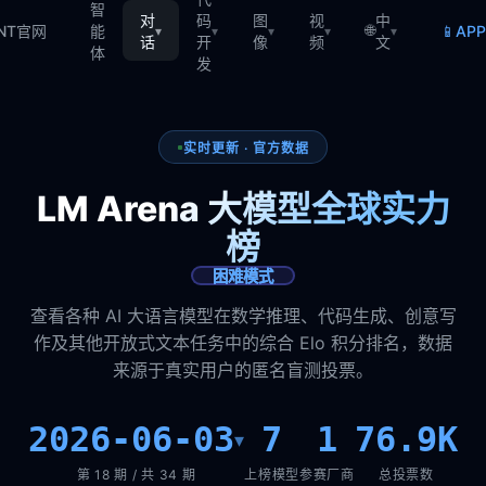
智
对
码
图
视
中
🌐
📱
TNT官网
能
AP
▾
▾
▾
▾
▾
话
开
像
频
文
体
发
实时更新 · 官方数据
LM Arena 大模型全球实力
榜
困难模式
查看各种 AI 大语言模型在数学推理、代码生成、创意写
作及其他开放式文本任务中的综合 Elo 积分排名，数据
来源于真实用户的匿名盲测投票。
2026-06-03
7
1
76.9K
▾
第 18 期 / 共 34 期
上榜模型
参赛厂商
总投票数