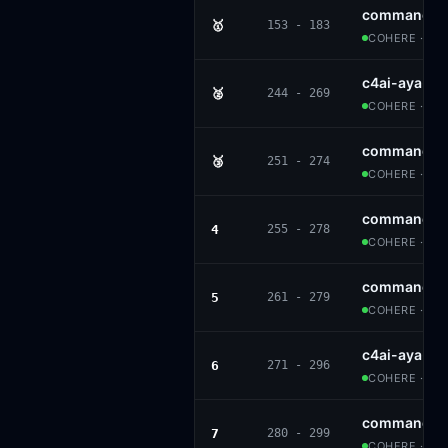
command-a
🥇
153 - 183
COHERE · CC
c4ai-aya-e
🥈
244 - 269
COHERE · CC
command-r-
🥉
251 - 274
COHERE · CC
command-r
4
255 - 278
COHERE · CC
command-r-
5
261 - 279
COHERE · CC
c4ai-aya-e
6
271 - 296
COHERE · CC
command-r
7
280 - 299
COHERE · CC