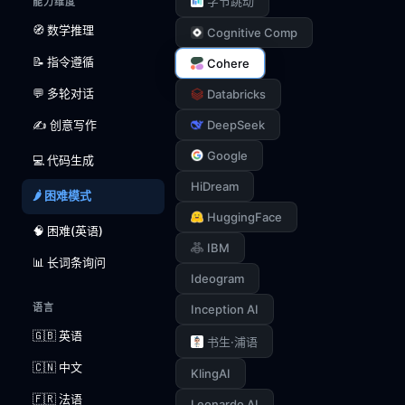
字节跳动
能力维度
🧭 数学推理
Cognitive Comp
📝 指令遵循
Cohere
💬 多轮对话
Databricks
✍️ 创意写作
DeepSeek
Google
💻 代码生成
HiDream
🌶️ 困难模式
HuggingFace
🧠 困难(英语)
IBM
📊 长词条询问
Ideogram
语言
Inception AI
🇬🇧 英语
书生·浦语
🇨🇳 中文
KlingAI
🇫🇷 法语
Leonardo AI