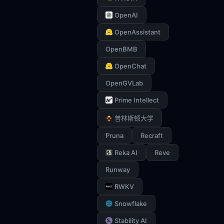
OpenAI
OpenAssistant
OpenBMB
OpenChat
OpenGVLab
Prime Intellect
普林斯顿大学
Pruna
Recraft
Reka AI
Reve
Runway
RWKV
Snowflake
Stability AI