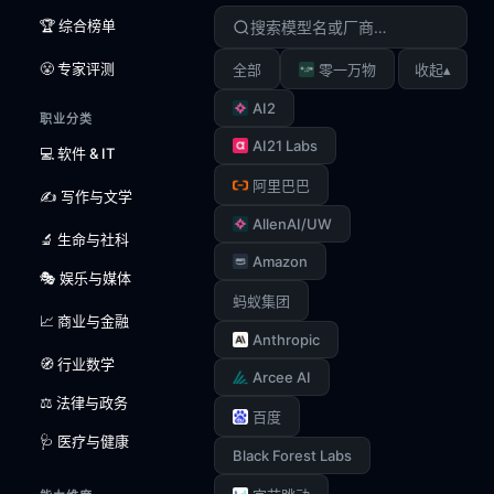
🏆 综合榜单
😤 专家评测
▴
全部
零一万物
收起
AI2
职业分类
AI21 Labs
💻 软件 & IT
阿里巴巴
✍️ 写作与文学
AllenAI/UW
🔬 生命与社科
Amazon
🎭 娱乐与媒体
蚂蚁集团
📈 商业与金融
Anthropic
🧭 行业数学
Arcee AI
⚖️ 法律与政务
百度
🩺 医疗与健康
Black Forest Labs