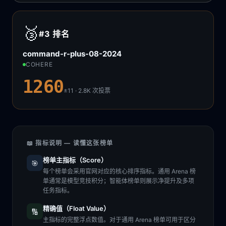
🥉
#3
排名
command-r-plus-08-2024
COHERE
1260
±11 · 2.8K
次投票
📖 指标说明 — 读懂这张榜单
榜单主指标（Score）
🎯
每个榜单会采用官网对应的核心排序指标。通用 Arena 榜
单通常是模型竞技积分；智能体榜单则展示净提升及多项
任务指标。
精确值（Float Value）
🔢
主指标的完整浮点数值。对于通用 Arena 榜单可用于区分