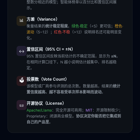
整数分相近的模型；智能体榜单以百分比和置信区间展
示。
方差（Variance）
📊
衡量结果的
统计稳定程度
。
绿色·稳定
（<5）更可信；
橙色·
波动
（5~12）；
红色·不稳
（>12）说明排名还可能明显变
化。
置信区间（95% CI = ±N）
↔️
95% 置信区间反映当前估计的不确定范围，显示为
±N
。
在相同计算口径下，N 越小说明估计越集中、排名越稳
定。
投票数（Vote Count）
🗳️
该模型或厂商参与评测的总次数。数量越高，结果的
统计
置信度越高、越不容易受单次样本影响而波动
。
开源协议（License）
📜
Apache/Llama
：完全开源可商用；
MIT
：开源限制极少；
Proprietary
：闭源商业模型。
协议决定你能否把它集成到
自己的产品里
。