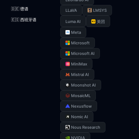
🇩🇪 德语
LLaVA
LMSYS
🇪🇸 西班牙语
Luma AI
美团
Meta
Microsoft
Microsoft AI
MiniMax
Mistral AI
Moonshot AI
MosaicML
Nexusflow
Nomic AI
Nous Research
NVIDIA