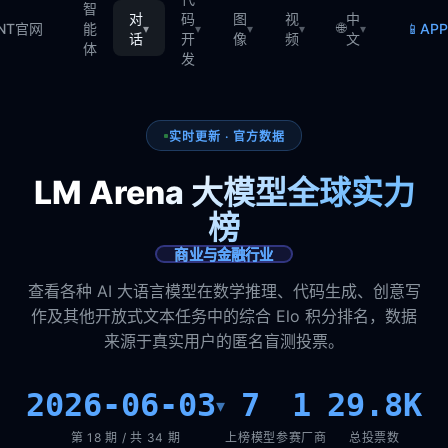
智
对
码
图
视
中
🌐
📱
TNT官网
能
AP
▾
▾
▾
▾
▾
话
开
像
频
文
体
发
实时更新 · 官方数据
LM Arena 大模型全球实力
榜
商业与金融行业
查看各种 AI 大语言模型在数学推理、代码生成、创意写
作及其他开放式文本任务中的综合 Elo 积分排名，数据
来源于真实用户的匿名盲测投票。
2026-06-03
7
1
29.8K
▾
第 18 期 / 共 34 期
上榜模型
参赛厂商
总投票数