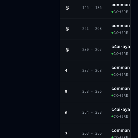
command-a
🥇
145 - 186
COHERE · CC
command-r-
🥈
221 - 268
COHERE · CC
c4ai-aya-e
🥉
230 - 267
COHERE · CC
command-r-
4
237 - 268
COHERE · CC
command-r
5
253 - 286
COHERE · CC
c4ai-aya-e
6
254 - 288
COHERE · CC
command-r
7
263 - 286
COHERE · CC