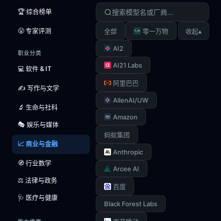
🏆 综合榜单
😤 专家评测
▴
全部
零一万物
收起
AI2
职业分类
AI21 Labs
💻 软件 & IT
阿里巴巴
✍️ 写作与文学
AllenAI/UW
🔬 生命与社科
Amazon
🎭 娱乐与媒体
蚂蚁集团
📈 商业与金融
Anthropic
🧭 行业数学
Arcee AI
⚖️ 法律与政务
百度
🩺 医疗与健康
Black Forest Labs