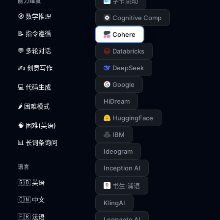
字节跳动
能力维度
🧭 数学推理
Cognitive Comp
📝 指令遵循
Cohere
💬 多轮对话
Databricks
✍️ 创意写作
DeepSeek
Google
💻 代码生成
HiDream
🌶️ 困难模式
HuggingFace
🧠 困难(英语)
IBM
📊 长词条询问
Ideogram
语言
Inception AI
🇬🇧 英语
书生·浦语
🇨🇳 中文
KlingAI
🇫🇷 法语
Leonardo AI