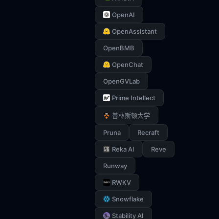
OpenAI
OpenAssistant
OpenBMB
OpenChat
OpenGVLab
Prime Intellect
普林斯顿大学
Pruna
Recraft
Reka AI
Reve
Runway
RWKV
Snowflake
Stability AI