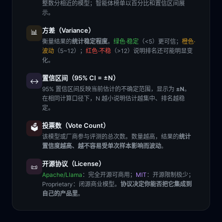
整数分相近的模型；智能体榜单以百分比和置信区间展
示。
方差（Variance）
📊
衡量结果的
统计稳定程度
。
绿色·稳定
（<5）更可信；
橙色·
波动
（5~12）；
红色·不稳
（>12）说明排名还可能明显变
化。
置信区间（95% CI = ±N）
↔️
95% 置信区间反映当前估计的不确定范围，显示为
±N
。
在相同计算口径下，N 越小说明估计越集中、排名越稳
定。
投票数（Vote Count）
🗳️
该模型或厂商参与评测的总次数。数量越高，结果的
统计
置信度越高、越不容易受单次样本影响而波动
。
开源协议（License）
📜
Apache/Llama
：完全开源可商用；
MIT
：开源限制极少；
Proprietary
：闭源商业模型。
协议决定你能否把它集成到
自己的产品里
。