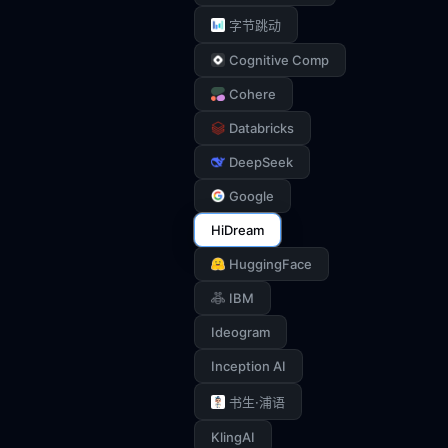
字节跳动
Cognitive Comp
Cohere
Databricks
DeepSeek
Google
HiDream
HuggingFace
IBM
Ideogram
Inception AI
书生·浦语
KlingAI