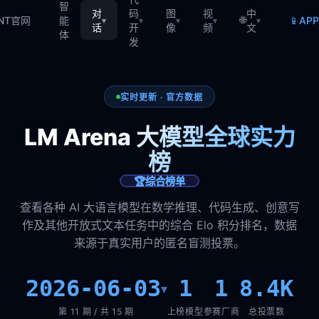
智
对
码
图
视
中
🌐
📱
TNT官网
能
AP
▾
▾
▾
▾
▾
话
开
像
频
文
体
发
实时更新 · 官方数据
LM Arena 大模型全球实力
榜
🏆
综合榜单
查看各种 AI 大语言模型在数学推理、代码生成、创意写
作及其他开放式文本任务中的综合 Elo 积分排名，数据
来源于真实用户的匿名盲测投票。
2026-06-03
1
1
8.4K
▾
第 11 期 / 共 15 期
上榜模型
参赛厂商
总投票数