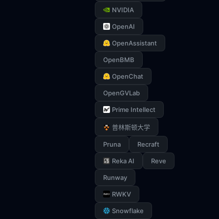
NVIDIA
OpenAI
OpenAssistant
OpenBMB
OpenChat
OpenGVLab
Prime Intellect
普林斯顿大学
Pruna
Recraft
Reka AI
Reve
Runway
RWKV
Snowflake