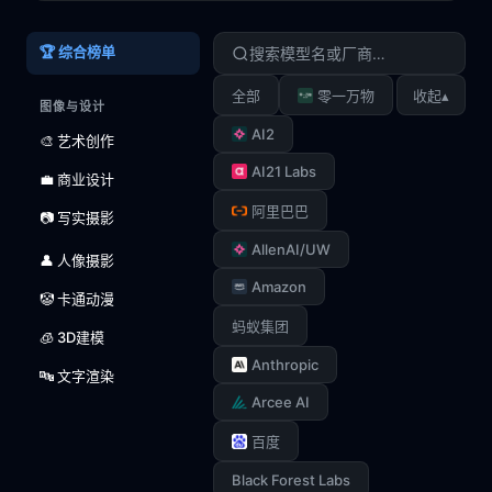
🏆 综合榜单
▴
全部
零一万物
收起
图像与设计
AI2
🎨 艺术创作
AI21 Labs
💼 商业设计
阿里巴巴
📷 写实摄影
AllenAI/UW
👤 人像摄影
Amazon
🤡 卡通动漫
蚂蚁集团
🧊 3D建模
Anthropic
🔤 文字渲染
Arcee AI
百度
Black Forest Labs