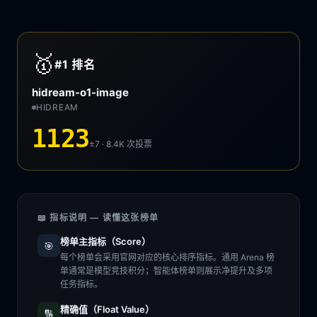
🥇
#1
排名
hidream-o1-image
HIDREAM
1123
±7 · 8.4K
次投票
📖 指标说明 — 读懂这张榜单
榜单主指标（Score）
🎯
每个榜单会采用官网对应的核心排序指标。通用 Arena 榜
单通常是模型竞技积分；智能体榜单则展示净提升及多项
任务指标。
精确值（Float Value）
🔢