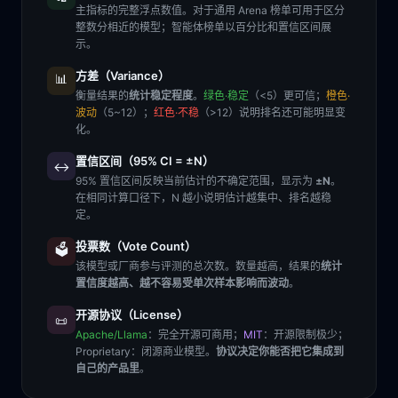
主指标的完整浮点数值。对于通用 Arena 榜单可用于区分
整数分相近的模型；智能体榜单以百分比和置信区间展
示。
方差（Variance）
📊
衡量结果的
统计稳定程度
。
绿色·稳定
（<5）更可信；
橙色·
波动
（5~12）；
红色·不稳
（>12）说明排名还可能明显变
化。
置信区间（95% CI = ±N）
↔️
95% 置信区间反映当前估计的不确定范围，显示为
±N
。
在相同计算口径下，N 越小说明估计越集中、排名越稳
定。
投票数（Vote Count）
🗳️
该模型或厂商参与评测的总次数。数量越高，结果的
统计
置信度越高、越不容易受单次样本影响而波动
。
开源协议（License）
📜
Apache/Llama
：完全开源可商用；
MIT
：开源限制极少；
Proprietary
：闭源商业模型。
协议决定你能否把它集成到
自己的产品里
。