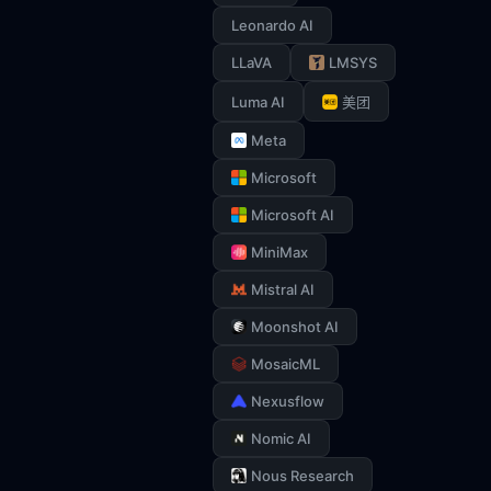
Leonardo AI
LLaVA
LMSYS
Luma AI
美团
Meta
Microsoft
Microsoft AI
MiniMax
Mistral AI
Moonshot AI
MosaicML
Nexusflow
Nomic AI
Nous Research