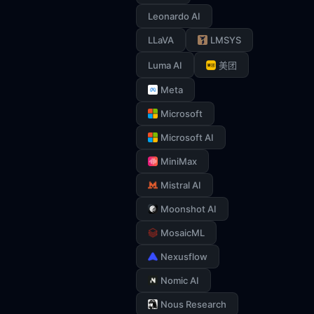
Leonardo AI
LLaVA
LMSYS
Luma AI
美团
Meta
Microsoft
Microsoft AI
MiniMax
Mistral AI
Moonshot AI
MosaicML
Nexusflow
Nomic AI
Nous Research