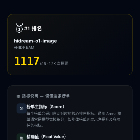
🥇
#1
排名
hidream-o1-image
HIDREAM
1117
±15 · 1.2K
次投票
📖 指标说明 — 读懂这张榜单
榜单主指标（Score）
🎯
每个榜单会采用官网对应的核心排序指标。通用 Arena 榜
单通常是模型竞技积分；智能体榜单则展示净提升及多项
任务指标。
精确值（Float Value）
🔢