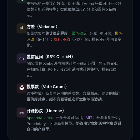
主指标的完整浮点数值。对于通用 Arena 榜单可用于区分
整数分相近的模型；智能体榜单以百分比和置信区间展
示。
方差（Variance）
📊
衡量结果的
统计稳定程度
。
绿色·稳定
（<5）更可信；
橙色·
波动
（5~12）；
红色·不稳
（>12）说明排名还可能明显变
化。
置信区间（95% CI = ±N）
↔️
95% 置信区间反映当前估计的不确定范围，显示为
±N
。
在相同计算口径下，N 越小说明估计越集中、排名越稳
定。
投票数（Vote Count）
🗳️
该模型或厂商参与评测的总次数。数量越高，结果的
统计
置信度越高、越不容易受单次样本影响而波动
。
开源协议（License）
📜
Apache/Llama
：完全开源可商用；
MIT
：开源限制极少；
Proprietary
：闭源商业模型。
协议决定你能否把它集成到
自己的产品里
。