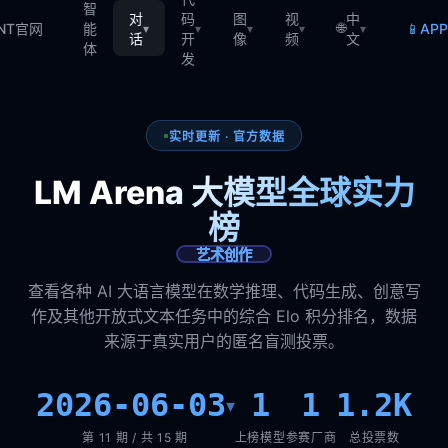
智
对
码
图
视
中
🌐
📱
TNT官网
能
AP
▾
▾
▾
▾
▾
话
开
像
频
文
体
发
实时更新 · 官方数据
LM Arena 大模型全球实力
榜
艺术创作
查看各种 AI 大语言模型在数学推理、代码生成、创意写
作及其他开放式文本任务中的综合 Elo 积分排名，数据
来源于真实用户的匿名盲测投票。
2026-06-03
1
1
1.2K
▾
第 11 期 / 共 15 期
上榜模型
参赛厂商
总投票数