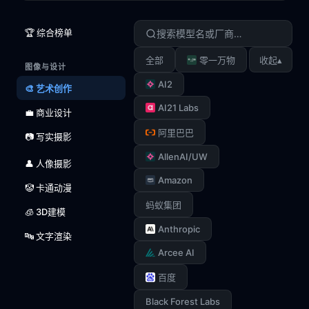
🏆 综合榜单
▴
全部
零一万物
收起
图像与设计
AI2
🎨 艺术创作
AI21 Labs
💼 商业设计
阿里巴巴
📷 写实摄影
AllenAI/UW
👤 人像摄影
Amazon
🤡 卡通动漫
蚂蚁集团
🧊 3D建模
Anthropic
🔤 文字渲染
Arcee AI
百度
Black Forest Labs