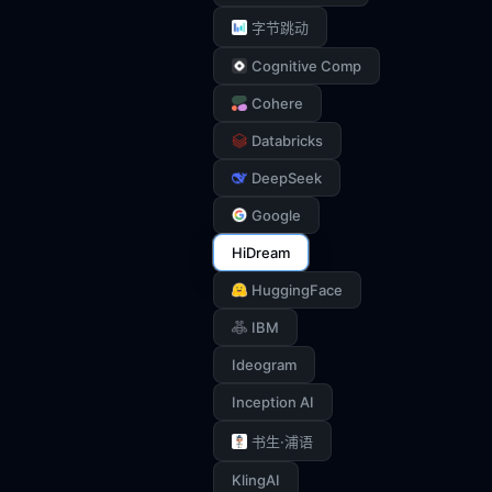
字节跳动
Cognitive Comp
Cohere
Databricks
DeepSeek
Google
HiDream
HuggingFace
IBM
Ideogram
Inception AI
书生·浦语
KlingAI