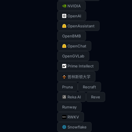
NVIDIA
OpenAI
OpenAssistant
OpenBMB
OpenChat
OpenGVLab
Prime Intellect
普林斯顿大学
Pruna
Recraft
Reka AI
Reve
Runway
RWKV
Snowflake