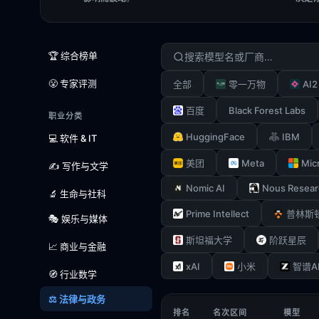
🏆 综合榜单
😤 专家评测
AI2
全部
零一万物
Black Forest Labs
百度
职业分类
HuggingFace
IBM
💻 软件 & IT
Meta
Mic
美团
✍️ 写作与文学
Nomic AI
Nous Resear
🔬 生命与社科
Prime Intellect
普林斯
🎭 娱乐与媒体
斯坦福大学
阶跃星辰
📈 商业与金融
xAI
小米
智谱A
🧭 行业数学
⚖️ 法律与政务
排名
名次区间
模型