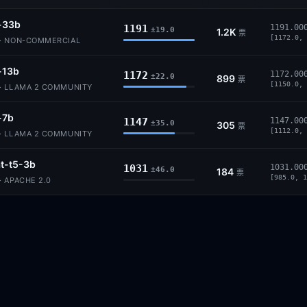
-33b
1191
1191.00
±19.0
1.2K
票
[1172.0, 
· NON-COMMERCIAL
-13b
1172
1172.00
±22.0
899
票
[1150.0, 
· LLAMA 2 COMMUNITY
-7b
1147
1147.00
±35.0
305
票
[1112.0, 
· LLAMA 2 COMMUNITY
at-t5-3b
1031
1031.00
±46.0
184
票
[985.0, 1
· APACHE 2.0