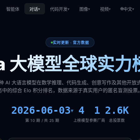
🌐
智能体
对话
代码开发
图像
视频
中文
▾
▾
▾
▾
▾
实时更新 · 官方数据
ena 大模型全球实力
种 AI 大语言模型在数学推理、代码生成、创意写作及其他开放
务中的综合 Elo 积分排名，数据来源于真实用户的匿名盲测投票
2026-06-03
4
1
2.6K
▾
第 10 期 / 共 25 期
上榜模型
参赛厂商
总投票数