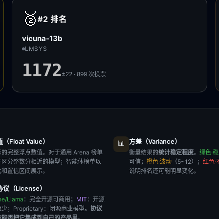
🥈
#2
排名
vicuna-13b
LMSYS
1172
±22 · 899
次投票
Float Value）
方差（Variance）
📊
的完整浮点数值。对于通用 Arena 榜单
衡量结果的
统计稳定程度
。
绿色·
于区分整数分相近的模型；智能体榜单以
可信；
橙色·波动
（5~12）；
红色·
比和置信区间展示。
说明排名还可能明显变化。
议（License）
he/Llama
：完全开源可商用；
MIT
：开源
极少；
Proprietary
：闭源商业模型。
协议
你能否把它集成到自己的产品里
。