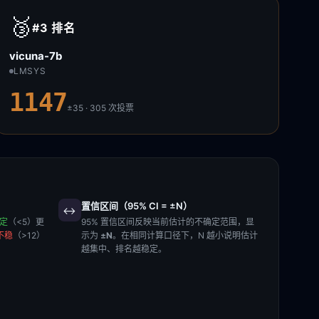
🥉
#3
排名
vicuna-7b
LMSYS
1147
±35 · 305
次投票
置信区间（95% CI = ±N）
↔️
稳定
（<5）更
95% 置信区间反映当前估计的不确定范围，显
不稳
（>12）
示为
±N
。在相同计算口径下，N 越小说明估计
越集中、排名越稳定。