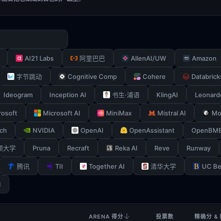
AI21 Labs
AllenAI/UW
Amazon
阿里巴巴
Cognitive Comp
Cohere
Databrick
字节跳动
Ideogram
Inception AI
KlingAI
Leonard
书生·浦语
rosoft
Microsoft AI
MiniMax
Mistral AI
Mo
ch
NVIDIA
OpenAI
OpenAssistant
OpenBM
Pruna
Recraft
Reka AI
Reve
Runway
顿大学
TII
Together AI
UC Be
腾讯
清华大学
I
ARENA 得分
投票数
精确分 &