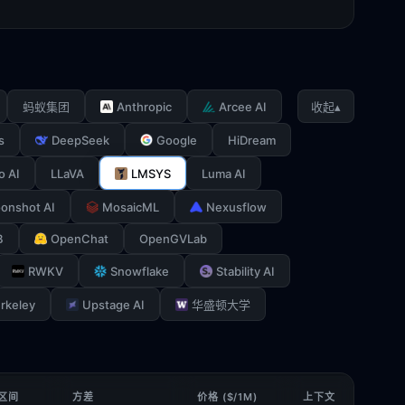
Anthropic
Arcee AI
▴
蚂蚁集团
收起
s
DeepSeek
Google
HiDream
o AI
LLaVA
LMSYS
Luma AI
onshot AI
MosaicML
Nexusflow
B
OpenChat
OpenGVLab
RWKV
Snowflake
Stability AI
rkeley
Upstage AI
华盛顿大学
 区间
方差
价格 ($/1M)
上下文