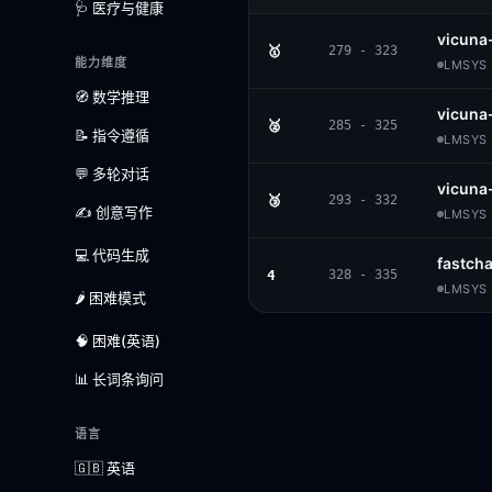
🩺 医疗与健康
vicuna
🥇
279 - 323
能力维度
LMSYS 
🧭 数学推理
vicuna
🥈
285 - 325
📝 指令遵循
LMSYS 
💬 多轮对话
vicuna
🥉
293 - 332
✍️ 创意写作
LMSYS 
💻 代码生成
fastch
4
328 - 335
LMSYS 
🌶️ 困难模式
🧠 困难(英语)
📊 长词条询问
语言
🇬🇧 英语