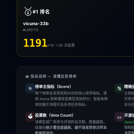
🥇
#1
排名
vicuna-33b
LMSYS
1191
±19 · 1.2K
次投票
📖 指标说明 — 读懂这张榜单
榜单主指标（Score）
精确值（
🎯
🔢
每个榜单会采用官网对应的核心排序指标。通
主指标
用 Arena 榜单通常是模型竞技积分；智能体榜
可用
单则展示净提升及多项任务指标。
百分
投票数（Vote Count）
开源协
🗳️
📜
该模型或厂商参与评测的总次数。数量越高，
Apac
结果的
统计置信度越高、越不容易受单次样本
限制
影响而波动
。
决定