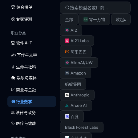
🏆 综合榜单
😤 专家评测
▴
全部
零一万物
收起
AI2
职业分类
AI21 Labs
💻 软件 & IT
阿里巴巴
✍️ 写作与文学
AllenAI/UW
🔬 生命与社科
Amazon
🎭 娱乐与媒体
蚂蚁集团
📈 商业与金融
Anthropic
🧭 行业数学
Arcee AI
⚖️ 法律与政务
百度
🩺 医疗与健康
Black Forest Labs