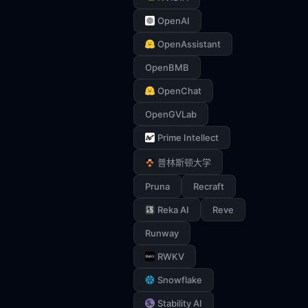
OpenAI
OpenAssistant
OpenBMB
OpenChat
OpenGVLab
Prime Intellect
普林斯顿大学
Pruna
Recraft
Reka AI
Reve
Runway
RWKV
Snowflake
Stability AI