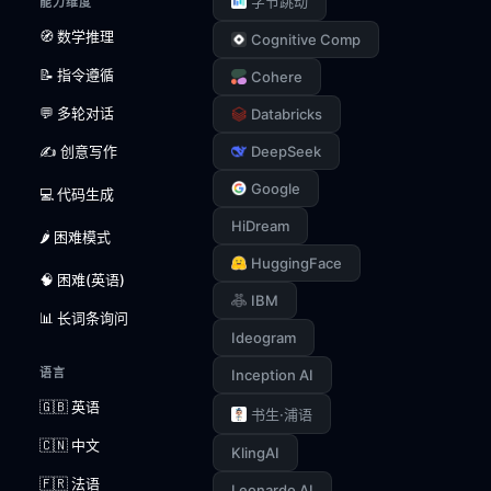
字节跳动
能力维度
🧭 数学推理
Cognitive Comp
📝 指令遵循
Cohere
💬 多轮对话
Databricks
✍️ 创意写作
DeepSeek
Google
💻 代码生成
HiDream
🌶️ 困难模式
HuggingFace
🧠 困难(英语)
IBM
📊 长词条询问
Ideogram
语言
Inception AI
🇬🇧 英语
书生·浦语
🇨🇳 中文
KlingAI
🇫🇷 法语
Leonardo AI