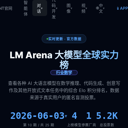
智
对
码
图
视
中
🌐
📱
TNT官网
能
AP
▾
▾
▾
▾
▾
话
开
像
频
文
体
发
实时更新 · 官方数据
LM Arena 大模型全球实力
榜
行业数学
查看各种 AI 大语言模型在数学推理、代码生成、创意写
作及其他开放式文本任务中的综合 Elo 积分排名，数据
来源于真实用户的匿名盲测投票。
2026-06-03
4
1
5.2K
▾
第 10 期 / 共 25 期
上榜模型
参赛厂商
总投票数