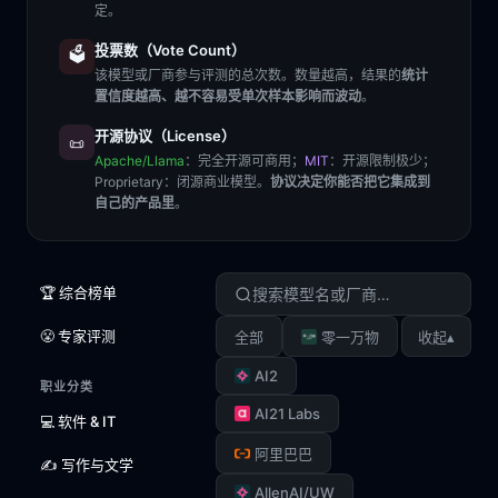
定。
投票数（Vote Count）
🗳️
该模型或厂商参与评测的总次数。数量越高，结果的
统计
置信度越高、越不容易受单次样本影响而波动
。
开源协议（License）
📜
Apache/Llama
：完全开源可商用；
MIT
：开源限制极少；
Proprietary
：闭源商业模型。
协议决定你能否把它集成到
自己的产品里
。
🏆 综合榜单
😤 专家评测
▴
全部
零一万物
收起
AI2
职业分类
AI21 Labs
💻 软件 & IT
阿里巴巴
✍️ 写作与文学
AllenAI/UW