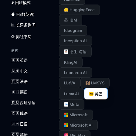
🌶️ 困难模式
HuggingFace
🧠 困难(英语)
IBM
📊 长词条询问
Ideogram
🚫 排除平局
Inception AI
语言
书生·浦语
🇬🇧 英语
KlingAI
🇨🇳 中文
Leonardo AI
🇫🇷 法语
LLaVA
LMSYS
🇩🇪 德语
Luma AI
美团
🇪🇸 西班牙语
Meta
🇷🇺 俄语
Microsoft
🇯🇵 日语
Microsoft AI
🇰🇷 韩语
MiniMax