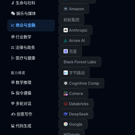
🔬 生命与社科
Amazon
🎭 娱乐与媒体
蚂蚁集团
📈 商业与金融
Anthropic
🧭 行业数学
Arcee AI
⚖️ 法律与政务
百度
🩺 医疗与健康
Black Forest Labs
字节跳动
能力维度
🧭 数学推理
Cognitive Comp
📝 指令遵循
Cohere
💬 多轮对话
Databricks
✍️ 创意写作
DeepSeek
Google
💻 代码生成
HiDream