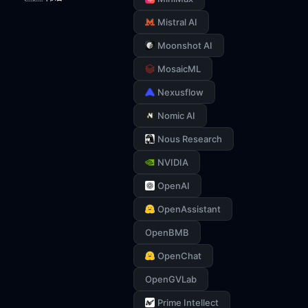
Mistral AI
Moonshot AI
MosaicML
Nexusflow
Nomic AI
Nous Research
NVIDIA
OpenAI
OpenAssistant
OpenBMB
OpenChat
OpenGVLab
Prime Intellect