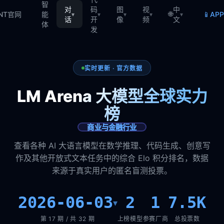
智
对
码
图
视
中
🌐
📱
TNT官网
能
AP
▾
▾
▾
▾
▾
话
开
像
频
文
体
发
实时更新 · 官方数据
LM Arena 大模型全球实力
榜
商业与金融行业
查看各种 AI 大语言模型在数学推理、代码生成、创意写
作及其他开放式文本任务中的综合 Elo 积分排名，数据
来源于真实用户的匿名盲测投票。
2026-06-03
2
1
7.5K
▾
第 17 期 / 共 32 期
上榜模型
参赛厂商
总投票数