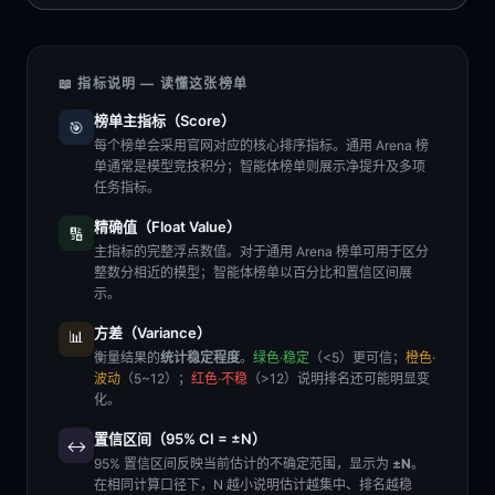
📖 指标说明 — 读懂这张榜单
榜单主指标（Score）
🎯
每个榜单会采用官网对应的核心排序指标。通用 Arena 榜
单通常是模型竞技积分；智能体榜单则展示净提升及多项
任务指标。
精确值（Float Value）
🔢
主指标的完整浮点数值。对于通用 Arena 榜单可用于区分
整数分相近的模型；智能体榜单以百分比和置信区间展
示。
方差（Variance）
📊
衡量结果的
统计稳定程度
。
绿色·稳定
（<5）更可信；
橙色·
波动
（5~12）；
红色·不稳
（>12）说明排名还可能明显变
化。
置信区间（95% CI = ±N）
↔️
95% 置信区间反映当前估计的不确定范围，显示为
±N
。
在相同计算口径下，N 越小说明估计越集中、排名越稳