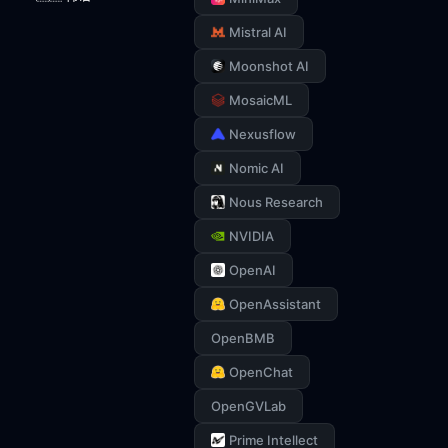
Mistral AI
Moonshot AI
MosaicML
Nexusflow
Nomic AI
Nous Research
NVIDIA
OpenAI
OpenAssistant
OpenBMB
OpenChat
OpenGVLab
Prime Intellect