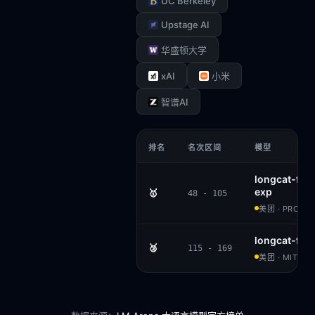
UC Berkeley
Upstage AI
华盛顿大学
xAI
小米
智谱AI
排名
名次区间
模型
longcat-fla
exp
🥇
48 - 105
美团 · PROPRI
longcat-fla
🥈
115 - 169
美团 · MIT