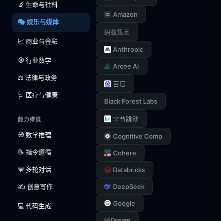
🔬 生命与社科
Amazon
🎭 娱乐与媒体
蚂蚁集团
📈 商业与金融
Anthropic
🧭 行业数学
Arcee AI
⚖️ 法律与政务
百度
🩺 医疗与健康
Black Forest Labs
字节跳动
能力维度
🧭 数学推理
Cognitive Comp
📝 指令遵循
Cohere
💬 多轮对话
Databricks
✍️ 创意写作
DeepSeek
Google
💻 代码生成
HiDream