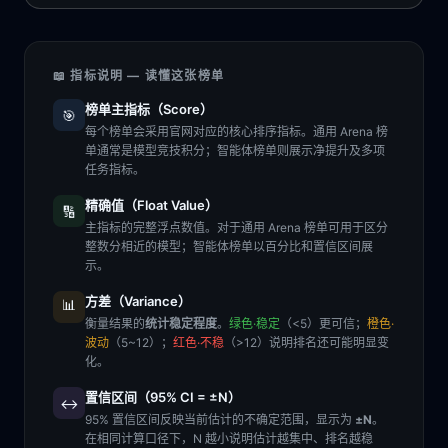
📖 指标说明 — 读懂这张榜单
榜单主指标（Score）
🎯
每个榜单会采用官网对应的核心排序指标。通用 Arena 榜
单通常是模型竞技积分；智能体榜单则展示净提升及多项
任务指标。
精确值（Float Value）
🔢
主指标的完整浮点数值。对于通用 Arena 榜单可用于区分
整数分相近的模型；智能体榜单以百分比和置信区间展
示。
方差（Variance）
📊
衡量结果的
统计稳定程度
。
绿色·稳定
（<5）更可信；
橙色·
波动
（5~12）；
红色·不稳
（>12）说明排名还可能明显变
化。
置信区间（95% CI = ±N）
↔️
95% 置信区间反映当前估计的不确定范围，显示为
±N
。
在相同计算口径下，N 越小说明估计越集中、排名越稳