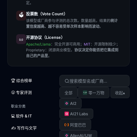
定。
投票数（Vote Count）
🗳️
该模型或厂商参与评测的总次数。数量越高，结果的
统计
置信度越高、越不容易受单次样本影响而波动
。
开源协议（License）
📜
Apache/Llama
：完全开源可商用；
MIT
：开源限制极少；
Proprietary
：闭源商业模型。
协议决定你能否把它集成到
自己的产品里
。
🏆 综合榜单
😤 专家评测
▴
全部
零一万物
收起
AI2
职业分类
AI21 Labs
💻 软件 & IT
阿里巴巴
✍️ 写作与文学
AllenAI/UW