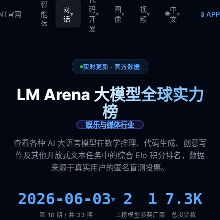
智
对
码
图
视
中
🌐
📱
TNT官网
能
AP
▾
▾
▾
▾
▾
话
开
像
频
文
体
发
实时更新 · 官方数据
LM Arena 大模型全球实力
榜
娱乐与媒体行业
查看各种 AI 大语言模型在数学推理、代码生成、创意写
作及其他开放式文本任务中的综合 Elo 积分排名，数据
来源于真实用户的匿名盲测投票。
2026-06-03
2
1
7.3K
▾
第 18 期 / 共 33 期
上榜模型
参赛厂商
总投票数