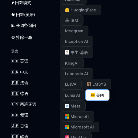
🌶️ 困难模式
HuggingFace
🧠 困难(英语)
IBM
📊 长词条询问
Ideogram
🚫 排除平局
Inception AI
语言
书生·浦语
🇬🇧 英语
KlingAI
🇨🇳 中文
Leonardo AI
🇫🇷 法语
LLaVA
LMSYS
🇩🇪 德语
Luma AI
美团
🇪🇸 西班牙语
Meta
🇷🇺 俄语
Microsoft
🇯🇵 日语
Microsoft AI
🇰🇷 韩语
MiniMax