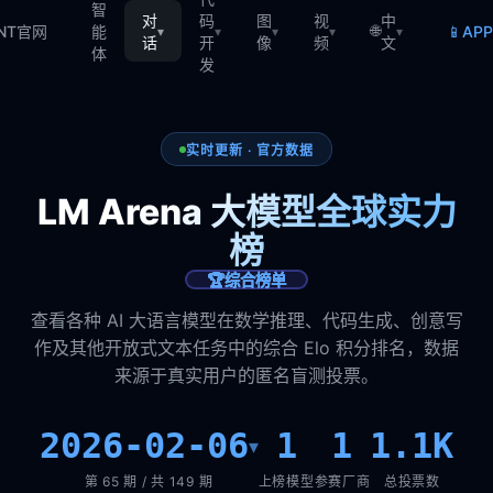
智
对
码
图
视
中
🌐
📱
TNT官网
能
AP
▾
▾
▾
▾
▾
话
开
像
频
文
体
发
实时更新 · 官方数据
LM Arena 大模型全球实力
榜
🏆
综合榜单
查看各种 AI 大语言模型在数学推理、代码生成、创意写
作及其他开放式文本任务中的综合 Elo 积分排名，数据
来源于真实用户的匿名盲测投票。
2026-02-06
1
1
1.1K
▾
第 65 期 / 共 149 期
上榜模型
参赛厂商
总投票数