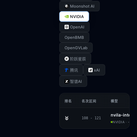
Moonshot AI
NVIDIA
OpenAI
OpenBMB
OpenGVLab
阶跃星辰
xAI
腾讯
智谱AI
排名
名次区间
模型
nvila-intern
🥇
108 - 121
NVIDIA · -