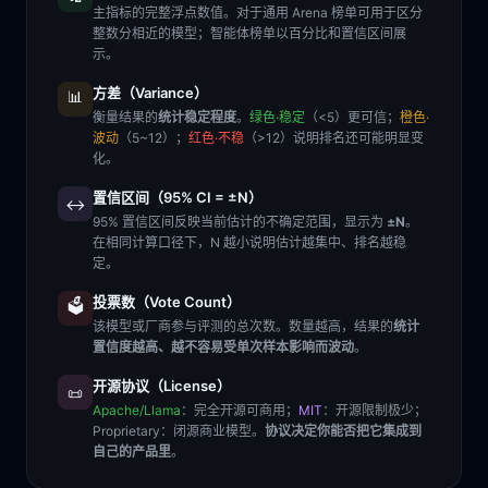
主指标的完整浮点数值。对于通用 Arena 榜单可用于区分
整数分相近的模型；智能体榜单以百分比和置信区间展
示。
方差（Variance）
📊
衡量结果的
统计稳定程度
。
绿色·稳定
（<5）更可信；
橙色·
波动
（5~12）；
红色·不稳
（>12）说明排名还可能明显变
化。
置信区间（95% CI = ±N）
↔️
95% 置信区间反映当前估计的不确定范围，显示为
±N
。
在相同计算口径下，N 越小说明估计越集中、排名越稳
定。
投票数（Vote Count）
🗳️
该模型或厂商参与评测的总次数。数量越高，结果的
统计
置信度越高、越不容易受单次样本影响而波动
。
开源协议（License）
📜
Apache/Llama
：完全开源可商用；
MIT
：开源限制极少；
Proprietary
：闭源商业模型。
协议决定你能否把它集成到
自己的产品里
。