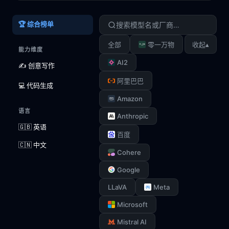
🏆 综合榜单
▴
全部
零一万物
收起
能力维度
AI2
✍️ 创意写作
阿里巴巴
💻 代码生成
Amazon
语言
Anthropic
🇬🇧 英语
百度
🇨🇳 中文
Cohere
Google
LLaVA
Meta
Microsoft
Mistral AI