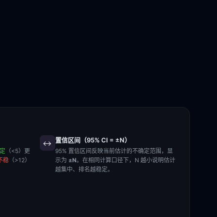
置信区间（95% CI = ±N）
↔️
稳定
（<5）更
95% 置信区间反映当前估计的不确定范围，显
不稳
（>12）
示为
±N
。在相同计算口径下，N 越小说明估计
越集中、排名越稳定。