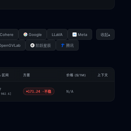
Cohere
Google
LLaVA
Meta
▴
收起
OpenGVLab
阶跃星辰
腾讯
& 区间
方差
价格 ($/1M)
上下文
7
N/A
171.24 ·
不稳
 982.6]