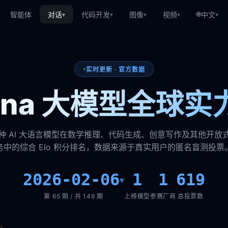
🌐
智能体
对话
代码开发
图像
视频
中文
▾
▾
▾
▾
▾
实时更新 · 官方数据
rena 大模型全球实
种 AI 大语言模型在数学推理、代码生成、创意写作及其他开放
务中的综合 Elo 积分排名，数据来源于真实用户的匿名盲测投票
2026-02-06
1
1
619
▾
第 65 期 / 共 149 期
上榜模型
参赛厂商
总投票数