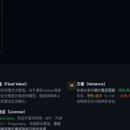
Float Value）
方差（Variance）
📊
的完整浮点数值。对于通用 Arena 榜单
衡量结果的
统计稳定程度
。
绿色·
于区分整数分相近的模型；智能体榜单以
可信；
橙色·波动
（5~12）；
红色·
比和置信区间展示。
说明排名还可能明显变化。
议（License）
he/Llama
：完全开源可商用；
MIT
：开源
极少；
Proprietary
：闭源商业模型。
协议
你能否把它集成到自己的产品里
。