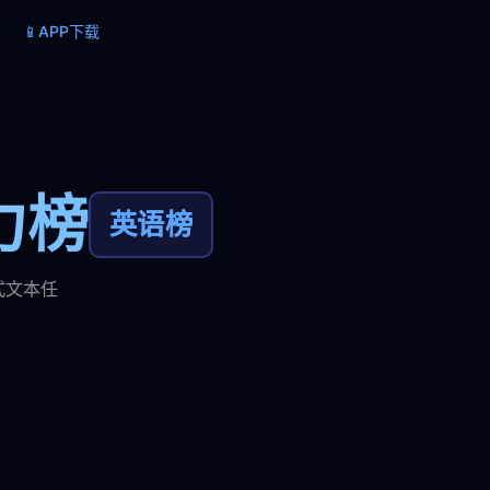
📱
APP下载
力榜
英语榜
式文本任
。