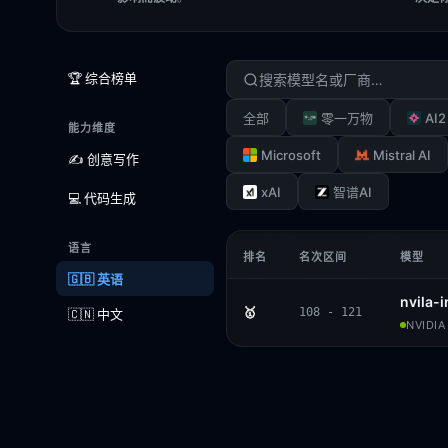
🏆 综合榜单
AI2
全部
零一万物
能力维度
Microsoft
Mistral AI
✍️ 创意写作
xAI
智谱AI
💻 代码生成
语言
排名
名次区间
模型
🇬🇧 英语
nvila-
🥇
108 - 121
🇨🇳 中文
NVIDIA 