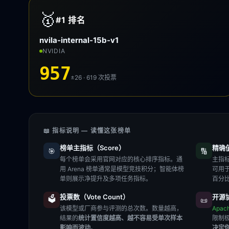
🥇
#1
排名
nvila-internal-15b-v1
NVIDIA
957
±26 · 619
次投票
📖 指标说明 — 读懂这张榜单
榜单主指标（Score）
精确值（
🎯
🔢
每个榜单会采用官网对应的核心排序指标。通
主指标
用 Arena 榜单通常是模型竞技积分；智能体榜
可用
单则展示净提升及多项任务指标。
百分
投票数（Vote Count）
开源协
🗳️
📜
该模型或厂商参与评测的总次数。数量越高，
Apac
结果的
统计置信度越高、越不容易受单次样本
限制
影响而波动
。
决定