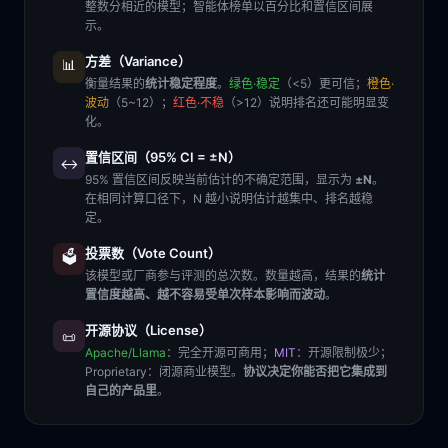
整数分相近的模型；智能体榜单以百分比和置信区间展
示。
方差（Variance）
📊
衡量结果的
统计稳定程度
。
绿色·稳定
（<5）更可信；
橙色·
波动
（5~12）；
红色·不稳
（>12）说明排名还可能明显变
化。
置信区间（95% CI = ±N）
↔️
95% 置信区间反映当前估计的不确定范围，显示为
±N
。
在相同计算口径下，N 越小说明估计越集中、排名越稳
定。
投票数（Vote Count）
🗳️
该模型或厂商参与评测的总次数。数量越高，结果的
统计
置信度越高、越不容易受单次样本影响而波动
。
开源协议（License）
📜
Apache/Llama
：完全开源可商用；
MIT
：开源限制极少；
Proprietary
：闭源商业模型。
协议决定你能否把它集成到
自己的产品里
。