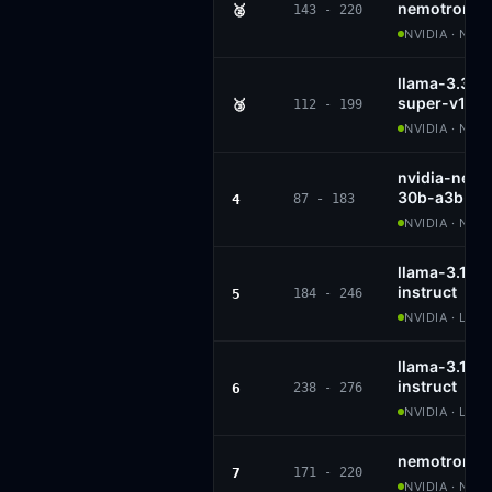
nemotron-s
🥈
143 - 220
NVIDIA · NVI
llama-3.3-
super-v1
🥉
112 - 199
NVIDIA · NVID
nvidia-nem
30b-a3b-bf
4
87 - 183
NVIDIA · NVI
llama-3.1-n
instruct
5
184 - 246
NVIDIA · LLAM
llama-3.1-n
instruct
6
238 - 276
NVIDIA · LLAM
nemotron-4
7
171 - 220
NVIDIA · NVI