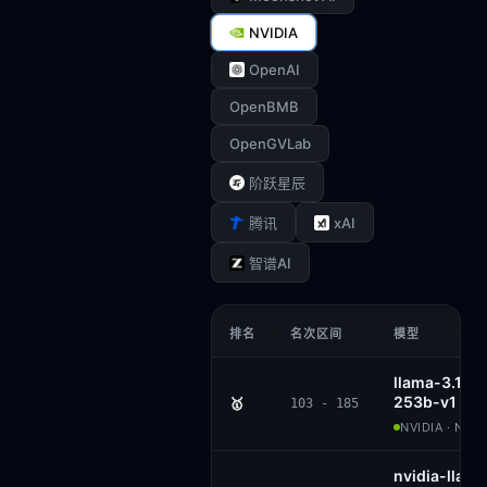
NVIDIA
OpenAI
OpenBMB
OpenGVLab
阶跃星辰
xAI
腾讯
智谱AI
排名
名次区间
模型
llama-3.1-n
253b-v1
🥇
103 - 185
NVIDIA · NVI
nvidia-llam