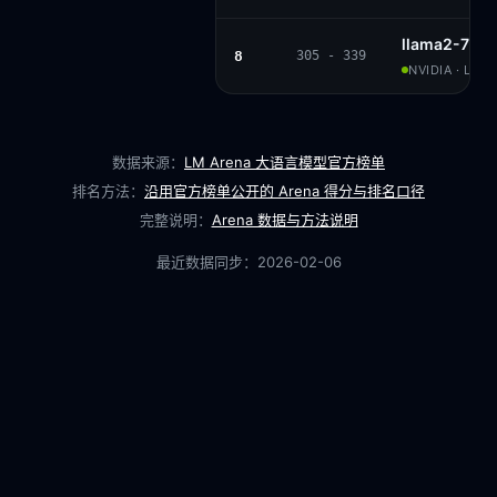
llama2-70b-
8
305 - 339
NVIDIA · LL
数据来源：
LM Arena 大语言模型官方榜单
排名方法：
沿用官方榜单公开的 Arena 得分与排名口径
完整说明：
Arena 数据与方法说明
最近数据同步：
2026-02-06