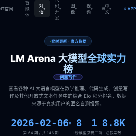
智
对
码
图
视
中
🌐
📱
TNT官网
能
AP
▾
▾
▾
▾
▾
话
开
像
频
文
体
发
实时更新 · 官方数据
LM Arena 大模型全球实力
榜
创意写作
查看各种 AI 大语言模型在数学推理、代码生成、创意写
作及其他开放式文本任务中的综合 Elo 积分排名，数据
来源于真实用户的匿名盲测投票。
2026-02-06
8
1
8.8K
▾
第 64 期 / 共 146 期
上榜模型
参赛厂商
总投票数