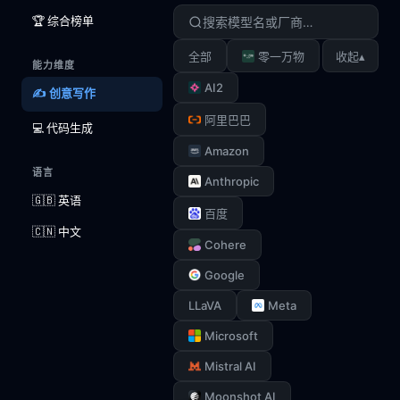
🏆 综合榜单
▴
全部
零一万物
收起
能力维度
AI2
✍️ 创意写作
阿里巴巴
💻 代码生成
Amazon
语言
Anthropic
🇬🇧 英语
百度
🇨🇳 中文
Cohere
Google
LLaVA
Meta
Microsoft
Mistral AI
Moonshot AI