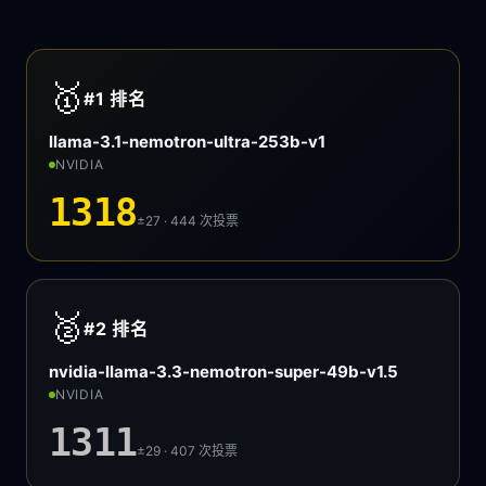
🥇
#1
排名
llama-3.1-nemotron-ultra-253b-v1
NVIDIA
1318
±27 · 444
次投票
🥈
#2
排名
nvidia-llama-3.3-nemotron-super-49b-v1.5
NVIDIA
1311
±29 · 407
次投票