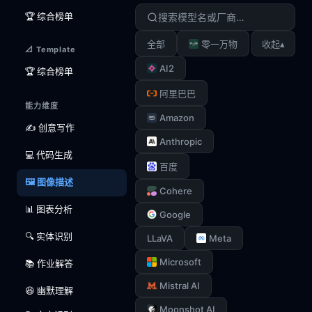
🏆 综合榜单
▴
全部
零一万物
收起
📐 Template
AI2
🏆 综合榜单
阿里巴巴
能力维度
Amazon
✍️ 创意写作
Anthropic
💻 代码生成
百度
🖼️ 图像描述
Cohere
📊 图表分析
Google
🔍 实体识别
LLaVA
Meta
Microsoft
📚 作业解答
Mistral AI
😆 幽默理解
Moonshot AI