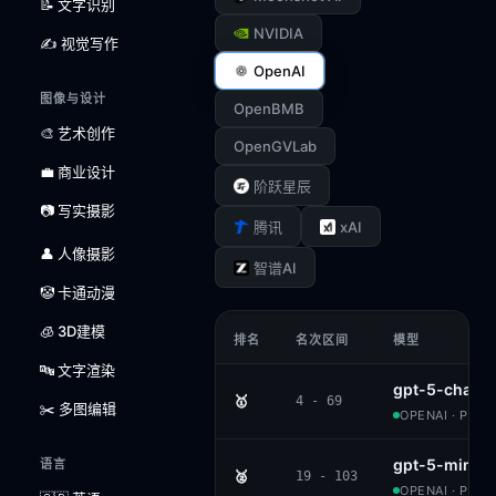
📝 文字识别
NVIDIA
✍️ 视觉写作
OpenAI
图像与设计
OpenBMB
🎨 艺术创作
OpenGVLab
💼 商业设计
阶跃星辰
📷 写实摄影
xAI
腾讯
👤 人像摄影
智谱AI
🤡 卡通动漫
🧊 3D建模
排名
名次区间
模型
🔤 文字渲染
gpt-5-chat
🥇
4 - 69
✂️ 多图编辑
OPENAI · PROP
gpt-5-mini-h
语言
🥈
19 - 103
OPENAI · PROP