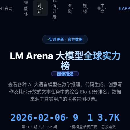
智
对
码
图
视
中
🌐
📱
TNT官网
能
AP
▾
▾
▾
▾
▾
话
开
像
频
文
体
发
实时更新 · 官方数据
LM Arena 大模型全球实力
榜
图像描述
查看各种 AI 大语言模型在数学推理、代码生成、创意写
作及其他开放式文本任务中的综合 Elo 积分排名，数据
来源于真实用户的匿名盲测投票。
2026-02-06
9
1
3.7K
▾
第 101 期 / 共 152 期
上榜模型
参赛厂商
总投票数