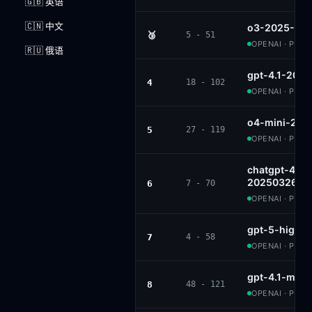
🇬🇧 英语
🇨🇳 中文
o3-2025-04-
🥉
5 - 51
OPENAI · PROP
🇷🇺 俄语
gpt-4.1-202
4
18 - 102
OPENAI · PROP
o4-mini-202
5
27 - 119
OPENAI · PROP
chatgpt-4o-l
20250326
6
7 - 70
OPENAI · PROP
gpt-5-high
7
4 - 58
OPENAI · PROP
gpt-4.1-mini
8
48 - 121
OPENAI · PROP