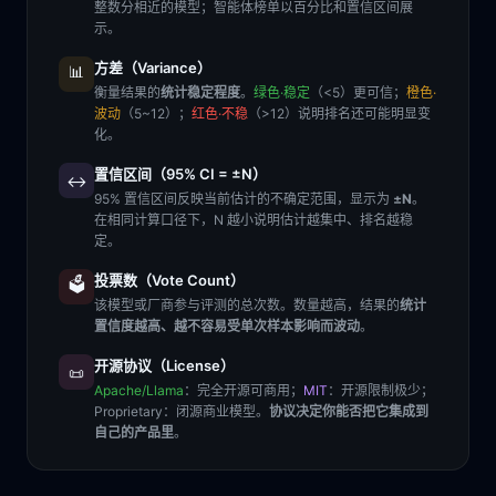
整数分相近的模型；智能体榜单以百分比和置信区间展
示。
方差（Variance）
📊
衡量结果的
统计稳定程度
。
绿色·稳定
（<5）更可信；
橙色·
波动
（5~12）；
红色·不稳
（>12）说明排名还可能明显变
化。
置信区间（95% CI = ±N）
↔️
95% 置信区间反映当前估计的不确定范围，显示为
±N
。
在相同计算口径下，N 越小说明估计越集中、排名越稳
定。
投票数（Vote Count）
🗳️
该模型或厂商参与评测的总次数。数量越高，结果的
统计
置信度越高、越不容易受单次样本影响而波动
。
开源协议（License）
📜
Apache/Llama
：完全开源可商用；
MIT
：开源限制极少；
Proprietary
：闭源商业模型。
协议决定你能否把它集成到
自己的产品里
。