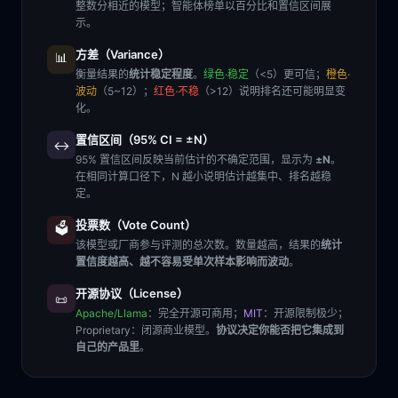
整数分相近的模型；智能体榜单以百分比和置信区间展
示。
方差（Variance）
📊
衡量结果的
统计稳定程度
。
绿色·稳定
（<5）更可信；
橙色·
波动
（5~12）；
红色·不稳
（>12）说明排名还可能明显变
化。
置信区间（95% CI = ±N）
↔️
95% 置信区间反映当前估计的不确定范围，显示为
±N
。
在相同计算口径下，N 越小说明估计越集中、排名越稳
定。
投票数（Vote Count）
🗳️
该模型或厂商参与评测的总次数。数量越高，结果的
统计
置信度越高、越不容易受单次样本影响而波动
。
开源协议（License）
📜
Apache/Llama
：完全开源可商用；
MIT
：开源限制极少；
Proprietary
：闭源商业模型。
协议决定你能否把它集成到
自己的产品里
。