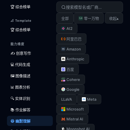
🏆 综合榜单
▴
全部
零一万物
收起
📐 Template
AI2
🏆 综合榜单
阿里巴巴
能力维度
Amazon
✍️ 创意写作
Anthropic
💻 代码生成
百度
🖼️ 图像描述
Cohere
📊 图表分析
Google
🔍 实体识别
LLaVA
Meta
Microsoft
📚 作业解答
Mistral AI
😆 幽默理解
Moonshot AI