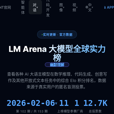
智
对
码
图
视
中
🌐
📱
TNT官网
能
AP
▾
▾
▾
▾
▾
话
开
像
频
文
体
发
实时更新 · 官方数据
LM Arena 大模型全球实力
榜
幽默理解
查看各种 AI 大语言模型在数学推理、代码生成、创意写
作及其他开放式文本任务中的综合 Elo 积分排名，数据
来源于真实用户的匿名盲测投票。
2026-02-06
11
1
12.7K
▾
第 102 期 / 共 153 期
上榜模型
参赛厂商
总投票数