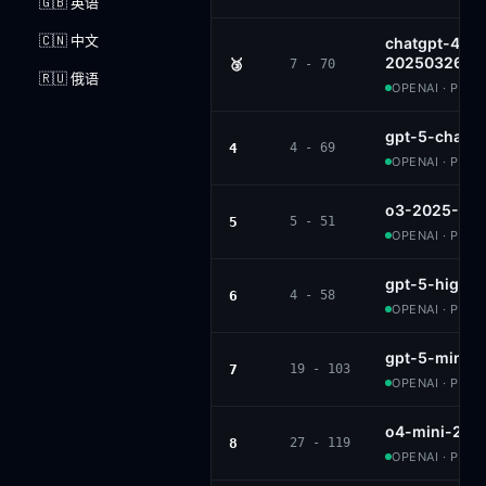
🇬🇧 英语
🇨🇳 中文
chatgpt-4o-l
20250326
🥉
7 - 70
🇷🇺 俄语
OPENAI · PROP
gpt-5-chat
4
4 - 69
OPENAI · PROP
o3-2025-04-
5
5 - 51
OPENAI · PROP
gpt-5-high
6
4 - 58
OPENAI · PROP
gpt-5-mini-h
7
19 - 103
OPENAI · PROP
o4-mini-202
8
27 - 119
OPENAI · PROP