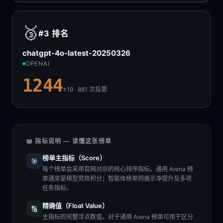
🥉
#3
排名
chatgpt-4o-latest-20250326
OPENAI
1244
±19 · 881
次投票
📖 指标说明 — 读懂这张榜单
榜单主指标（Score）
🎯
每个榜单会采用官网对应的核心排序指标。通用 Arena 榜
单通常是模型竞技积分；智能体榜单则展示净提升及多项
任务指标。
精确值（Float Value）
🔢
主指标的完整浮点数值。对于通用 Arena 榜单可用于区分