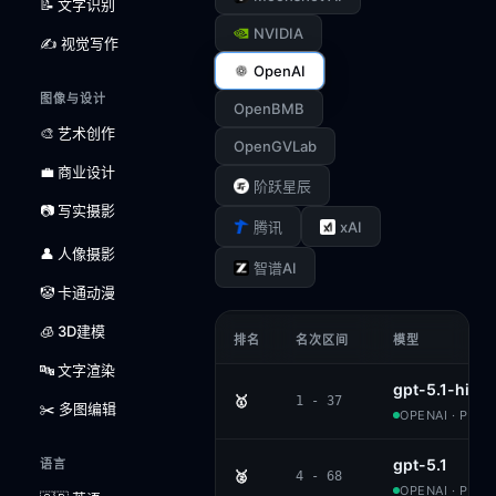
📝 文字识别
NVIDIA
✍️ 视觉写作
OpenAI
图像与设计
OpenBMB
🎨 艺术创作
OpenGVLab
💼 商业设计
阶跃星辰
📷 写实摄影
xAI
腾讯
👤 人像摄影
智谱AI
🤡 卡通动漫
🧊 3D建模
排名
名次区间
模型
🔤 文字渲染
gpt-5.1-high
🥇
1 - 37
✂️ 多图编辑
OPENAI · PROP
gpt-5.1
语言
🥈
4 - 68
OPENAI · PROP