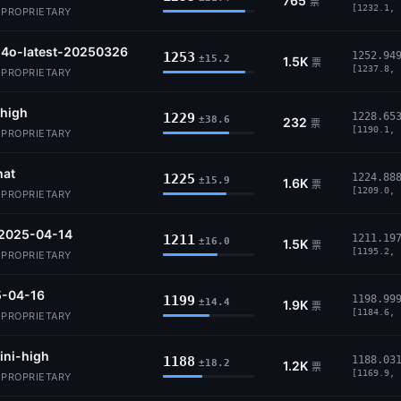
765
票
[1232.1, 
· PROPRIETARY
-4o-latest-20250326
1253
1252.94
±15.2
1.5K
票
[1237.8, 
· PROPRIETARY
-high
1229
1228.65
±38.6
232
票
[1190.1, 
· PROPRIETARY
hat
1225
1224.88
±15.9
1.6K
票
[1209.0, 
· PROPRIETARY
-2025-04-14
1211
1211.19
±16.0
1.5K
票
[1195.2, 
· PROPRIETARY
-04-16
1199
1198.99
±14.4
1.9K
票
[1184.6, 
· PROPRIETARY
ini-high
1188
1188.03
±18.2
1.2K
票
[1169.9, 
· PROPRIETARY