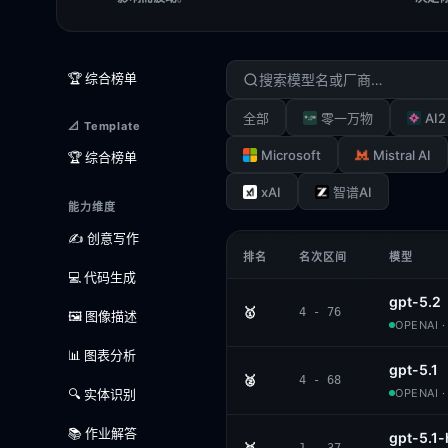
🏆 综合榜单
AI2
全部
零一万物
📐 Template
Microsoft
Mistral AI
🏆 综合榜单
xAI
智谱AI
能力维度
✍️ 创意写作
排名
名次区间
模型
💻 代码生成
gpt-5.2
🥇
4 - 76
🖼️ 图像描述
OPENAI 
📊 图表分析
gpt-5.1
🥈
4 - 68
🔍 实体识别
OPENAI 
📚 作业解答
gpt-5.1-