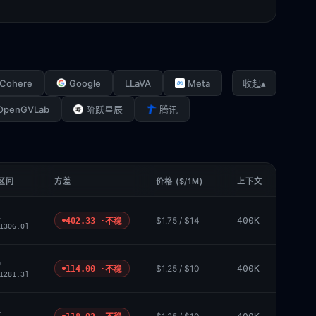
Cohere
Google
LLaVA
Meta
▴
收起
OpenGVLab
阶跃星辰
腾讯
 区间
方差
价格 ($/1M)
上下文
1
$1.75 / $14
400K
402.33 ·
不稳
1306.0]
0
$1.25 / $10
400K
114.00 ·
不稳
1281.3]
4