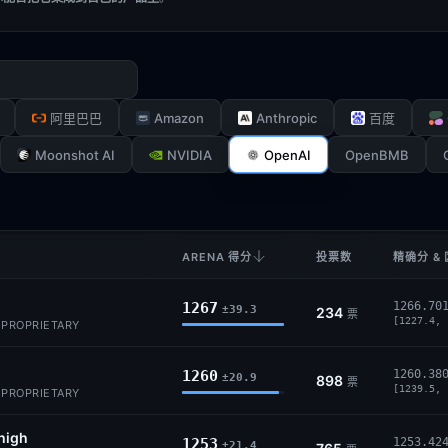
Amazon
Anthropic
阿里巴巴
百度
Moonshot AI
NVIDIA
OpenAI
OpenBMB
ARENA 得分
投票数
精确分 &
1267
1266.70
±39.3
234
票
[1227.4, 
· PROPRIETARY
1260
1260.38
±20.9
898
票
[1239.5, 
· PROPRIETARY
high
1253
1253.42
±21.4