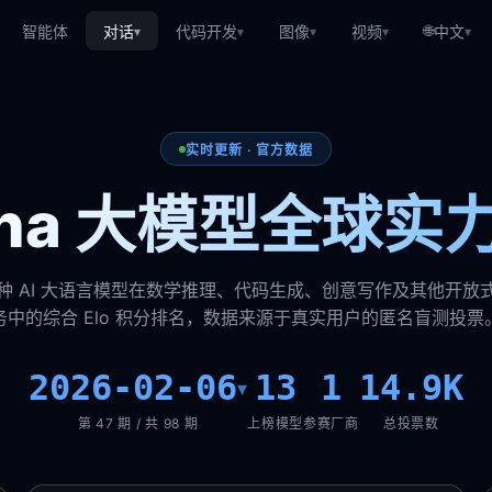
🌐
智能体
对话
代码开发
图像
视频
中文
▾
▾
▾
▾
▾
实时更新 · 官方数据
rena 大模型全球实
种 AI 大语言模型在数学推理、代码生成、创意写作及其他开放
务中的综合 Elo 积分排名，数据来源于真实用户的匿名盲测投票
2026-02-06
13
1
14.9K
▾
第 47 期 / 共 98 期
上榜模型
参赛厂商
总投票数