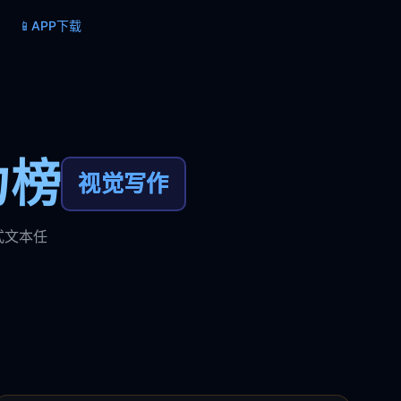
📱
APP下载
力榜
视觉写作
式文本任
。