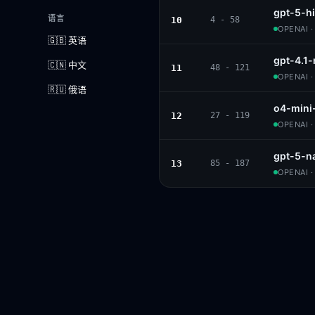
gpt-5-h
语言
10
4 - 58
OPENAI 
🇬🇧 英语
gpt-4.1
🇨🇳 中文
11
48 - 121
OPENAI 
🇷🇺 俄语
o4-mini
12
27 - 119
OPENAI 
gpt-5-n
13
85 - 187
OPENAI 