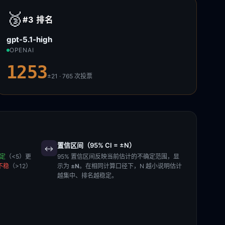
🥉
#3
排名
gpt-5.1-high
OPENAI
1253
±21 · 765
次投票
置信区间（95% CI = ±N）
↔️
稳定
（<5）更
95% 置信区间反映当前估计的不确定范围，显
不稳
（>12）
示为
±N
。在相同计算口径下，N 越小说明估计
越集中、排名越稳定。