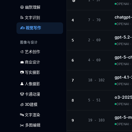
🥉
1 - 37
OPENAI 
😆 幽默理解
chatgpt
📝 文字识别
4
7 - 70
OPENAI 
✍️ 视觉写作
gpt-5.2
5
2 - 69
图像与设计
OPENAI 
🎨 艺术创作
gpt-5-c
6
4 - 69
💼 商业设计
OPENAI 
📷 写实摄影
gpt-4.1
7
18 - 102
👤 人像摄影
OPENAI 
🤡 卡通动漫
o3-2025
8
5 - 51
🧊 3D建模
OPENAI 
🔤 文字渲染
gpt-5-m
9
19 - 103
OPENAI 
✂️ 多图编辑