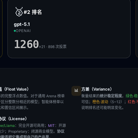
🥈
#2
排名
gpt-5.1
OPENAI
1260
±21 · 898
次投票
Float Value）
方差（Variance）
📊
的完整浮点数值。对于通用 Arena 榜单
衡量结果的
统计稳定程度
。
绿色·
于区分整数分相近的模型；智能体榜单以
可信；
橙色·波动
（5~12）；
红色·
比和置信区间展示。
说明排名还可能明显变化。
议（License）
he/Llama
：完全开源可商用；
MIT
：开源
极少；
Proprietary
：闭源商业模型。
协议
你能否把它集成到自己的产品里
。