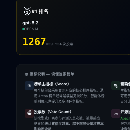
🥇
#1
排名
gpt-5.2
OPENAI
1267
±39 · 234
次投票
📖 指标说明 — 读懂这张榜单
榜单主指标（Score）
精确值（
🎯
🔢
每个榜单会采用官网对应的核心排序指标。通
主指标
用 Arena 榜单通常是模型竞技积分；智能体榜
可用
单则展示净提升及多项任务指标。
百分
投票数（Vote Count）
开源协
🗳️
📜
该模型或厂商参与评测的总次数。数量越高，
Apac
结果的
统计置信度越高、越不容易受单次样本
限制
影响而波动
。
决定