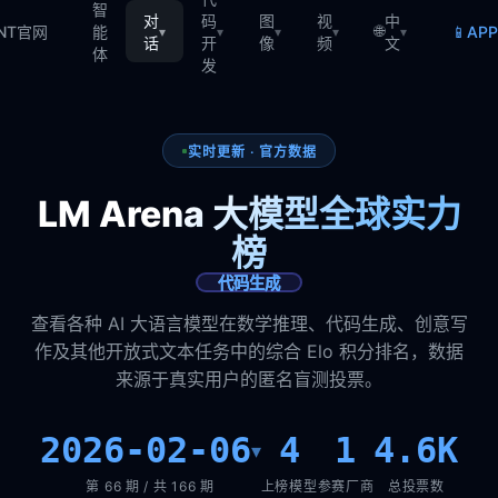
智
对
码
图
视
中
🌐
📱
TNT官网
能
AP
▾
▾
▾
▾
▾
话
开
像
频
文
体
发
实时更新 · 官方数据
LM Arena 大模型全球实力
榜
代码生成
查看各种 AI 大语言模型在数学推理、代码生成、创意写
作及其他开放式文本任务中的综合 Elo 积分排名，数据
来源于真实用户的匿名盲测投票。
2026-02-06
4
1
4.6K
▾
第 66 期 / 共 166 期
上榜模型
参赛厂商
总投票数