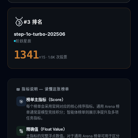
🥉
#3
排名
step-1o-turbo-202506
阶跃星辰
1341
±15 · 1.6K
次投票
📖 指标说明 — 读懂这张榜单
榜单主指标（Score）
🎯
每个榜单会采用官网对应的核心排序指标。通用 Arena 榜
单通常是模型竞技积分；智能体榜单则展示净提升及多项
任务指标。
精确值（Float Value）
🔢
主指标的完整浮点数值。对于通用 Arena 榜单可用于区分