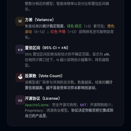
整数分相近的模型；智能体榜单以百分比和置信区间展
示。
方差（Variance）
📊
衡量结果的
统计稳定程度
。
绿色·稳定
（<5）更可信；
橙色·
波动
（5~12）；
红色·不稳
（>12）说明排名还可能明显变
化。
置信区间（95% CI = ±N）
↔️
95% 置信区间反映当前估计的不确定范围，显示为
±N
。
在相同计算口径下，N 越小说明估计越集中、排名越稳
定。
投票数（Vote Count）
🗳️
该模型或厂商参与评测的总次数。数量越高，结果的
统计
置信度越高、越不容易受单次样本影响而波动
。
开源协议（License）
📜
Apache/Llama
：完全开源可商用；
MIT
：开源限制极少；
Proprietary
：闭源商业模型。
协议决定你能否把它集成到
自己的产品里
。