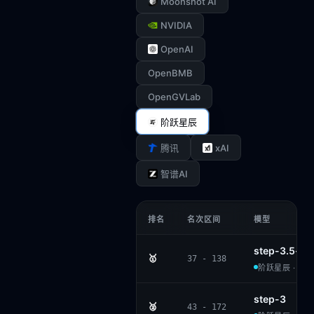
Moonshot AI
NVIDIA
OpenAI
OpenBMB
OpenGVLab
阶跃星辰
xAI
腾讯
智谱AI
排名
名次区间
模型
step-3.5-fla
🥇
37 - 138
阶跃星辰 · APA
step-3
🥈
43 - 172