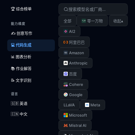
🏆 综合榜单
▴
全部
零一万物
收起
能力维度
AI2
✍️ 创意写作
阿里巴巴
💻 代码生成
Amazon
📊 图表分析
Anthropic
📚 作业解答
百度
📝 文字识别
Cohere
语言
Google
🇬🇧 英语
LLaVA
Meta
🇨🇳 中文
Microsoft
Mistral AI