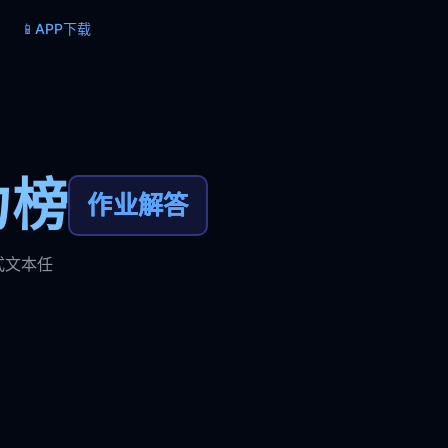
📱
APP下载
力榜
作业解答
式文本任
。