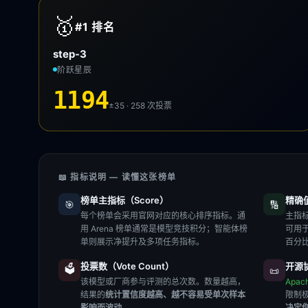
🥇
#1
排名
step-3
阶跃星辰
1194
±35 · 258
次投票
📖 指标说明 — 读懂这张榜单
榜单主指标（Score）
精确值（
🎯
🔢
每个榜单会采用官网对应的核心排序指标。通
主指标
用 Arena 榜单通常是模型竞技积分；智能体榜
可用
单则展示净提升及多项任务指标。
百分
投票数（Vote Count）
开源协
🗳️
📜
该模型或厂商参与评测的总次数。数量越高，
Apac
结果的
统计置信度越高、越不容易受单次样本
限制
影响而波动
。
决定