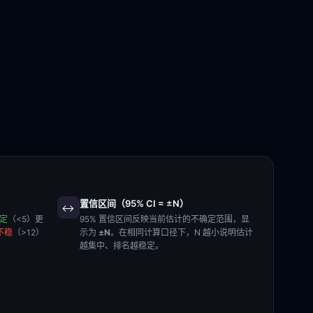
置信区间（95% CI = ±N）
↔️
稳定
（<5）更
95% 置信区间反映当前估计的不确定范围，显
不稳
（>12）
示为
±N
。在相同计算口径下，N 越小说明估计
越集中、排名越稳定。