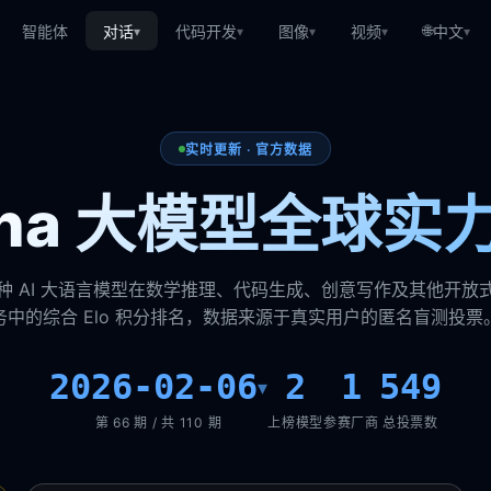
🌐
智能体
对话
代码开发
图像
视频
中文
▾
▾
▾
▾
▾
实时更新 · 官方数据
rena 大模型全球实
种 AI 大语言模型在数学推理、代码生成、创意写作及其他开放
务中的综合 Elo 积分排名，数据来源于真实用户的匿名盲测投票
2026-02-06
2
1
549
▾
第 66 期 / 共 110 期
上榜模型
参赛厂商
总投票数