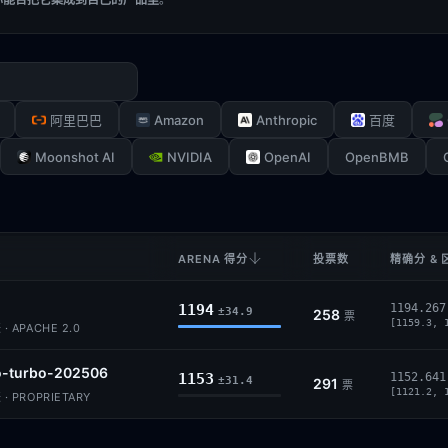
Amazon
Anthropic
阿里巴巴
百度
Moonshot AI
NVIDIA
OpenAI
OpenBMB
ARENA 得分
投票数
精确分 & 
1194
1194.267
±34.9
258
票
[1159.3, 
 APACHE 2.0
o-turbo-202506
1153
1152.641
±31.4
291
票
[1121.2, 
· PROPRIETARY