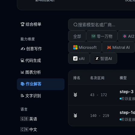
🏆 综合榜单
AI2
全部
零一万物
能力维度
Microsoft
Mistral AI
✍️ 创意写作
xAI
智谱AI
💻 代码生成
📊 图表分析
排名
名次区间
模型
📚 作业解答
step-3
🥇
43 - 172
📝 文字识别
阶跃星辰 ·
语言
step-1
🥈
140 - 219
🇬🇧 英语
阶跃星辰 
🇨🇳 中文