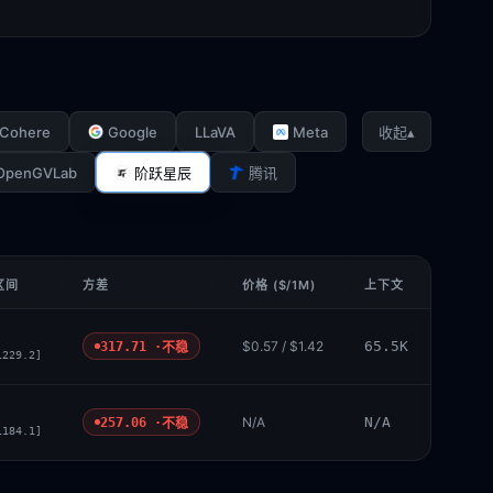
Cohere
Google
LLaVA
Meta
▴
收起
OpenGVLab
阶跃星辰
腾讯
区间
方差
价格 ($/1M)
上下文
$0.57 / $1.42
65.5K
317.71 ·
不稳
1229.2]
N/A
N/A
257.06 ·
不稳
1184.1]