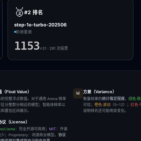
🥈
#2
排名
step-1o-turbo-202506
阶跃星辰
1153
±31 · 291
次投票
Float Value）
方差（Variance）
📊
的完整浮点数值。对于通用 Arena 榜单
衡量结果的
统计稳定程度
。
绿色·
于区分整数分相近的模型；智能体榜单以
可信；
橙色·波动
（5~12）；
红色·
比和置信区间展示。
说明排名还可能明显变化。
议（License）
he/Llama
：完全开源可商用；
MIT
：开源
极少；
Proprietary
：闭源商业模型。
协议
你能否把它集成到自己的产品里
。