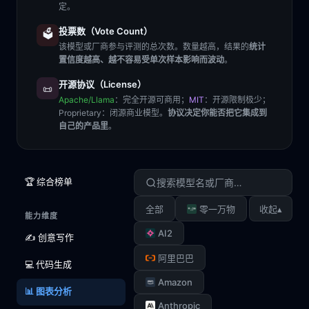
定。
投票数（Vote Count）
🗳️
该模型或厂商参与评测的总次数。数量越高，结果的
统计
置信度越高、越不容易受单次样本影响而波动
。
开源协议（License）
📜
Apache/Llama
：完全开源可商用；
MIT
：开源限制极少；
Proprietary
：闭源商业模型。
协议决定你能否把它集成到
自己的产品里
。
🏆 综合榜单
▴
全部
零一万物
收起
能力维度
AI2
✍️ 创意写作
阿里巴巴
💻 代码生成
Amazon
📊 图表分析
Anthropic