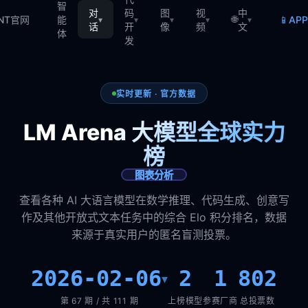
智
对
码
图
视
中
🌐
📱
TNT官网
能
AP
▾
▾
▾
▾
▾
话
开
像
频
文
体
发
实时更新 · 官方数据
LM Arena 大模型全球实力
榜
图表分析
查看各种 AI 大语言模型在数学推理、代码生成、创意写
作及其他开放式文本任务中的综合 Elo 积分排名，数据
来源于真实用户的匿名盲测投票。
2026-02-06
2
1
802
▾
第 67 期 / 共 111 期
上榜模型
参赛厂商
总投票数