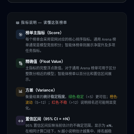
📖 指标说明 — 读懂这张榜单
榜单主指标（Score）
🎯
每个榜单会采用官网对应的核心排序指标。通用 Arena 榜
单通常是模型竞技积分；智能体榜单则展示净提升及多项
任务指标。
精确值（Float Value）
🔢
主指标的完整浮点数值。对于通用 Arena 榜单可用于区分
整数分相近的模型；智能体榜单以百分比和置信区间展
示。
方差（Variance）
📊
衡量结果的
统计稳定程度
。
绿色·稳定
（<5）更可信；
橙色·
波动
（5~12）；
红色·不稳
（>12）说明排名还可能明显变
化。
置信区间（95% CI = ±N）
↔️
95% 置信区间反映当前估计的不确定范围，显示为
±N
。
在相同计算口径下，N 越小说明估计越集中、排名越稳