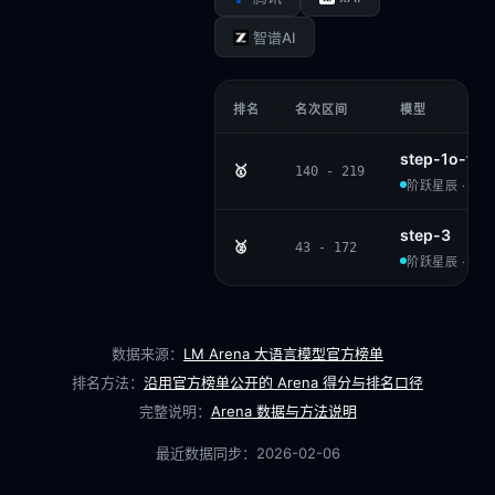
智谱AI
排名
名次区间
模型
step-1o-tu
🥇
140 - 219
阶跃星辰 · PRO
step-3
🥈
43 - 172
阶跃星辰 · APA
数据来源：
LM Arena 大语言模型官方榜单
排名方法：
沿用官方榜单公开的 Arena 得分与排名口径
完整说明：
Arena 数据与方法说明
最近数据同步：
2026-02-06