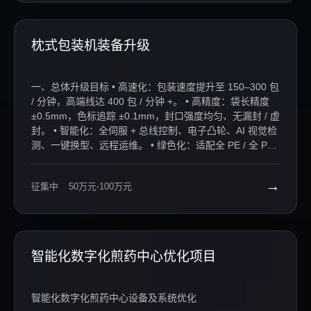
构建形态无关的统一决策中枢系统，实现多任务自适应与
策略迁移。4、融合域自适应与安全约束的虚实迁移学习框
架。构建高保真仿真环境，实现策略迁移与安全强化学
枕式包装机装备升级
习，提升迁移实用性和鲁棒性。5、多模态融合测试平台与
全链路评估体系一体化设计。设计集成测试平台，融合多
模态感知，构建评估体系，提升集成效率与可重复性。6、
一、总体升级目标 • 高速化：包装速度提升至 150–300 包
任务驱动的端到端应用部署与进化式自适应优化框架。建
/ 分钟，高端线达 400 包 / 分钟 +。 • 高精度：袋长精度
立全链路集成框架，构建跨平台协同机制，引入反馈闭环
±0.5mm，色标追踪 ±0.1mm，封口强度均匀、无漏封 / 虚
优化，加快系统部署转化。7、构建全流程协同的智能数据
封。 • 智能化：全伺服 + 总线控制、电子凸轮、AI 视觉检
闭环。构建数据元模型，部署智能化工具链，搭建可视化
测、一键换型、远程运维。 • 绿色化：适配全 PE / 全 PP
协同平台，实现多模态数据协同与高效管理。
单一材质膜、可降解膜、纸基复合膜，低能耗、低废膜
率。 • 可靠性：无故障运行时间≥8000 小时，维护成本降
→
征集中
50万元-100万元
低 30%–40%。 二、机械结构升级需求 1. 主机架与传动系
统 ◦ 采用高强度方管 / 整体铸造机架，刚性强、振动小、
噪音≤75dB。 ◦ 替换传统齿轮 / 链条，改为同步带 + 精密
行星减速机，传动效率≥98%。 ◦ 横封 / 纵封刀轴采用高精
度轴承 + 中空水冷结构，热变形小、寿命长。 2. 送膜与张
智能化数字化煎药中心优化项目
力控制 ◦ 全自动放卷 + 张力闭环控制（伺服 + 张力传感
器），张力波动≤±2%。 ◦ 高速纠偏系统（超声波 / 光电纠
偏），膜料跑偏≤±0.5mm。 ◦ 适配超薄膜（≤20μm）、高
智能化数字化煎药中心设备及系统优化
挺度膜、可降解膜，防拉伸、防褶皱。 3. 成型器与制袋单