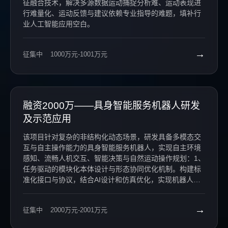
征融合技术，解决多源数据运动捕捉分析难、运动表现进
行难量化、运动反馈与建议依赖专业指导的难题，填补行
业人工智能应用空白。
→
征集中
1000万元-1001万元
融资2000万——具身智能服务机器人研发
及示范应用
该项目针对复杂的非结构化动态场景，研发具备多模态交
互与自主操作能力的具身智能服务机器人，实现自主环境
感知、流畅人机交互、智能决策与自然运动操作规划：1、
任务驱动的模块化本体设计与形态协同优化机制。构建标
准化接口与协议，结合AI设计和仿真优化，实现机器人的
快速适配与性能调整。2、跨模态语义对齐与感知-行为融
合的大模型框架。构建VLAM框架，多模态对齐，实现任
→
征集中
2000万元-2001万元
务理解与动作规划，提升适应与决策能力。3、面向多形态
机器人的统一大脑与控制策略迁移机制。融合VLM与MoE