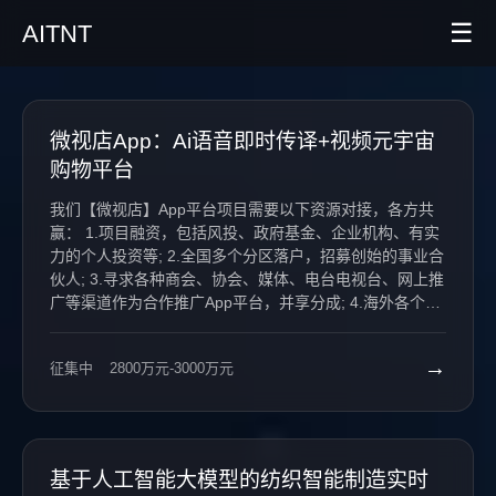
☰
AITNT
首页
微视店App：Ai语音即时传译+视频元宇宙
AI新闻
购物平台
我们【微视店】App平台项目需要以下资源对接，各方共
AITNT公众号
赢： 1.项目融资，包括风投、政府基金、企业机构、有实
力的个人投资等; 2.全国多个分区落户，招募创始的事业合
AITNT APP
伙人; 3.寻求各种商会、协会、媒体、电台电视台、网上推
广等渠道作为合作推广App平台，并享分成; 4.海外各个国
AITNT交流群
家资源的合作，特别是帮助一带一路国家和华人华侨、留
学生进入我们平台。 【微视店】App——全球视频&直播
→
征集中
2800万元-3000万元
购物平台！ 了解更多信息搜索【微视店】：
http://t.cn/ReW20GY
基于人工智能大模型的纺织智能制造实时