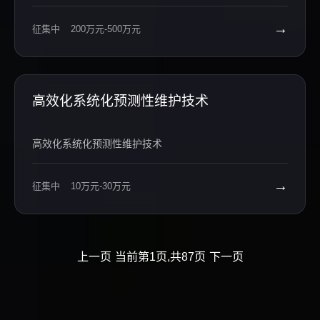
元 ◦ 模块化快换成型器，15 分钟内完成规格切换。 ◦ 成型
器曲面抛光 + 防粘涂层，减少膜料摩擦、杜绝粘料。 ◦ 制
→
征集中
200万元-500万元
袋长度电动微调 + 数字显示，无需机械拆装。 4. 横封 / 纵
封切刀机构 ◦ 电子凸轮替代机械凸轮，支持多段速度 / 压
力曲线，切刀同步精度≤±0.3mm。 ◦ 横封刀独立伺服驱动
+ 压力闭环，温度 / 压力 / 时间三维精准控制。 ◦ 切刀高频
淬火 + 镀硬铬，锋利耐用，切断无毛刺、无粘连。 三、电
高效化系统化预测性维护技术
气与控制系统核心需求 1. 全伺服驱动系统 ◦ 标配三伺服
（送膜 / 纵封 / 横封），高端配六伺服 + 总线轴。 ◦ 伺服
高效化系统化预测性维护技术
电机：23 位绝对值编码器、IP67 防护、低惯量，响应
快、定位准。 ◦ 总线：EtherCAT，同步周期≤1ms，抗干
扰强、布线简洁。 2. 智能 PLC 与运动控制 ◦ 采用
→
征集中
10万元-30万元
Codesys / 汇川 H5U/EdgePLC等高端控制器，支持电子
凸轮、飞剪、色标追踪。 ◦ 电子凸轮曲线可编程，适配不
同速度 / 膜料 / 袋长，运行平稳、噪音低。 ◦ 工艺配方
库：存储≥100 组参数，一键调用，换型时间≤5 分钟。 3.
HMI 与操作交互 ◦ 10 寸 / 15 寸工业触摸屏，中文界面、
上一页
当前第1页,共87页
下一页
权限管理、多语言支持。 ◦ 实时显示：速度、产量、温
度、张力、故障报警、设备状态。 ◦ 故障自诊断 + 图文引
导，支持一键复位、历史故障追溯。 4. 温度精准控制系统
◦ PID 独立控温（纵封 / 横封各 2–4 路），控温精度