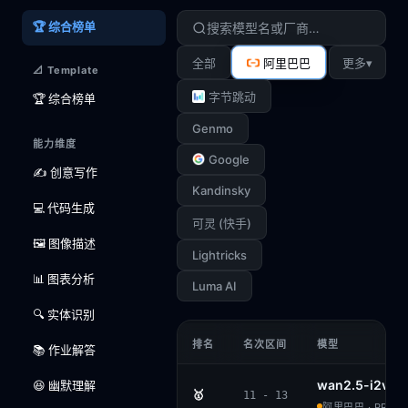
🏆 综合榜单
▾
全部
阿里巴巴
更多
📐 Template
字节跳动
🏆 综合榜单
Genmo
能力维度
Google
✍️ 创意写作
Kandinsky
💻 代码生成
可灵 (快手)
🖼️ 图像描述
Lightricks
📊 图表分析
Luma AI
🔍 实体识别
排名
名次区间
模型
📚 作业解答
wan2.5-i2v-p
😆 幽默理解
🥇
11 - 13
阿里巴巴 · PROPR