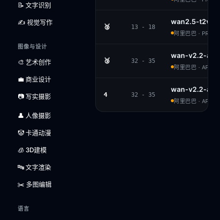
📝 文字识别
wan2.5-t2v-p
✍️ 视觉写作
🥈
13 - 18
阿里巴巴 · PROPR
图像与设计
wan-v2.2-a14
🥉
32 - 35
🎨 艺术创作
阿里巴巴 · APACH
💼 商业设计
wan-v2.2-a14
4
32 - 35
📷 写实摄影
阿里巴巴 · APACH
👤 人像摄影
🤡 卡通动漫
🧊 3D建模
🔤 文字渲染
✂️ 多图编辑
语言