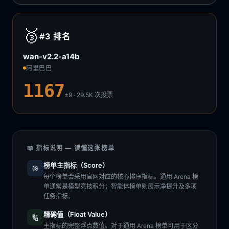
🥉
#3
排名
wan-v2.2-a14b
阿里巴巴
1167
±9 · 29.5K
次投票
📖 指标说明 — 读懂这张榜单
榜单主指标（Score）
🎯
每个榜单会采用官网对应的核心排序指标。通用 Arena 榜
单通常是模型竞技积分；智能体榜单则展示净提升及多项
任务指标。
精确值（Float Value）
🔢
主指标的完整浮点数值。对于通用 Arena 榜单可用于区分