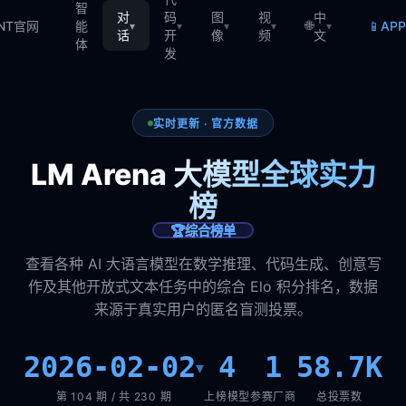
智
对
码
图
视
中
🌐
📱
TNT官网
能
AP
▾
▾
▾
▾
▾
话
开
像
频
文
体
发
实时更新 · 官方数据
LM Arena 大模型全球实力
榜
🏆
综合榜单
查看各种 AI 大语言模型在数学推理、代码生成、创意写
作及其他开放式文本任务中的综合 Elo 积分排名，数据
来源于真实用户的匿名盲测投票。
2026-02-02
4
1
58.7K
▾
第 104 期 / 共 230 期
上榜模型
参赛厂商
总投票数