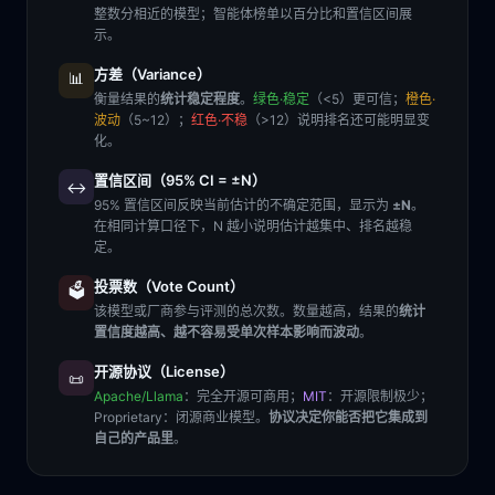
整数分相近的模型；智能体榜单以百分比和置信区间展
示。
方差（Variance）
📊
衡量结果的
统计稳定程度
。
绿色·稳定
（<5）更可信；
橙色·
波动
（5~12）；
红色·不稳
（>12）说明排名还可能明显变
化。
置信区间（95% CI = ±N）
↔️
95% 置信区间反映当前估计的不确定范围，显示为
±N
。
在相同计算口径下，N 越小说明估计越集中、排名越稳
定。
投票数（Vote Count）
🗳️
该模型或厂商参与评测的总次数。数量越高，结果的
统计
置信度越高、越不容易受单次样本影响而波动
。
开源协议（License）
📜
Apache/Llama
：完全开源可商用；
MIT
：开源限制极少；
Proprietary
：闭源商业模型。
协议决定你能否把它集成到
自己的产品里
。