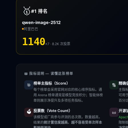
🥇
#1
排名
qwen-image-2512
阿里巴巴
1140
±7 · 8.2K
次投票
📖 指标说明 — 读懂这张榜单
榜单主指标（Score）
精确值（
🎯
🔢
每个榜单会采用官网对应的核心排序指标。通
主指标
用 Arena 榜单通常是模型竞技积分；智能体榜
可用
单则展示净提升及多项任务指标。
百分
投票数（Vote Count）
开源协
🗳️
📜
该模型或厂商参与评测的总次数。数量越高，
Apac
结果的
统计置信度越高、越不容易受单次样本
限制
影响而波动
。
决定