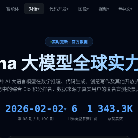
🌐
智能体
对话
代码开发
图像
视频
中文
▾
▾
▾
▾
▾
实时更新 · 官方数据
rena 大模型全球实
种 AI 大语言模型在数学推理、代码生成、创意写作及其他开放
务中的综合 Elo 积分排名，数据来源于真实用户的匿名盲测投票
2026-02-02
6
1
343.3K
▾
第 98 期 / 共 100 期
上榜模型
参赛厂商
总投票数