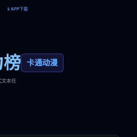
📱
APP下载
力榜
卡通动漫
式文本任
。