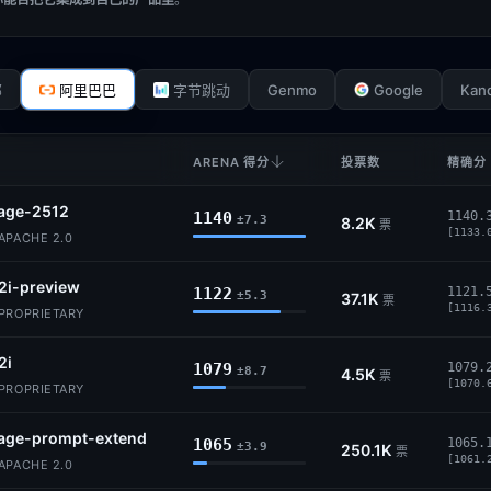
Genmo
Google
Kan
部
阿里巴巴
字节跳动
ARENA 得分
投票数
精确分 
age-2512
1140
1140.
±7.3
8.2K
票
[1133.
PACHE 2.0
2i-preview
1122
1121.
±5.3
37.1K
票
[1116.
PROPRIETARY
2i
1079
1079.
±8.7
4.5K
票
[1070.
PROPRIETARY
age-prompt-extend
1065
1065.
±3.9
250.1K
票
[1061.
PACHE 2.0