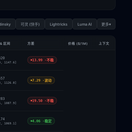
dinsky
Lightricks
Luma AI
▾
可灵 (快手)
更多
& 区间
方差
价格 ($/1M)
上下文
320
13.99 ·
不稳
0, 1147.6]
557
7.29 ·
波动
3, 1126.8]
283
19.50 ·
不稳
6, 1087.9]
174
4.06 ·
稳定
2, 1069.1]