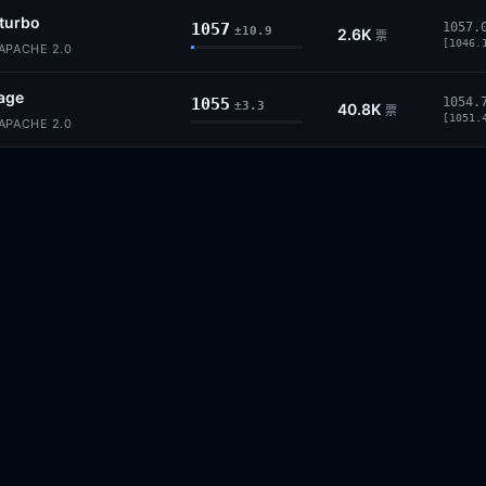
turbo
1057
1057.
±10.9
2.6K
票
[1046.
PACHE 2.0
age
1055
1054.
±3.3
40.8K
票
[1051.
PACHE 2.0