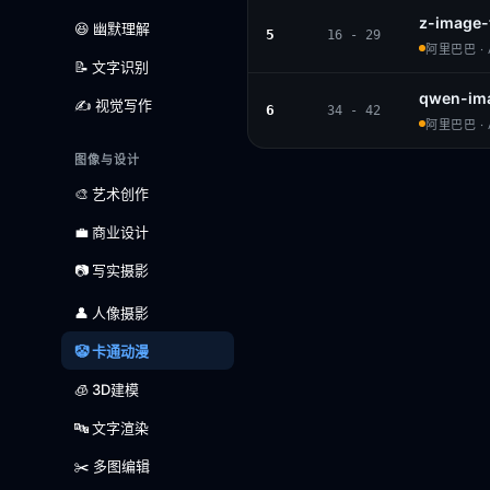
z-image-
😆 幽默理解
5
16 - 29
阿里巴巴 · A
📝 文字识别
qwen-im
✍️ 视觉写作
6
34 - 42
阿里巴巴 · A
图像与设计
🎨 艺术创作
💼 商业设计
📷 写实摄影
👤 人像摄影
🤡 卡通动漫
🧊 3D建模
🔤 文字渲染
✂️ 多图编辑