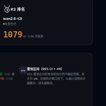
🥉
#3
排名
wan2.6-t2i
阿里巴巴
1079
±9 · 4.5K
次投票
置信区间（95% CI = ±N）
↔️
稳定
（<5）更
95% 置信区间反映当前估计的不确定范围，显
不稳
（>12）
示为
±N
。在相同计算口径下，N 越小说明估计
越集中、排名越稳定。