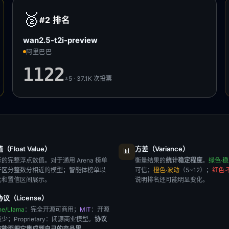
🥈
#2
排名
wan2.5-t2i-preview
阿里巴巴
1122
±5 · 37.1K
次投票
Float Value）
方差（Variance）
📊
的完整浮点数值。对于通用 Arena 榜单
衡量结果的
统计稳定程度
。
绿色·
于区分整数分相近的模型；智能体榜单以
可信；
橙色·波动
（5~12）；
红色·
比和置信区间展示。
说明排名还可能明显变化。
议（License）
he/Llama
：完全开源可商用；
MIT
：开源
极少；
Proprietary
：闭源商业模型。
协议
你能否把它集成到自己的产品里
。