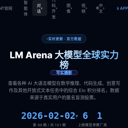
智
对
码
图
视
中
🌐
📱
TNT官网
能
AP
▾
▾
▾
▾
▾
话
开
像
频
文
体
发
实时更新 · 官方数据
LM Arena 大模型全球实力
榜
写实摄影
查看各种 AI 大语言模型在数学推理、代码生成、创意写
作及其他开放式文本任务中的综合 Elo 积分排名，数据
来源于真实用户的匿名盲测投票。
2026-02-02
6
1
▾
第 99 期 / 共 101 期
上榜模型
参赛厂商