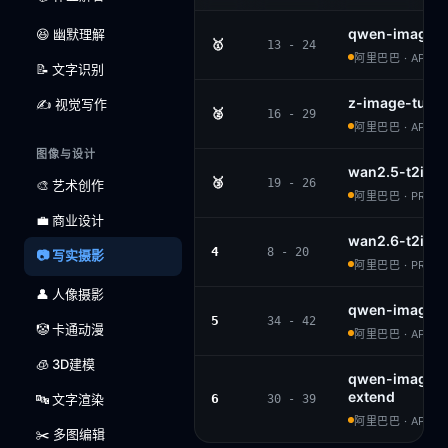
qwen-image-
😆 幽默理解
🥇
13 - 24
阿里巴巴 · APACH
📝 文字识别
z-image-turb
✍️ 视觉写作
🥈
16 - 29
阿里巴巴 · APACH
图像与设计
wan2.5-t2i-pr
🥉
19 - 26
🎨 艺术创作
阿里巴巴 · PROPR
💼 商业设计
wan2.6-t2i
4
8 - 20
📷 写实摄影
阿里巴巴 · PROPR
👤 人像摄影
qwen-image
5
34 - 42
🤡 卡通动漫
阿里巴巴 · APACH
🧊 3D建模
qwen-image-
extend
🔤 文字渲染
6
30 - 39
阿里巴巴 · APACH
✂️ 多图编辑