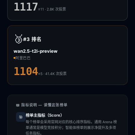
1117
±11 · 2.8K
次投票
🥉
#3
排名
wan2.5-t2i-preview
阿里巴巴
1104
±5 · 41.4K
次投票
📖 指标说明 — 读懂这张榜单
榜单主指标（Score）
🎯
每个榜单会采用官网对应的核心排序指标。通用 Arena 榜
单通常是模型竞技积分；智能体榜单则展示净提升及多项
任务指标。