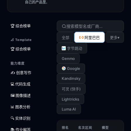
自己的产品里
。
🏆 综合榜单
▾
全部
阿里巴巴
更多
📐 Template
字节跳动
🏆 综合榜单
Genmo
能力维度
Google
✍️ 创意写作
Kandinsky
💻 代码生成
可灵 (快手)
🖼️ 图像描述
Lightricks
📊 图表分析
Luma AI
🔍 实体识别
排名
名次区间
模型
📚 作业解答