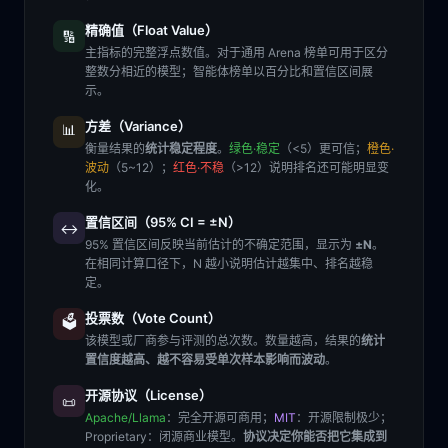
精确值（Float Value）
🔢
主指标的完整浮点数值。对于通用 Arena 榜单可用于区分
整数分相近的模型；智能体榜单以百分比和置信区间展
示。
方差（Variance）
📊
衡量结果的
统计稳定程度
。
绿色·稳定
（<5）更可信；
橙色·
波动
（5~12）；
红色·不稳
（>12）说明排名还可能明显变
化。
置信区间（95% CI = ±N）
↔️
95% 置信区间反映当前估计的不确定范围，显示为
±N
。
在相同计算口径下，N 越小说明估计越集中、排名越稳
定。
投票数（Vote Count）
🗳️
该模型或厂商参与评测的总次数。数量越高，结果的
统计
置信度越高、越不容易受单次样本影响而波动
。
开源协议（License）
📜
Apache/Llama
：完全开源可商用；
MIT
：开源限制极少；
Proprietary
：闭源商业模型。
协议决定你能否把它集成到