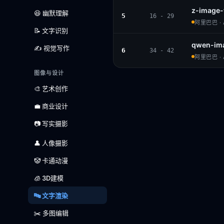
z-image-
😆 幽默理解
5
16 - 29
阿里巴巴 · A
📝 文字识别
qwen-im
✍️ 视觉写作
6
34 - 42
阿里巴巴 · A
图像与设计
🎨 艺术创作
💼 商业设计
📷 写实摄影
👤 人像摄影
🤡 卡通动漫
🧊 3D建模
🔤 文字渲染
✂️ 多图编辑