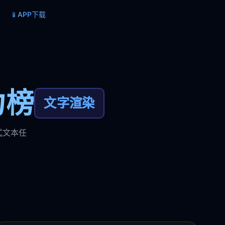
📱
APP下载
力榜
文字渲染
式文本任
。