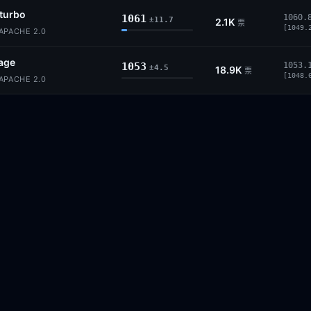
turbo
1061
1060.
±11.7
2.1K
票
[1049.
PACHE 2.0
age
1053
1053.
±4.5
18.9K
票
[1048.
PACHE 2.0