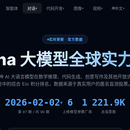
🌐
智能体
对话
代码开发
图像
视频
中文
▾
▾
▾
▾
▾
实时更新 · 官方数据
rena 大模型全球实
种 AI 大语言模型在数学推理、代码生成、创意写作及其他开放
务中的综合 Elo 积分排名，数据来源于真实用户的匿名盲测投票
2026-02-02
6
1
221.9K
▾
第 97 期 / 共 99 期
上榜模型
参赛厂商
总投票数