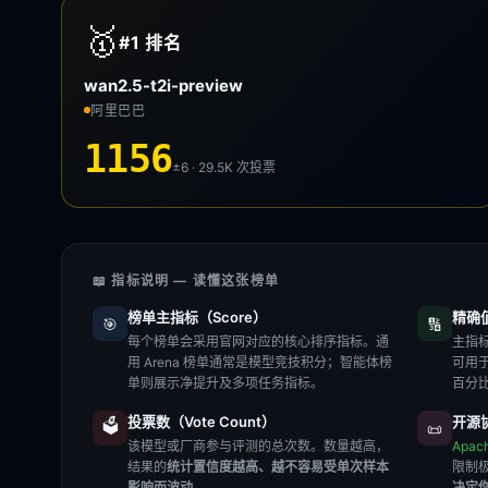
🥇
#1
排名
wan2.5-t2i-preview
阿里巴巴
1156
±6 · 29.5K
次投票
📖 指标说明 — 读懂这张榜单
榜单主指标（Score）
精确值（
🎯
🔢
每个榜单会采用官网对应的核心排序指标。通
主指标
用 Arena 榜单通常是模型竞技积分；智能体榜
可用
单则展示净提升及多项任务指标。
百分
投票数（Vote Count）
开源协
🗳️
📜
该模型或厂商参与评测的总次数。数量越高，
Apac
结果的
统计置信度越高、越不容易受单次样本
限制
影响而波动
。
决定