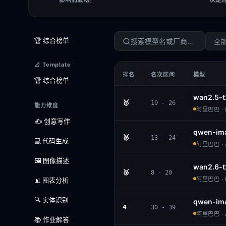
🏆 综合榜单
全
📐 Template
排名
名次区间
模型
🏆 综合榜单
wan2.5-t
🥇
19 - 26
能力维度
阿里巴巴 · 
✍️ 创意写作
qwen-im
🥈
13 - 24
💻 代码生成
阿里巴巴 · A
🖼️ 图像描述
wan2.6-t
🥉
8 - 20
阿里巴巴 · 
📊 图表分析
🔍 实体识别
qwen-im
4
30 - 39
阿里巴巴 · A
📚 作业解答