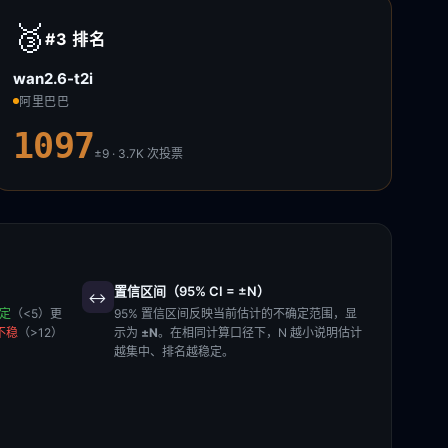
🥉
#3
排名
wan2.6-t2i
阿里巴巴
1097
±9 · 3.7K
次投票
置信区间（95% CI = ±N）
↔️
稳定
（<5）更
95% 置信区间反映当前估计的不确定范围，显
不稳
（>12）
示为
±N
。在相同计算口径下，N 越小说明估计
越集中、排名越稳定。