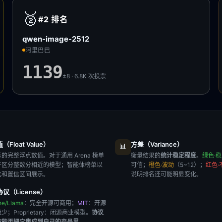
🥈
#2
排名
qwen-image-2512
阿里巴巴
1139
±8 · 6.8K
次投票
Float Value）
方差（Variance）
📊
的完整浮点数值。对于通用 Arena 榜单
衡量结果的
统计稳定程度
。
绿色·
于区分整数分相近的模型；智能体榜单以
可信；
橙色·波动
（5~12）；
红色·
比和置信区间展示。
说明排名还可能明显变化。
议（License）
he/Llama
：完全开源可商用；
MIT
：开源
极少；
Proprietary
：闭源商业模型。
协议
你能否把它集成到自己的产品里
。