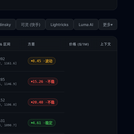
dinsky
Lightricks
Luma AI
▾
可灵 (快手)
更多
& 区间
方差
价格 ($/1M)
上下文
892
8.45 ·
波动
2, 1161.6]
285
15.26 ·
不稳
6, 1146.9]
152
20.40 ·
不稳
3, 1106.0]
531
4.61 ·
稳定
3, 1090.7]