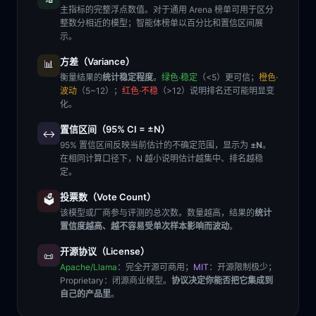
主指标的完整浮点数值。对于通用 Arena 榜单可用于区分
整数分相近的模型；智能体榜单以百分比和置信区间展
示。
方差（Variance）
📊
衡量结果的
统计稳定程度
。
绿色·稳定
（<5）更可信；
橙色·
波动
（5~12）；
红色·不稳
（>12）说明排名还可能明显变
化。
置信区间（95% CI = ±N）
↔️
95% 置信区间反映当前估计的不确定范围，显示为
±N
。
在相同计算口径下，N 越小说明估计越集中、排名越稳
定。
投票数（Vote Count）
🗳️
该模型或厂商参与评测的总次数。数量越高，结果的
统计
置信度越高、越不容易受单次样本影响而波动
。
开源协议（License）
📜
Apache/Llama
：完全开源可商用；
MIT
：开源限制极少；
Proprietary
：闭源商业模型。
协议决定你能否把它集成到
自己的产品里
。