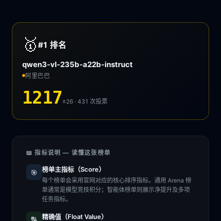
🥇
#1
排名
qwen3-vl-235b-a22b-instruct
阿里巴巴
1217
±26 · 431
次投票
📖 指标说明 — 读懂这张榜单
榜单主指标（Score）
🎯
每个榜单会采用官网对应的核心排序指标。通用 Arena 榜
单通常是模型竞技积分；智能体榜单则展示净提升及多项
任务指标。
精确值（Float Value）
🔢