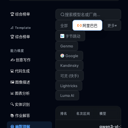
🏆 综合榜单
▾
全部
阿里巴巴
更多
📐 Template
字节跳动
🏆 综合榜单
Genmo
能力维度
Google
✍️ 创意写作
Kandinsky
💻 代码生成
可灵 (快手)
🖼️ 图像描述
Lightricks
📊 图表分析
Luma AI
🔍 实体识别
排名
名次区间
模型
📚 作业解答
qwen3-vl-235
😆 幽默理解