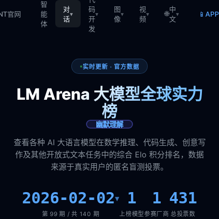
智
对
码
图
视
中
🌐
📱
TNT官网
能
AP
▾
▾
▾
▾
▾
话
开
像
频
文
体
发
实时更新 · 官方数据
LM Arena 大模型全球实力
榜
幽默理解
查看各种 AI 大语言模型在数学推理、代码生成、创意写
作及其他开放式文本任务中的综合 Elo 积分排名，数据
来源于真实用户的匿名盲测投票。
2026-02-02
1
1
431
▾
第 99 期 / 共 140 期
上榜模型
参赛厂商
总投票数