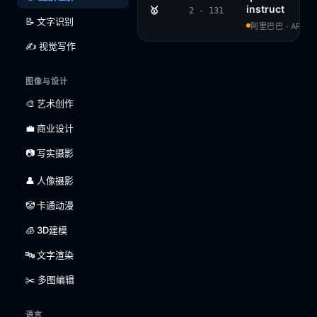
instruct
🥇
2 - 131
📝 文字识别
阿里巴巴 · APACH
✍️ 视觉写作
图像与设计
🎨 艺术创作
💼 商业设计
📷 写实摄影
👤 人像摄影
🤡 卡通动漫
🧊 3D建模
🔤 文字渲染
✂️ 多图编辑
语言