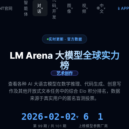
智
对
码
图
视
中
🌐
📱
TNT官网
能
AP
▾
▾
▾
▾
▾
话
开
像
频
文
体
发
实时更新 · 官方数据
LM Arena 大模型全球实力
榜
艺术创作
查看各种 AI 大语言模型在数学推理、代码生成、创意写
作及其他开放式文本任务中的综合 Elo 积分排名，数据
来源于真实用户的匿名盲测投票。
2026-02-02
6
1
▾
第 99 期 / 共 101 期
上榜模型
参赛厂商