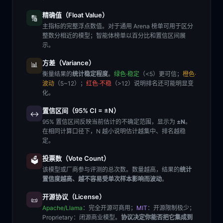
精确值（Float Value）
🔢
主指标的完整浮点数值。对于通用 Arena 榜单可用于区分
整数分相近的模型；智能体榜单以百分比和置信区间展
示。
方差（Variance）
📊
衡量结果的
统计稳定程度
。
绿色·稳定
（<5）更可信；
橙色·
波动
（5~12）；
红色·不稳
（>12）说明排名还可能明显变
化。
置信区间（95% CI = ±N）
↔️
95% 置信区间反映当前估计的不确定范围，显示为
±N
。
在相同计算口径下，N 越小说明估计越集中、排名越稳
定。
投票数（Vote Count）
🗳️
该模型或厂商参与评测的总次数。数量越高，结果的
统计
置信度越高、越不容易受单次样本影响而波动
。
开源协议（License）
📜
Apache/Llama
：完全开源可商用；
MIT
：开源限制极少；
Proprietary
：闭源商业模型。
协议决定你能否把它集成到