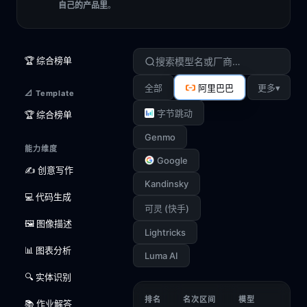
自己的产品里
。
🏆 综合榜单
▾
全部
阿里巴巴
更多
📐 Template
字节跳动
🏆 综合榜单
Genmo
能力维度
Google
✍️ 创意写作
Kandinsky
💻 代码生成
可灵 (快手)
🖼️ 图像描述
Lightricks
📊 图表分析
Luma AI
🔍 实体识别
排名
名次区间
模型
📚 作业解答