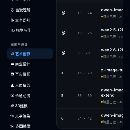
qwen-image-
😆 幽默理解
🥇
13 - 24
阿里巴巴 · APACH
📝 文字识别
wan2.5-t2i-pr
✍️ 视觉写作
🥈
19 - 26
阿里巴巴 · PROPR
图像与设计
wan2.6-t2i
🥉
8 - 20
🎨 艺术创作
阿里巴巴 · PROPR
💼 商业设计
z-image-turb
4
16 - 29
📷 写实摄影
阿里巴巴 · APACH
👤 人像摄影
qwen-image-
extend
🤡 卡通动漫
5
30 - 39
阿里巴巴 · APACH
🧊 3D建模
qwen-image
🔤 文字渲染
6
34 - 42
阿里巴巴 · APACH
✂️ 多图编辑