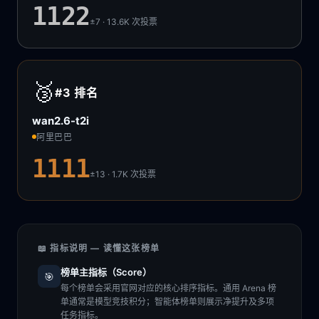
1122
±7 · 13.6K
次投票
🥉
#3
排名
wan2.6-t2i
阿里巴巴
1111
±13 · 1.7K
次投票
📖 指标说明 — 读懂这张榜单
榜单主指标（Score）
🎯
每个榜单会采用官网对应的核心排序指标。通用 Arena 榜
单通常是模型竞技积分；智能体榜单则展示净提升及多项
任务指标。