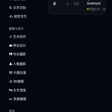
instruct
🥇
2 - 131
📝 文字识别
阿里巴巴 · APACH
✍️ 视觉写作
图像与设计
🎨 艺术创作
💼 商业设计
📷 写实摄影
👤 人像摄影
🤡 卡通动漫
🧊 3D建模
🔤 文字渲染
✂️ 多图编辑
语言