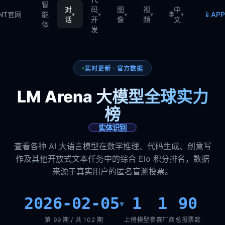
智
对
码
图
视
中
🌐
📱
TNT官网
能
AP
▾
▾
▾
▾
▾
话
开
像
频
文
体
发
实时更新 · 官方数据
LM Arena 大模型全球实力
榜
实体识别
查看各种 AI 大语言模型在数学推理、代码生成、创意写
作及其他开放式文本任务中的综合 Elo 积分排名，数据
来源于真实用户的匿名盲测投票。
2026-02-05
1
1
90
▾
第 99 期 / 共 102 期
上榜模型
参赛厂商
总投票数