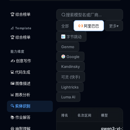
🏆 综合榜单
▾
全部
阿里巴巴
更多
📐 Template
字节跳动
🏆 综合榜单
Genmo
能力维度
Google
✍️ 创意写作
Kandinsky
💻 代码生成
可灵 (快手)
🖼️ 图像描述
Lightricks
📊 图表分析
Luma AI
🔍 实体识别
排名
名次区间
模型
📚 作业解答
qwen3-vl-235
😆 幽默理解