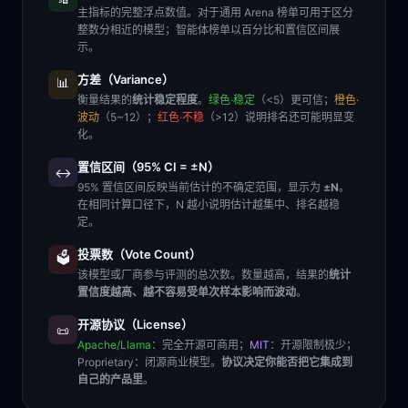
主指标的完整浮点数值。对于通用 Arena 榜单可用于区分
整数分相近的模型；智能体榜单以百分比和置信区间展
示。
方差（Variance）
📊
衡量结果的
统计稳定程度
。
绿色·稳定
（<5）更可信；
橙色·
波动
（5~12）；
红色·不稳
（>12）说明排名还可能明显变
化。
置信区间（95% CI = ±N）
↔️
95% 置信区间反映当前估计的不确定范围，显示为
±N
。
在相同计算口径下，N 越小说明估计越集中、排名越稳
定。
投票数（Vote Count）
🗳️
该模型或厂商参与评测的总次数。数量越高，结果的
统计
置信度越高、越不容易受单次样本影响而波动
。
开源协议（License）
📜
Apache/Llama
：完全开源可商用；
MIT
：开源限制极少；
Proprietary
：闭源商业模型。
协议决定你能否把它集成到
自己的产品里
。