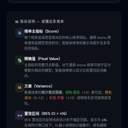
📖 指标说明 — 读懂这张榜单
榜单主指标（Score）
🎯
每个榜单会采用官网对应的核心排序指标。通用 Arena 榜
单通常是模型竞技积分；智能体榜单则展示净提升及多项
任务指标。
精确值（Float Value）
🔢
主指标的完整浮点数值。对于通用 Arena 榜单可用于区分
整数分相近的模型；智能体榜单以百分比和置信区间展
示。
方差（Variance）
📊
衡量结果的
统计稳定程度
。
绿色·稳定
（<5）更可信；
橙色·
波动
（5~12）；
红色·不稳
（>12）说明排名还可能明显变
化。
置信区间（95% CI = ±N）
↔️
95% 置信区间反映当前估计的不确定范围，显示为
±N
。
在相同计算口径下，N 越小说明估计越集中、排名越稳