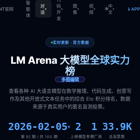
智
对
码
图
视
中
🌐
📱
TNT官网
能
AP
▾
▾
▾
▾
▾
话
开
像
频
文
体
发
实时更新 · 官方数据
LM Arena 大模型全球实力
榜
多图编辑
查看各种 AI 大语言模型在数学推理、代码生成、创意写
作及其他开放式文本任务中的综合 Elo 积分排名，数据
来源于真实用户的匿名盲测投票。
2026-02-05
2
1
33.9K
▾
第 92 期 / 共 100 期
上榜模型
参赛厂商
总投票数