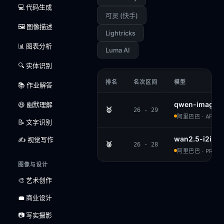
💻 代码生成
可灵 (快手)
🖼️ 图像描述
Lightricks
📊 图表分析
Luma AI
🔍 实体识别
排名
名次区间
模型
📚 作业解答
qwen-image-e
😆 幽默理解
🥇
26 - 29
阿里巴巴 · APACH
📝 文字识别
wan2.5-i2i-pr
✍️ 视觉写作
🥈
26 - 28
阿里巴巴 · PROPR
图像与设计
🎨 艺术创作
💼 商业设计
📷 写实摄影