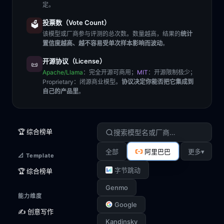
定。
投票数（Vote Count）
🗳️
该模型或厂商参与评测的总次数。数量越高，结果的
统计
置信度越高、越不容易受单次样本影响而波动
。
开源协议（License）
📜
Apache/Llama
：完全开源可商用；
MIT
：开源限制极少；
Proprietary
：闭源商业模型。
协议决定你能否把它集成到
自己的产品里
。
🏆 综合榜单
▾
全部
阿里巴巴
更多
📐 Template
字节跳动
🏆 综合榜单
Genmo
能力维度
Google
✍️ 创意写作
Kandinsky