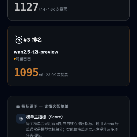
1127
±14 · 1.6K
次投票
🥉
#3
排名
wan2.5-t2i-preview
阿里巴巴
1095
±6 · 23.9K
次投票
📖 指标说明 — 读懂这张榜单
榜单主指标（Score）
🎯
每个榜单会采用官网对应的核心排序指标。通用 Arena 榜
单通常是模型竞技积分；智能体榜单则展示净提升及多项
任务指标。