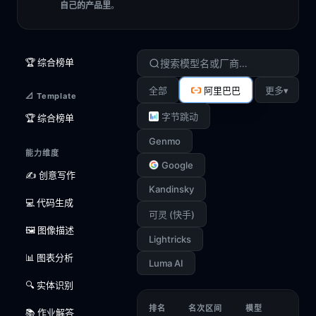
自己的产品里
。
🏆 综合榜单
▾
全部
阿里巴巴
更多
📐 Template
字节跳动
🏆 综合榜单
Genmo
能力维度
Google
✍️ 创意写作
Kandinsky
💻 代码生成
可灵 (快手)
🖼️ 图像描述
Lightricks
📊 图表分析
Luma AI
🔍 实体识别
排名
名次区间
模型
📚 作业解答