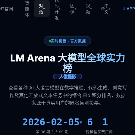
智
对
码
图
视
中
🌐
📱
TNT官网
能
AP
▾
▾
▾
▾
▾
话
开
像
频
文
体
发
实时更新 · 官方数据
LM Arena 大模型全球实力
榜
人像摄影
查看各种 AI 大语言模型在数学推理、代码生成、创意写
作及其他开放式文本任务中的综合 Elo 积分排名，数据
来源于真实用户的匿名盲测投票。
2026-02-05
6
1
▾
第 96 期 / 共 99 期
上榜模型
参赛厂商