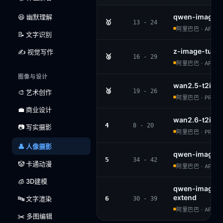
qwen-image-
😆 幽默理解
🥇
13 - 24
阿里巴巴 · APACH
📝 文字识别
z-image-turb
✍️ 视觉写作
🥈
16 - 29
阿里巴巴 · APACH
图像与设计
wan2.5-t2i-pr
🥉
19 - 26
🎨 艺术创作
阿里巴巴 · PROPR
💼 商业设计
wan2.6-t2i
4
8 - 20
📷 写实摄影
阿里巴巴 · PROPR
👤 人像摄影
qwen-image
5
34 - 42
🤡 卡通动漫
阿里巴巴 · APACH
🧊 3D建模
qwen-image-
extend
🔤 文字渲染
6
30 - 39
阿里巴巴 · APACH
✂️ 多图编辑