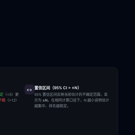
置信区间（95% CI = ±N）
↔️
稳定
（<5）更
95% 置信区间反映当前估计的不确定范围，显
不稳
（>12）
示为
±N
。在相同计算口径下，N 越小说明估计
越集中、排名越稳定。