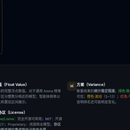
Float Value）
方差（Variance）
📊
的完整浮点数值。对于通用 Arena 榜单
衡量结果的
统计稳定程度
。
绿色·
于区分整数分相近的模型；智能体榜单以
可信；
橙色·波动
（5~12）；
红色·
比和置信区间展示。
说明排名还可能明显变化。
议（License）
he/Llama
：完全开源可商用；
MIT
：开源
极少；
Proprietary
：闭源商业模型。
协议
你能否把它集成到自己的产品里
。