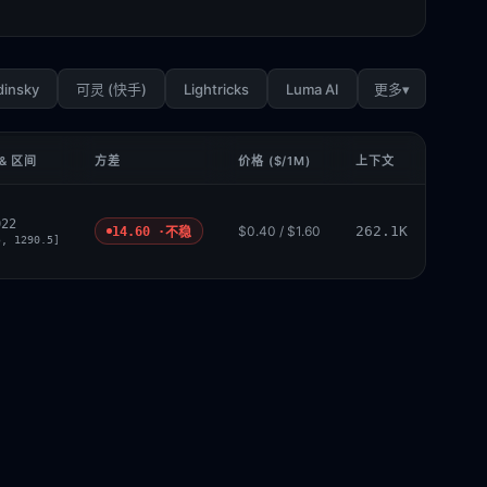
dinsky
Lightricks
Luma AI
▾
可灵 (快手)
更多
& 区间
方差
价格 ($/1M)
上下文
022
$0.40 / $1.60
262.1K
14.60 ·
不稳
5, 1290.5]