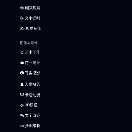
😆 幽默理解
📝 文字识别
✍️ 视觉写作
图像与设计
🎨 艺术创作
💼 商业设计
📷 写实摄影
👤 人像摄影
🤡 卡通动漫
🧊 3D建模
🔤 文字渲染
✂️ 多图编辑