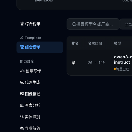
🏆 综合榜单
全
📐 Template
排名
名次区间
模型
🏆 综合榜单
qwen3-c
能力维度
instruct
🥇
26 - 140
阿里巴巴 · 
✍️ 创意写作
💻 代码生成
🖼️ 图像描述
📊 图表分析
🔍 实体识别
📚 作业解答