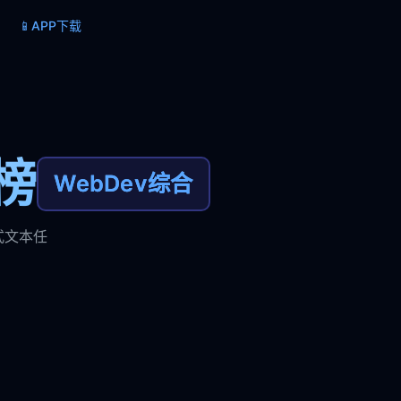
📱
APP下载
榜
WebDev综合
式文本任
。