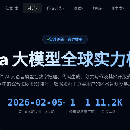
🌐
智能体
对话
代码开发
图像
视频
中文
▾
▾
▾
▾
▾
实时更新 · 官方数据
ena 大模型全球实力
种 AI 大语言模型在数学推理、代码生成、创意写作及其他开放
务中的综合 Elo 积分排名，数据来源于真实用户的匿名盲测投票
2026-02-05
1
1
11.2K
▾
第 100 期 / 共 138 期
上榜模型
参赛厂商
总投票数