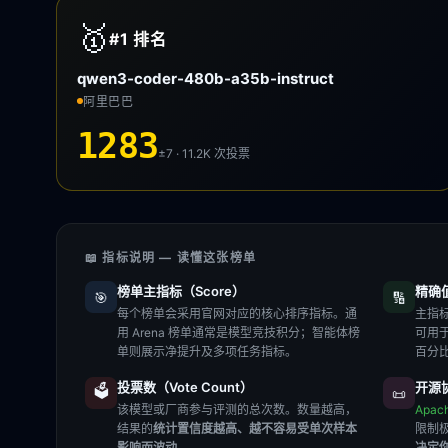
🥇
#1
排名
qwen3-coder-480b-a35b-instruct
阿里巴巴
1283
±7 · 11.2K
次投票
📖 指标说明 — 读懂这张榜单
榜单主指标（Score）
精确值（
🎯
🔢
每个榜单会采用官网对应的核心排序指标。通
主指标
用 Arena 榜单通常是模型竞技积分；智能体榜
可用
单则展示净提升及多项任务指标。
百分
投票数（Vote Count）
开源协
🗳️
📜
该模型或厂商参与评测的总次数。数量越高，
Apac
结果的
统计置信度越高、越不容易受单次样本
限制
影响而波动
。
决定