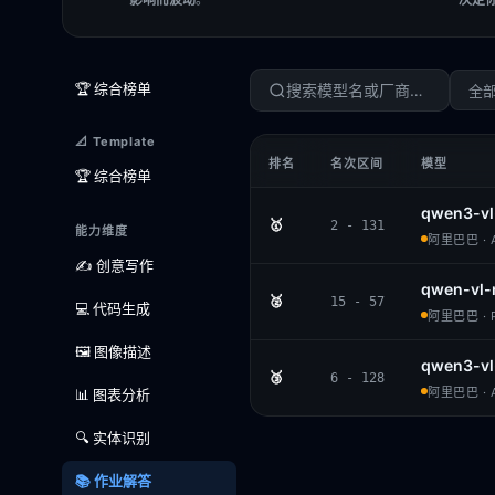
🏆 综合榜单
全
📐 Template
排名
名次区间
模型
🏆 综合榜单
qwen3-vl
🥇
2 - 131
能力维度
阿里巴巴 · A
✍️ 创意写作
qwen-vl-
🥈
15 - 57
💻 代码生成
阿里巴巴 · P
🖼️ 图像描述
qwen3-vl
🥉
6 - 128
阿里巴巴 · A
📊 图表分析
🔍 实体识别
📚 作业解答