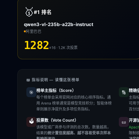
🥇
#1
排名
qwen3-vl-235b-a22b-instruct
阿里巴巴
1282
±16 · 1.2K
次投票
📖 指标说明 — 读懂这张榜单
榜单主指标（Score）
精确值（
🎯
🔢
每个榜单会采用官网对应的核心排序指标。通
主指标
用 Arena 榜单通常是模型竞技积分；智能体榜
可用
单则展示净提升及多项任务指标。
百分
投票数（Vote Count）
开源协
🗳️
📜
该模型或厂商参与评测的总次数。数量越高，
Apac
结果的
统计置信度越高、越不容易受单次样本
限制
影响而波动
。
决定