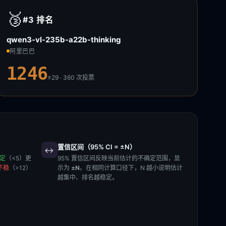
🥉
#3
排名
qwen3-vl-235b-a22b-thinking
阿里巴巴
1246
±29 · 360
次投票
置信区间（95% CI = ±N）
↔️
稳定
（<5）更
95% 置信区间反映当前估计的不确定范围，显
不稳
（>12）
示为
±N
。在相同计算口径下，N 越小说明估计
越集中、排名越稳定。