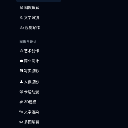
😆 幽默理解
📝 文字识别
✍️ 视觉写作
图像与设计
🎨 艺术创作
💼 商业设计
📷 写实摄影
👤 人像摄影
🤡 卡通动漫
🧊 3D建模
🔤 文字渲染
✂️ 多图编辑