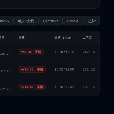
dinsky
Lightricks
Luma AI
▾
可灵 (快手)
更多
区间
方差
价格 ($/1M)
上下文
$0.20 / $0.88
262.1K
69.36 ·
不稳
1298.2]
$0.52 / $2.08
131.1K
371.30 ·
不稳
1315.2]
$0.26 / $2.60
131.1K
213.42 ·
不稳
1274.6]