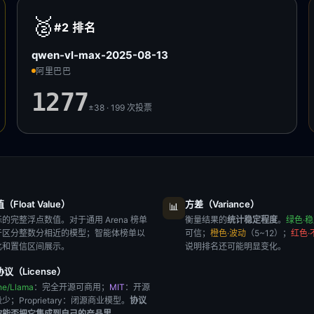
🥈
#2
排名
qwen-vl-max-2025-08-13
阿里巴巴
1277
±38 · 199
次投票
Float Value）
方差（Variance）
📊
的完整浮点数值。对于通用 Arena 榜单
衡量结果的
统计稳定程度
。
绿色·
于区分整数分相近的模型；智能体榜单以
可信；
橙色·波动
（5~12）；
红色·
比和置信区间展示。
说明排名还可能明显变化。
议（License）
he/Llama
：完全开源可商用；
MIT
：开源
极少；
Proprietary
：闭源商业模型。
协议
你能否把它集成到自己的产品里
。