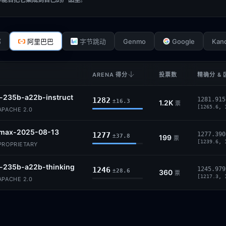
Genmo
Google
Kan
部
阿里巴巴
字节跳动
ARENA 得分
投票数
精确分 & 
-235b-a22b-instruct
1282
1281.915
±16.3
1.2K
票
[1265.6, 
PACHE 2.0
max-2025-08-13
1277
1277.390
±37.8
199
票
[1239.6, 
ROPRIETARY
-235b-a22b-thinking
1246
1245.979
±28.6
360
票
[1217.3, 
PACHE 2.0