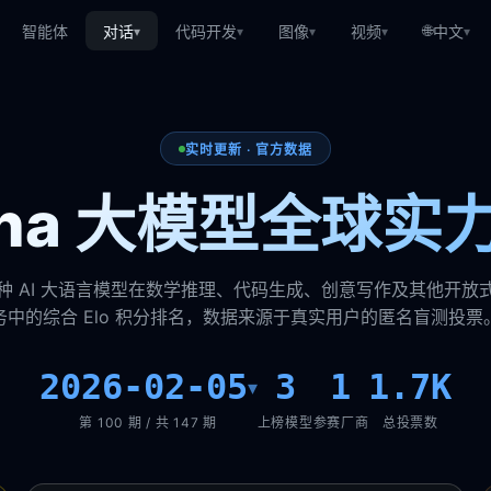
🌐
智能体
对话
代码开发
图像
视频
中文
▾
▾
▾
▾
▾
实时更新 · 官方数据
rena 大模型全球实
种 AI 大语言模型在数学推理、代码生成、创意写作及其他开放
务中的综合 Elo 积分排名，数据来源于真实用户的匿名盲测投票
2026-02-05
3
1
1.7K
▾
第 100 期 / 共 147 期
上榜模型
参赛厂商
总投票数