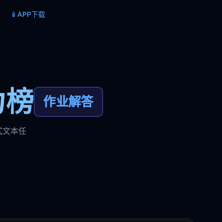
📱
APP下载
力榜
作业解答
式文本任
。