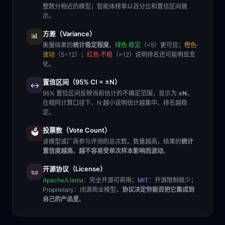
整数分相近的模型；智能体榜单以百分比和置信区间展
示。
方差（Variance）
📊
衡量结果的
统计稳定程度
。
绿色·稳定
（<5）更可信；
橙色·
波动
（5~12）；
红色·不稳
（>12）说明排名还可能明显变
化。
置信区间（95% CI = ±N）
↔️
95% 置信区间反映当前估计的不确定范围，显示为
±N
。
在相同计算口径下，N 越小说明估计越集中、排名越稳
定。
投票数（Vote Count）
🗳️
该模型或厂商参与评测的总次数。数量越高，结果的
统计
置信度越高、越不容易受单次样本影响而波动
。
开源协议（License）
📜
Apache/Llama
：完全开源可商用；
MIT
：开源限制极少；
Proprietary
：闭源商业模型。
协议决定你能否把它集成到
自己的产品里
。