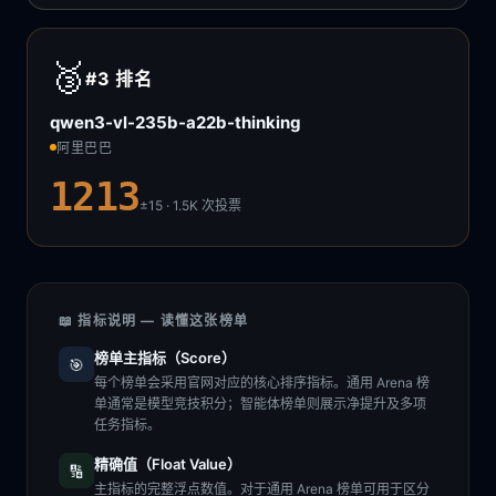
🥉
#3
排名
qwen3-vl-235b-a22b-thinking
阿里巴巴
1213
±15 · 1.5K
次投票
📖 指标说明 — 读懂这张榜单
榜单主指标（Score）
🎯
每个榜单会采用官网对应的核心排序指标。通用 Arena 榜
单通常是模型竞技积分；智能体榜单则展示净提升及多项
任务指标。
精确值（Float Value）
🔢
主指标的完整浮点数值。对于通用 Arena 榜单可用于区分