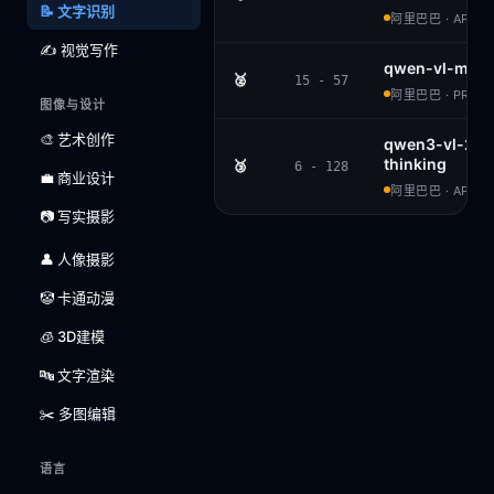
📝 文字识别
阿里巴巴 · APACH
✍️ 视觉写作
qwen-vl-max
🥈
15 - 57
阿里巴巴 · PROPR
图像与设计
🎨 艺术创作
qwen3-vl-235
thinking
🥉
6 - 128
💼 商业设计
阿里巴巴 · APACH
📷 写实摄影
👤 人像摄影
🤡 卡通动漫
🧊 3D建模
🔤 文字渲染
✂️ 多图编辑
语言