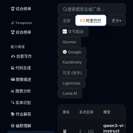
🏆 综合榜单
▾
全部
阿里巴巴
更多
📐 Template
字节跳动
🏆 综合榜单
Genmo
能力维度
Google
✍️ 创意写作
Kandinsky
💻 代码生成
可灵 (快手)
🖼️ 图像描述
Lightricks
📊 图表分析
Luma AI
🔍 实体识别
排名
名次区间
模型
📚 作业解答
qwen3-vl-235
😆 幽默理解
instruct
🥇
2 - 131