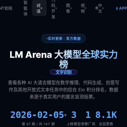
智
对
码
图
视
中
🌐
📱
TNT官网
能
AP
▾
▾
▾
▾
▾
话
开
像
频
文
体
发
实时更新 · 官方数据
LM Arena 大模型全球实力
榜
文字识别
查看各种 AI 大语言模型在数学推理、代码生成、创意写
作及其他开放式文本任务中的综合 Elo 积分排名，数据
来源于真实用户的匿名盲测投票。
2026-02-05
3
1
8.1K
▾
第 97 期 / 共 147 期
上榜模型
参赛厂商
总投票数