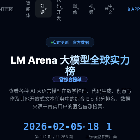
智
对
码
图
视
中
🌐
📱
TNT官网
能
AP
▾
▾
▾
▾
▾
话
开
像
频
文
体
发
实时更新 · 官方数据
LM Arena 大模型全球实力
榜
🏆
综合榜单
查看各种 AI 大语言模型在数学推理、代码生成、创意写
作及其他开放式文本任务中的综合 Elo 积分排名，数据
来源于真实用户的匿名盲测投票。
2026-02-05
18
1
▾
第 112 期 / 共 256 期
上榜模型
参赛厂商