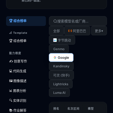
自己的产品里
。
🏆 综合榜单
▾
全部
阿里巴巴
更多
📐 Template
字节跳动
🏆 综合榜单
Genmo
能力维度
Google
✍️ 创意写作
Kandinsky
💻 代码生成
可灵 (快手)
🖼️ 图像描述
Lightricks
📊 图表分析
Luma AI
🔍 实体识别
排名
名次区间
模型
📚 作业解答