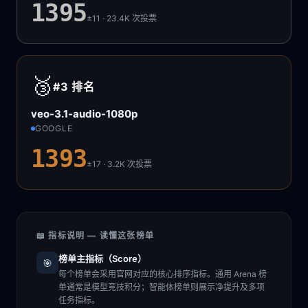
1395
±11 · 23.4K
次投票
🥉
#3
排名
veo-3.1-audio-1080p
GOOGLE
1393
±17 · 3.2K
次投票
📖 指标说明 — 读懂这张榜单
榜单主指标（Score）
🎯
每个榜单会采用官网对应的核心排序指标。通用 Arena 榜
单通常是模型竞技积分；智能体榜单则展示净提升及多项
任务指标。