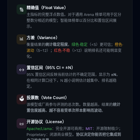
精确值（Float Value）
🔢
主指标的完整浮点数值。对于通用 Arena 榜单可用于区分
整数分相近的模型；智能体榜单以百分比和置信区间展
示。
方差（Variance）
📊
衡量结果的
统计稳定程度
。
绿色·稳定
（<5）更可信；
橙色·
波动
（5~12）；
红色·不稳
（>12）说明排名还可能明显变
化。
置信区间（95% CI = ±N）
↔️
95% 置信区间反映当前估计的不确定范围，显示为
±N
。
在相同计算口径下，N 越小说明估计越集中、排名越稳
定。
投票数（Vote Count）
🗳️
该模型或厂商参与评测的总次数。数量越高，结果的
统计
置信度越高、越不容易受单次样本影响而波动
。
开源协议（License）
📜
Apache/Llama
：完全开源可商用；
MIT
：开源限制极少；
Proprietary
：闭源商业模型。
协议决定你能否把它集成到