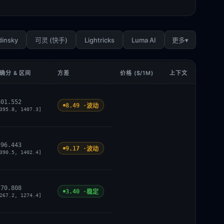
dinsky
Lightricks
Luma AI
▾
可灵 (快手)
更多
确分 & 区间
方差
价格 ($/1M)
上下文
401.552
8.49 ·
波动
395.8, 1407.3]
396.443
9.17 ·
波动
390.5, 1402.4]
270.808
3.40 ·
稳定
267.2, 1274.4]