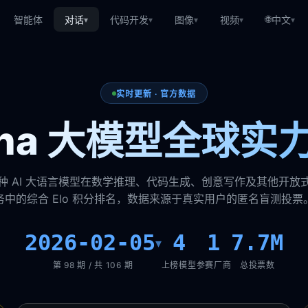
🌐
智能体
对话
代码开发
图像
视频
中文
▾
▾
▾
▾
▾
实时更新 · 官方数据
rena 大模型全球实
种 AI 大语言模型在数学推理、代码生成、创意写作及其他开放
务中的综合 Elo 积分排名，数据来源于真实用户的匿名盲测投票
2026-02-05
4
1
7.7M
▾
第 98 期 / 共 106 期
上榜模型
参赛厂商
总投票数