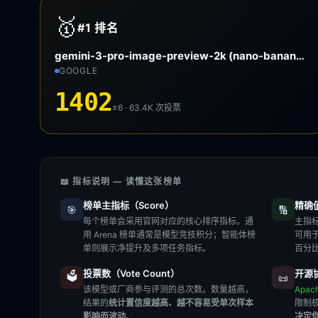
🥇
#1
排名
gemini-3-pro-image-preview-2k (nano-banana-pro)
GOOGLE
1402
±6 · 63.4K
次投票
📖 指标说明 — 读懂这张榜单
榜单主指标（Score）
精确值（
🎯
🔢
每个榜单会采用官网对应的核心排序指标。通
主指标
用 Arena 榜单通常是模型竞技积分；智能体榜
可用
单则展示净提升及多项任务指标。
百分
投票数（Vote Count）
开源协
🗳️
📜
该模型或厂商参与评测的总次数。数量越高，
Apac
结果的
统计置信度越高、越不容易受单次样本
限制
影响而波动
。
决定