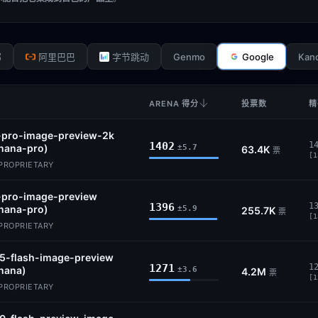
Genmo
Google
Kan
部
阿里巴巴
字节跳动
ARENA 得分
投票数
精
-pro-image-preview-2k
1402
1
nana-pro)
±5.7
63.4K
票
[1
 PROPRIETARY
-pro-image-preview
1396
1
nana-pro)
±5.9
255.7K
票
[1
 PROPRIETARY
.5-flash-image-preview
1271
1
nana)
±3.6
4.2M
票
[1
 PROPRIETARY