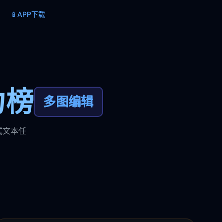
📱
APP下载
力榜
多图编辑
式文本任
。