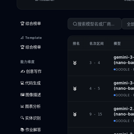
🏆 综合榜单
全
📐 Template
排名
名次区间
模型
🏆 综合榜单
gemini-3
能力维度
(nano-ba
🥇
3 - 4
GOOGLE ·
✍️ 创意写作
gemini-3
💻 代码生成
(nano-ba
🥈
4 - 5
🖼️ 图像描述
GOOGLE ·
📊 图表分析
gemini-2
(nano-ba
🥉
9 - 15
🔍 实体识别
GOOGLE ·
📚 作业解答