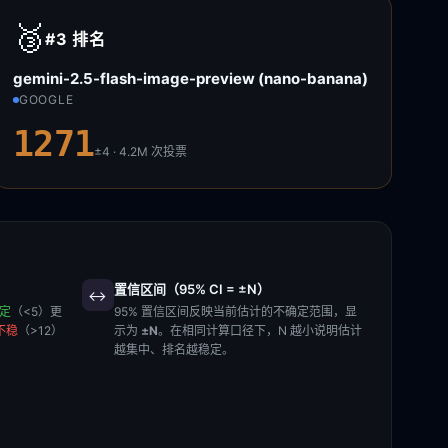
🥉
#3
排名
gemini-2.5-flash-image-preview (nano-banana)
GOOGLE
1271
±4 · 4.2M
次投票
置信区间（95% CI = ±N）
↔️
稳定
（<5）更
95% 置信区间反映当前估计的不确定范围，显
不稳
（>12）
示为
±N
。在相同计算口径下，N 越小说明估计
越集中、排名越稳定。