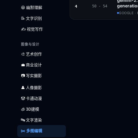
gemini-2
generatio
4
50 - 54
😆 幽默理解
GOOGLE ·
📝 文字识别
✍️ 视觉写作
图像与设计
🎨 艺术创作
💼 商业设计
📷 写实摄影
👤 人像摄影
🤡 卡通动漫
🧊 3D建模
🔤 文字渲染
✂️ 多图编辑