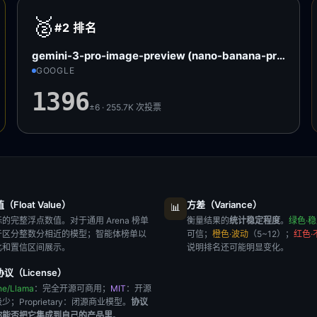
🥈
#2
排名
gemini-3-pro-image-preview (nano-banana-pro)
GOOGLE
1396
±6 · 255.7K
次投票
Float Value）
方差（Variance）
📊
的完整浮点数值。对于通用 Arena 榜单
衡量结果的
统计稳定程度
。
绿色·
于区分整数分相近的模型；智能体榜单以
可信；
橙色·波动
（5~12）；
红色·
比和置信区间展示。
说明排名还可能明显变化。
议（License）
he/Llama
：完全开源可商用；
MIT
：开源
极少；
Proprietary
：闭源商业模型。
协议
你能否把它集成到自己的产品里
。