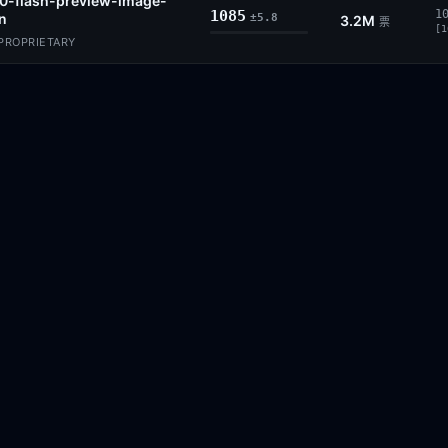
.0-flash-preview-image-
1085
1
n
±5.8
3.2M
票
[1
 PROPRIETARY