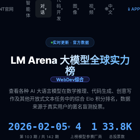
智
对
码
图
视
中
🌐
📱
TNT官网
能
AP
▾
▾
▾
▾
▾
话
开
像
频
文
体
发
实时更新 · 官方数据
LM Arena 大模型全球实力
榜
WebDev综合
查看各种 AI 大语言模型在数学推理、代码生成、创意写
作及其他开放式文本任务中的综合 Elo 积分排名，数据
来源于真实用户的匿名盲测投票。
2026-02-05
4
1
33.8K
▾
第 103 期 / 共 142 期
上榜模型
参赛厂商
总投票数