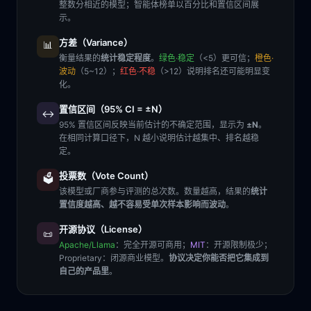
整数分相近的模型；智能体榜单以百分比和置信区间展
示。
方差（Variance）
📊
衡量结果的
统计稳定程度
。
绿色·稳定
（<5）更可信；
橙色·
波动
（5~12）；
红色·不稳
（>12）说明排名还可能明显变
化。
置信区间（95% CI = ±N）
↔️
95% 置信区间反映当前估计的不确定范围，显示为
±N
。
在相同计算口径下，N 越小说明估计越集中、排名越稳
定。
投票数（Vote Count）
🗳️
该模型或厂商参与评测的总次数。数量越高，结果的
统计
置信度越高、越不容易受单次样本影响而波动
。
开源协议（License）
📜
Apache/Llama
：完全开源可商用；
MIT
：开源限制极少；
Proprietary
：闭源商业模型。
协议决定你能否把它集成到
自己的产品里
。