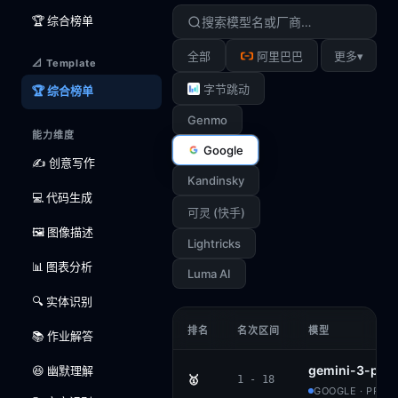
🏆 综合榜单
▾
全部
阿里巴巴
更多
📐 Template
字节跳动
🏆 综合榜单
Genmo
能力维度
Google
✍️ 创意写作
Kandinsky
💻 代码生成
可灵 (快手)
🖼️ 图像描述
Lightricks
📊 图表分析
Luma AI
🔍 实体识别
排名
名次区间
模型
📚 作业解答
gemini-3-pro
😆 幽默理解
🥇
1 - 18
GOOGLE · PROP