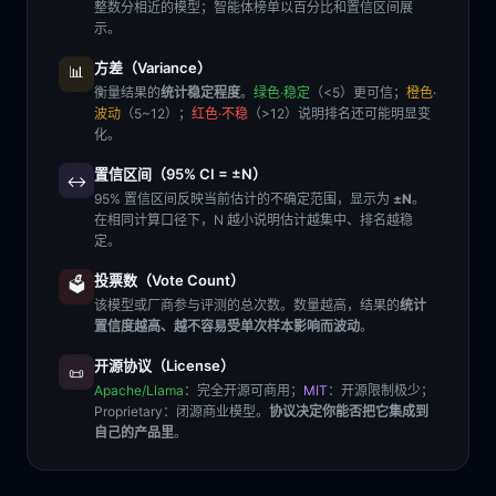
整数分相近的模型；智能体榜单以百分比和置信区间展
示。
方差（Variance）
📊
衡量结果的
统计稳定程度
。
绿色·稳定
（<5）更可信；
橙色·
波动
（5~12）；
红色·不稳
（>12）说明排名还可能明显变
化。
置信区间（95% CI = ±N）
↔️
95% 置信区间反映当前估计的不确定范围，显示为
±N
。
在相同计算口径下，N 越小说明估计越集中、排名越稳
定。
投票数（Vote Count）
🗳️
该模型或厂商参与评测的总次数。数量越高，结果的
统计
置信度越高、越不容易受单次样本影响而波动
。
开源协议（License）
📜
Apache/Llama
：完全开源可商用；
MIT
：开源限制极少；
Proprietary
：闭源商业模型。
协议决定你能否把它集成到
自己的产品里
。