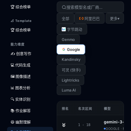
🏆 综合榜单
▾
全部
阿里巴巴
更多
📐 Template
字节跳动
🏆 综合榜单
Genmo
能力维度
Google
✍️ 创意写作
Kandinsky
💻 代码生成
可灵 (快手)
🖼️ 图像描述
Lightricks
📊 图表分析
Luma AI
🔍 实体识别
排名
名次区间
模型
📚 作业解答
gemini-3-pr
😆 幽默理解
🥇
1 - 18
GOOGLE · PRO