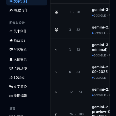
📝 文字识别
gemini-3-fla
✍️ 视觉写作
🥈
1 - 28
GOOGLE · PRO
图像与设计
gemini-2.5-p
🥉
3 - 32
🎨 艺术创作
GOOGLE · PRO
💼 商业设计
gemini-3-flas
📷 写实摄影
minimal)
4
1 - 42
GOOGLE · PRO
👤 人像摄影
gemini-2.5-f
🤡 卡通动漫
09-2025
5
6 - 83
🧊 3D建模
GOOGLE · PRO
🔤 文字渲染
gemini-2.5-f
6
12 - 73
✂️ 多图编辑
GOOGLE · PRO
gemini-2.5-fl
语言
preview-09-
7
26 - 108