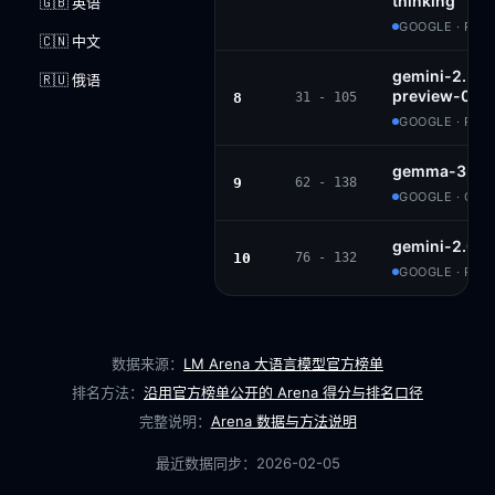
thinking
🇬🇧 英语
GOOGLE · PRO
🇨🇳 中文
gemini-2.5-fl
🇷🇺 俄语
preview-06-1
8
31 - 105
GOOGLE · PRO
gemma-3-27b
9
62 - 138
GOOGLE · GE
gemini-2.0-f
10
76 - 132
GOOGLE · PRO
数据来源：
LM Arena 大语言模型官方榜单
排名方法：
沿用官方榜单公开的 Arena 得分与排名口径
完整说明：
Arena 数据与方法说明
最近数据同步：
2026-02-05