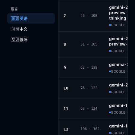
gemini-2.5-f
语言
preview-09
7
26 - 108
thinking
🇬🇧 英语
GOOGLE · PR
🇨🇳 中文
gemini-2.5-f
🇷🇺 俄语
preview-06-
8
31 - 105
GOOGLE · PR
gemma-3-27
9
62 - 138
GOOGLE · G
gemini-2.0-
10
76 - 132
GOOGLE · PR
gemini-1.5-
11
63 - 124
GOOGLE · PR
gemini-1.5-
12
106 - 162
GOOGLE · PR