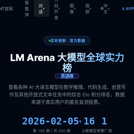
智
对
码
图
视
中
🌐
📱
TNT官网
能
AP
▾
▾
▾
▾
▾
话
开
像
频
文
体
发
实时更新 · 官方数据
LM Arena 大模型全球实力
榜
英语榜
查看各种 AI 大语言模型在数学推理、代码生成、创意写
作及其他开放式文本任务中的综合 Elo 积分排名，数据
来源于真实用户的匿名盲测投票。
2026-02-05
16
1
▾
第 106 期 / 共 250 期
上榜模型
参赛厂商