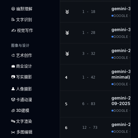
gemini-3-p
😆 幽默理解
🥇
1 - 18
GOOGLE · PR
📝 文字识别
gemini-3-fl
✍️ 视觉写作
🥈
1 - 28
GOOGLE · PR
图像与设计
gemini-2.5-
🥉
3 - 32
🎨 艺术创作
GOOGLE · PR
💼 商业设计
gemini-3-fla
📷 写实摄影
minimal)
4
1 - 42
GOOGLE · PR
👤 人像摄影
gemini-2.5-
🤡 卡通动漫
09-2025
5
6 - 83
🧊 3D建模
GOOGLE · PR
🔤 文字渲染
gemini-2.5-
6
12 - 73
✂️ 多图编辑
GOOGLE · PR