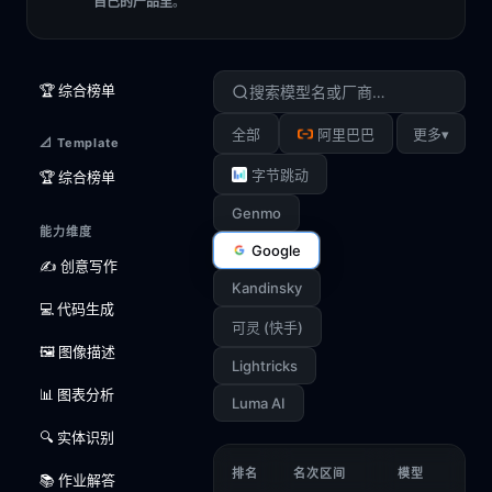
自己的产品里
。
🏆 综合榜单
▾
全部
阿里巴巴
更多
📐 Template
字节跳动
🏆 综合榜单
Genmo
能力维度
Google
✍️ 创意写作
Kandinsky
💻 代码生成
可灵 (快手)
🖼️ 图像描述
Lightricks
📊 图表分析
Luma AI
🔍 实体识别
排名
名次区间
模型
📚 作业解答