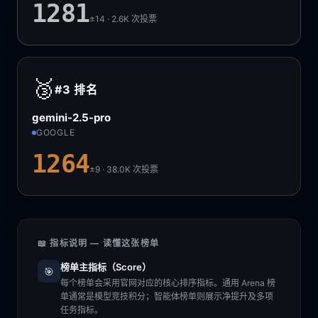
1281
±14 · 2.6K
次投票
🥉
#3
排名
gemini-2.5-pro
GOOGLE
1264
±9 · 38.0K
次投票
📖 指标说明 — 读懂这张榜单
榜单主指标（Score）
🎯
每个榜单会采用官网对应的核心排序指标。通用 Arena 榜
单通常是模型竞技积分；智能体榜单则展示净提升及多项
任务指标。