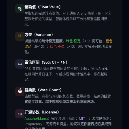
精确值（Float Value）
🔢
主指标的完整浮点数值。对于通用 Arena 榜单可用于区分
整数分相近的模型；智能体榜单以百分比和置信区间展
示。
方差（Variance）
📊
衡量结果的
统计稳定程度
。
绿色·稳定
（<5）更可信；
橙色·
波动
（5~12）；
红色·不稳
（>12）说明排名还可能明显变
化。
置信区间（95% CI = ±N）
↔️
95% 置信区间反映当前估计的不确定范围，显示为
±N
。
在相同计算口径下，N 越小说明估计越集中、排名越稳
定。
投票数（Vote Count）
🗳️
该模型或厂商参与评测的总次数。数量越高，结果的
统计
置信度越高、越不容易受单次样本影响而波动
。
开源协议（License）
📜
Apache/Llama
：完全开源可商用；
MIT
：开源限制极少；
Proprietary
：闭源商业模型。
协议决定你能否把它集成到