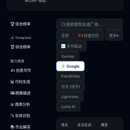
自己的产品里
。
🏆 综合榜单
▾
全部
阿里巴巴
更多
📐 Template
字节跳动
🏆 综合榜单
Genmo
能力维度
Google
✍️ 创意写作
Kandinsky
💻 代码生成
可灵 (快手)
🖼️ 图像描述
Lightricks
📊 图表分析
Luma AI
🔍 实体识别
排名
名次区间
模型
📚 作业解答