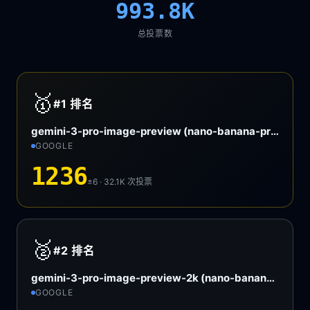
993.8K
总投票数
🥇
#1
排名
gemini-3-pro-image-preview (nano-banana-pro)
GOOGLE
1236
±6 · 32.1K
次投票
🥈
#2
排名
gemini-3-pro-image-preview-2k (nano-banana-pro)
GOOGLE