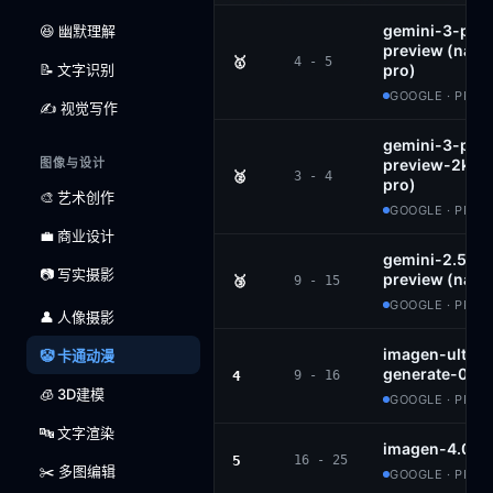
gemini-3-pro
😆 幽默理解
preview (nan
🥇
4 - 5
📝 文字识别
pro)
GOOGLE · PROP
✍️ 视觉写作
gemini-3-pro
图像与设计
preview-2k (
🥈
3 - 4
pro)
🎨 艺术创作
GOOGLE · PROP
💼 商业设计
gemini-2.5-fl
📷 写实摄影
preview (nan
🥉
9 - 15
GOOGLE · PROP
👤 人像摄影
imagen-ultra-
🤡 卡通动漫
generate-001
4
9 - 16
🧊 3D建模
GOOGLE · PROP
🔤 文字渲染
imagen-4.0-g
5
16 - 25
✂️ 多图编辑
GOOGLE · PROP