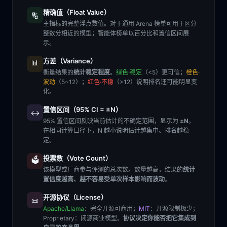
精确值（Float Value）
🔢
主指标的完整浮点数值。对于通用 Arena 榜单可用于区分
整数分相近的模型；智能体榜单以百分比和置信区间展
示。
方差（Variance）
📊
衡量结果的
统计稳定程度
。
绿色·稳定
（<5）更可信；
橙色·
波动
（5~12）；
红色·不稳
（>12）说明排名还可能明显变
化。
置信区间（95% CI = ±N）
↔️
95% 置信区间反映当前估计的不确定范围，显示为
±N
。
在相同计算口径下，N 越小说明估计越集中、排名越稳
定。
投票数（Vote Count）
🗳️
该模型或厂商参与评测的总次数。数量越高，结果的
统计
置信度越高、越不容易受单次样本影响而波动
。
开源协议（License）
📜
Apache/Llama
：完全开源可商用；
MIT
：开源限制极少；
Proprietary
：闭源商业模型。
协议决定你能否把它集成到