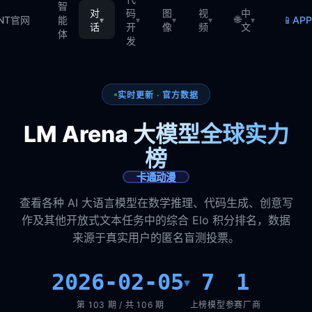
智
对
码
图
视
中
🌐
📱
TNT官网
能
AP
▾
▾
▾
▾
▾
话
开
像
频
文
体
发
实时更新 · 官方数据
LM Arena 大模型全球实力
榜
卡通动漫
查看各种 AI 大语言模型在数学推理、代码生成、创意写
作及其他开放式文本任务中的综合 Elo 积分排名，数据
来源于真实用户的匿名盲测投票。
2026-02-05
7
1
▾
第 103 期 / 共 106 期
上榜模型
参赛厂商