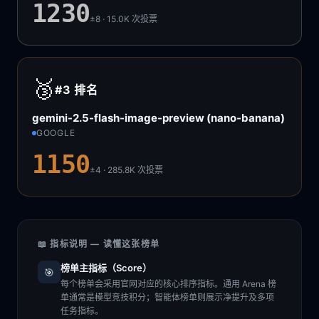
1230
±8 · 15.0K
次投票
🥉
#3
排名
gemini-2.5-flash-image-preview (nano-banana)
GOOGLE
1150
±4 · 285.8K
次投票
📖 指标说明 — 读懂这张榜单
榜单主指标（Score）
🎯
每个榜单会采用官网对应的核心排序指标。通用 Arena 榜
单通常是模型竞技积分；智能体榜单则展示净提升及多项
任务指标。