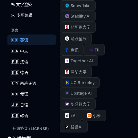
🔤 文字渲染
Snowflake
✂️ 多图编辑
Stability AI
斯坦福大学
语言
阶跃星辰
🇬🇧 英语
TII
腾讯
🇨🇳 中文
Together AI
🇫🇷 法语
清华大学
🇩🇪 德语
UC Berkeley
🇪🇸 西班牙语
Upstage AI
🇷🇺 俄语
华盛顿大学
🇯🇵 日语
xAI
🇰🇷 韩语
小米
智谱AI
开源协议 (LICENSE)