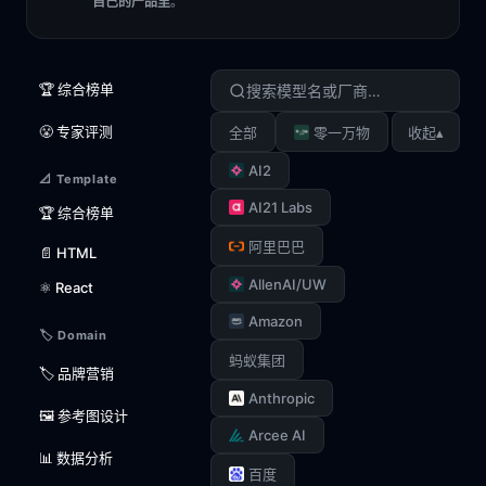
自己的产品里
。
🏆 综合榜单
😤 专家评测
▴
全部
零一万物
收起
AI2
📐 Template
AI21 Labs
🏆 综合榜单
阿里巴巴
📄 HTML
AllenAI/UW
⚛️ React
Amazon
🏷️ Domain
蚂蚁集团
🏷️ 品牌营销
Anthropic
🖼️ 参考图设计
Arcee AI
📊 数据分析
百度