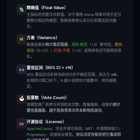
精确值（Float Value）
🔢
主指标的完整浮点数值。对于通用 Arena 榜单可用于区分
整数分相近的模型；智能体榜单以百分比和置信区间展
示。
方差（Variance）
📊
衡量结果的
统计稳定程度
。
绿色·稳定
（<5）更可信；
橙色·
波动
（5~12）；
红色·不稳
（>12）说明排名还可能明显变
化。
置信区间（95% CI = ±N）
↔️
95% 置信区间反映当前估计的不确定范围，显示为
±N
。
在相同计算口径下，N 越小说明估计越集中、排名越稳
定。
投票数（Vote Count）
🗳️
该模型或厂商参与评测的总次数。数量越高，结果的
统计
置信度越高、越不容易受单次样本影响而波动
。
开源协议（License）
📜
Apache/Llama
：完全开源可商用；
MIT
：开源限制极少；
Proprietary
：闭源商业模型。
协议决定你能否把它集成到