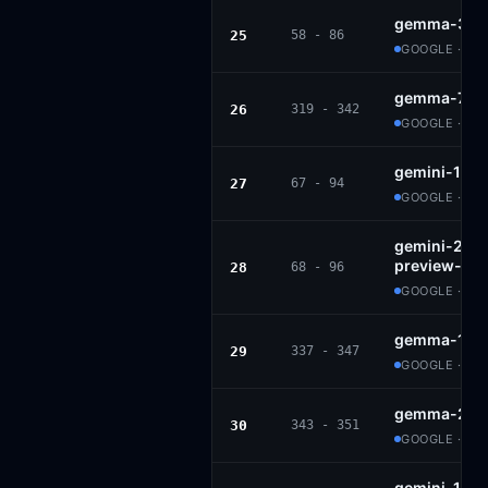
gemma-3-27
25
58 - 86
GOOGLE · G
gemma-7b-i
26
319 - 342
GOOGLE · GE
gemini-1.5-
27
67 - 94
GOOGLE · PR
gemini-2.0-f
preview-02
28
68 - 96
GOOGLE · PR
gemma-1.1-2
29
337 - 347
GOOGLE · GE
gemma-2b-i
30
343 - 351
GOOGLE · GE
gemini-1.5-