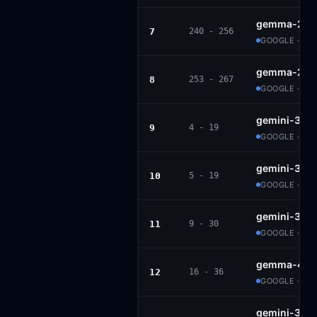
gemma-2-27
7
240 - 256
GOOGLE · GE
gemma-2-9b
8
253 - 267
GOOGLE · GE
gemini-3-p
9
4 - 19
GOOGLE · PR
gemini-3.1-
10
5 - 19
GOOGLE · PR
gemini-3-fl
11
9 - 30
GOOGLE · PR
gemma-4-3
12
16 - 36
GOOGLE · AP
gemini-3-fla