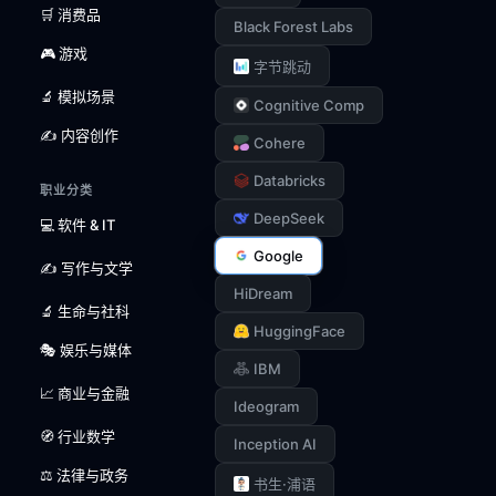
🛒 消费品
Black Forest Labs
🎮 游戏
字节跳动
🔬 模拟场景
Cognitive Comp
✍️ 内容创作
Cohere
Databricks
职业分类
DeepSeek
💻 软件 & IT
Google
✍️ 写作与文学
HiDream
🔬 生命与社科
HuggingFace
🎭 娱乐与媒体
IBM
📈 商业与金融
Ideogram
🧭 行业数学
Inception AI
⚖️ 法律与政务
书生·浦语