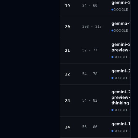
gemini-2.5-
19
34 - 60
GOOGLE · PR
gemma-1.1-7
20
298 - 317
GOOGLE · GE
gemini-2.5-f
preview-06-
21
52 - 77
GOOGLE · PR
gemini-2.0-
22
54 - 78
GOOGLE · PR
gemini-2.5-f
preview-09
23
54 - 82
thinking
GOOGLE · PR
gemini-1.5-
24
56 - 86
GOOGLE · PR