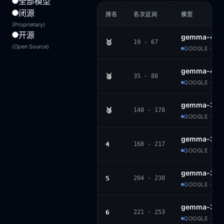
全部模型
闭源
排名
名次区间
模型
(Proprietary)
开源
gemma-4-3
🥇
19 - 67
(Open Source)
GOOGLE · AP
gemma-4-2
🥈
35 - 88
GOOGLE · AP
gemma-3-27
🥉
148 - 178
GOOGLE · G
gemma-3-12
4
168 - 217
GOOGLE · G
gemma-3n-e
5
204 - 238
GOOGLE · G
gemma-3-4b
6
221 - 253
GOOGLE · G