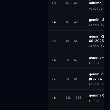
minimal)
13
16 - 40
GOOGLE · PR
gemini-2.5-
14
16 - 40
GOOGLE · PR
gemini-2.5-
09-2025
15
18 - 54
GOOGLE · PR
gemma-4-2
16
25 - 52
GOOGLE · AP
gemini-3.1-f
preview
17
28 - 55
GOOGLE · PR
gemma-2-2b
18
288 - 305
GOOGLE · GE