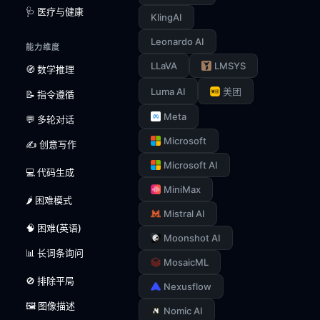
🩺 医疗与健康
KlingAI
Leonardo AI
能力维度
LLaVA
LMSYS
🧭 数学推理
Luma AI
美团
📝 指令遵循
Meta
💬 多轮对话
Microsoft
✍️ 创意写作
Microsoft AI
💻 代码生成
MiniMax
🌶️ 困难模式
Mistral AI
🧠 困难(英语)
Moonshot AI
📊 长词条询问
MosaicML
🚫 排除平局
Nexusflow
🖼️ 图像描述
Nomic AI