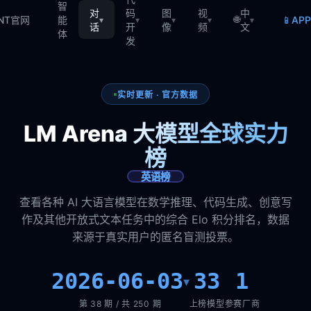
智
对
码
图
视
中
🌐
📱
TNT官网
能
AP
▾
▾
▾
▾
▾
话
开
像
频
文
体
发
实时更新 · 官方数据
LM Arena 大模型全球实力
榜
英语榜
查看各种 AI 大语言模型在数学推理、代码生成、创意写
作及其他开放式文本任务中的综合 Elo 积分排名，数据
来源于真实用户的匿名盲测投票。
2026-06-03
33
1
▾
第 38 期 / 共 250 期
上榜模型
参赛厂商