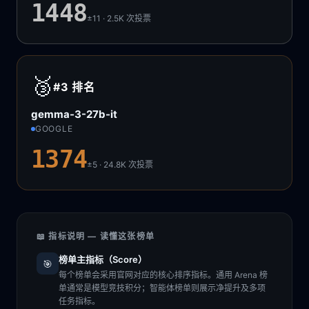
1448
±11 · 2.5K
次投票
🥉
#3
排名
gemma-3-27b-it
GOOGLE
1374
±5 · 24.8K
次投票
📖 指标说明 — 读懂这张榜单
榜单主指标（Score）
🎯
每个榜单会采用官网对应的核心排序指标。通用 Arena 榜
单通常是模型竞技积分；智能体榜单则展示净提升及多项
任务指标。